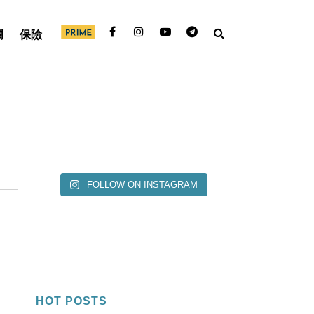
欄
保險
FOLLOW ON INSTAGRAM
HOT POSTS