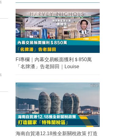
4
FI專欄｜內幕交易帳面獲利＄850萬
「名牌潘」告老歸田｜Louise
4
海南自貿港12.18推全新關稅政策 打造