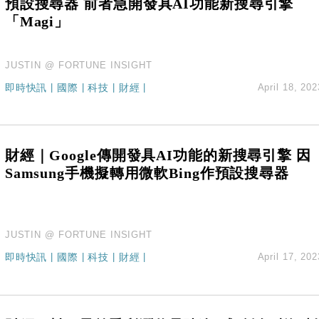
預設搜尋器 前者急開發具AI功能新搜尋引擎
「Magi」
JUSTIN @ FORTUNE INSIGHT
即時快訊
|
國際
|
科技
|
財經
|
April 18, 202
財經｜Google傳開發具AI功能的新搜尋引擎 因
Samsung手機擬轉用微軟Bing作預設搜尋器
JUSTIN @ FORTUNE INSIGHT
即時快訊
|
國際
|
科技
|
財經
|
April 17, 202