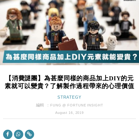
財經｜日經失守6.5萬點後回穩 全周仍升近2%
16:05
財經｜恒隆10月換帥 玩具「反」斗城亞洲CEO蔡德
15:47
粦接任
財經｜韓股反覆波動收跌 連挫7周創逾3年最長跌勢
15:11
財經｜內地7月美元計價出口增近24%勝預期 貿易順
13:44
差達1125億美元
財經｜日本春季三度入市撐日圓 4月單日斥6.28萬億
12:44
日圓干預創新高
【消費謎團】為甚麼同樣的商品加上DIY的元
國際｜特朗普料美伊戰事快結束 承認部分彈藥庫存緊
11:12
素就可以變貴？了解製作過程帶來的心理價值
張
財經｜SA售股自救後再出手 斥4億美元押注未上市公
STRATEGY
15:59
司
編輯 ：
FUNG @ FORTUNE INSIGHT
財經｜華僑銀行上半年淨利創新高 中期息增15%至
18:31
August 16, 2019
47仙
財經｜滙豐上調香港今年GDP預測至4.5% 看好貿易
17:33
及消費表現