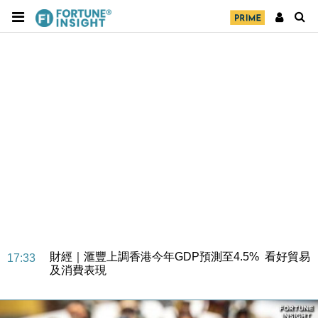
財經｜華僑銀行上半年淨利創新高 中期息增15%至
18:31
47仙
財經｜滙豐上調香港今年GDP預測至4.5% 看好貿易
17:33
及消費表現
本地｜假冒內地執法人員要求交「保證金」 43歲女子
16:47
損失近6900萬元