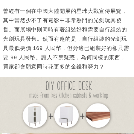
本地｜假冒內地執法人員要求交「保證金」 43歲女子
16:47
損失近6900萬元
曾經有一個在中國大陸開展的星球大戰宣傳展覽，
財經｜日經失守6.5萬點後回穩 全周仍升近2%
其中當然少不了有電影中非常熱門的光劍玩具發
16:05
售。而展場中則同時有著組裝好和需要自行組裝的
財經｜恒隆10月換帥 玩具「反」斗城亞洲CEO蔡德
15:47
光劍玩具發售。然而有趣的是，自行組裝的光劍玩
粦接任
具最低要價 169 人民幣，但旁邊已組裝好的卻只需
財經｜韓股反覆波動收跌 連挫7周創逾3年最長跌勢
15:11
要 99 人民幣。讓人不禁疑惑，為何同樣的東西，
財經｜內地7月美元計價出口增近24%勝預期 貿易順
13:44
買家卻會願意同時花更多的金錢和勞力？
差達1125億美元
財經｜日本春季三度入市撐日圓 4月單日斥6.28萬億
12:44
日圓干預創新高
國際｜特朗普料美伊戰事快結束 承認部分彈藥庫存緊
11:12
張
財經｜SA售股自救後再出手 斥4億美元押注未上市公
15:59
司