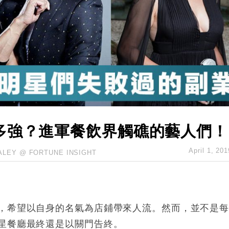
hropic租用Google晶片
14類產品或加徵25%
度 增鉑金卡級別鎖定高消費客群
 珠寶鐘錶銷售升勢最強
派息比率目標維持50%
多強？進軍餐飲界觸礁的藝人們！
April 1, 201
ALEY @ FORTUNE INSIGHT
，希望以自身的名氣為店鋪帶來人流。然而，並不是
星餐廳最終還是以關門告終。