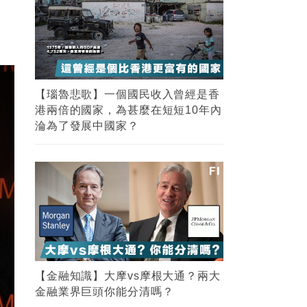
【瑙魯悲歌】一個國民收入曾經是香
港兩倍的國家，為甚麼在短短10年內
淪為了發展中國家？
【金融知識】大摩vs摩根大通？兩大
金融業界巨頭你能分清嗎？