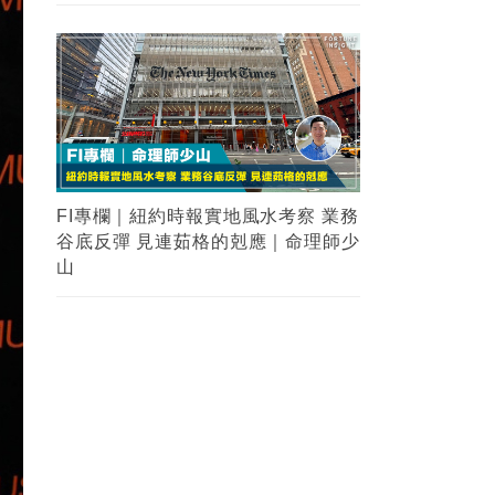
FI專欄｜紐約時報實地風水考察 業務
谷底反彈 見連茹格的剋應｜命理師少
山