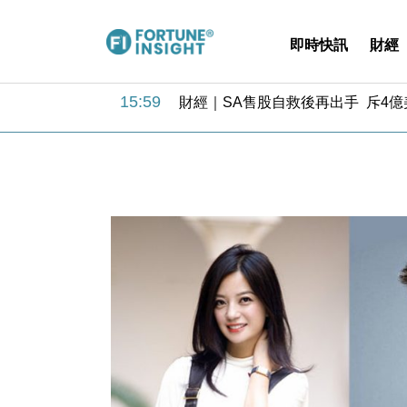
即時快訊
財經
15:59
財經｜SA售股自救後再出手 斥4
11:30
財經｜精星香港夥菜鳥拓全球智慧倉
14:50
地產｜大酒店中期轉賺2300萬元 
13:12
國際｜特朗普赴洛杉磯高球場活動前
12:30
財經｜香港7月PMI回落至51 企
11:40
財經｜黑石傳再籌逾360億美元 支援Ant
10:57
財經｜美商務部擬擴大金屬關稅範圍 
18:15
本地｜新世界K11 9月升級會員制
17:40
財經｜本港6月零售額連升14個月
16:33
財經｜滙控重啟最多10億美元回購 
15:59
財經｜SA售股自救後再出手 斥4
11:30
財經｜精星香港夥菜鳥拓全球智慧倉
14:50
地產｜大酒店中期轉賺2300萬元 
13:12
國際｜特朗普赴洛杉磯高球場活動前
12:30
財經｜香港7月PMI回落至51 企