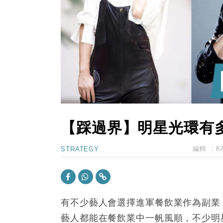
11:40
財經｜黑石傳再籌逾360億美元 支援Ant
10:57
財經｜美商務部擬擴大金屬關稅範圍 
18:15
本地｜新世界K11 9月升級會員制
17:40
財經｜本港6月零售額連升14個月
16:33
財經｜滙控重啟最多10億美元回購 
【踩過界】明星光環有
編輯 ：
K
STRATEGY
有不少藝人會選擇進軍餐飲業作為副業
藝人都能在餐飲業中一帆風順，不少明