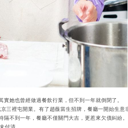
其實她也曾經做過餐飲行業，但不到一年就倒閉了。
在北京三裡屯開業。有了趙薇當生招牌，餐廳一開始生意
時隔不到一年，餐廳不僅關門大吉，更惹來欠債糾紛
款未付清。