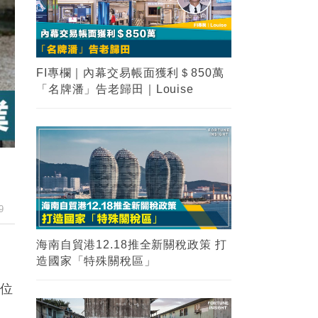
FI專欄｜內幕交易帳面獲利＄850萬
「名牌潘」告老歸田｜Louise
9
海南自貿港12.18推全新關稅政策 打
造國家「特殊關稅區」
每位