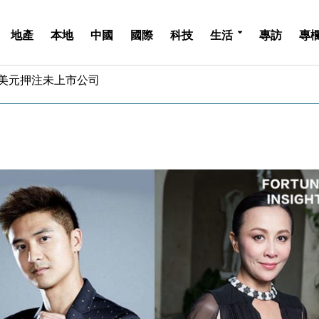
地產
本地
中國
國際
科技
生活
專訪
專
億美元押注未上市公司
儲市場 加快海外市場落地
斥21億翻新香港及東京半島
 男子攜槍彈被捕
業擴張放慢兼縮減人手
hropic租用Google晶片
14類產品或加徵25%
度 增鉑金卡級別鎖定高消費客群
 珠寶鐘錶銷售升勢最強
派息比率目標維持50%
億美元押注未上市公司
儲市場 加快海外市場落地
斥21億翻新香港及東京半島
 男子攜槍彈被捕
業擴張放慢兼縮減人手