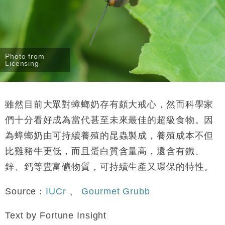
Photo from
Licensing
雖然目前大眾對蟑螂奶存有頗大戒心，然而科學家
們十分看好成為當代甚至未來最佳的超級食物。因
為蟑螂奶由可持續養殖的昆蟲製成，養殖成本不但
比雞豬牛更低，而且蛋白質含量高，還含有鐵、
鋅、鈣等豐富礦物質，可持續生產又環保的特性。
Source：
IUCr
、
Gourmet Grubb
Text by Fortune Insight