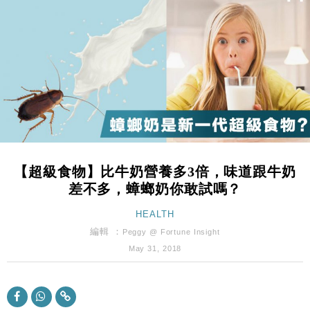
財經｜恒隆10月換帥 玩具「反」斗城亞洲CEO蔡德
15:47
粦接任
財經｜韓股反覆波動收跌 連挫7周創逾3年最長跌勢
15:11
財經｜內地7月美元計價出口增近24%勝預期 貿易順
13:44
差達1125億美元
財經｜日本春季三度入市撐日圓 4月單日斥6.28萬億
12:44
日圓干預創新高
國際｜特朗普料美伊戰事快結束 承認部分彈藥庫存緊
11:12
張
【超級食物】比牛奶營養多3倍，味道跟牛奶
財經｜SA售股自救後再出手 斥4億美元押注未上市公
15:59
差不多，蟑螂奶你敢試嗎？
司
財經｜華僑銀行上半年淨利創新高 中期息增15%至
HEALTH
18:31
47仙
編輯 ：
Peggy @ Fortune Insight
財經｜滙豐上調香港今年GDP預測至4.5% 看好貿易
17:33
May 31, 2018
及消費表現
本地｜假冒內地執法人員要求交「保證金」 43歲女子
16:47
損失近6900萬元