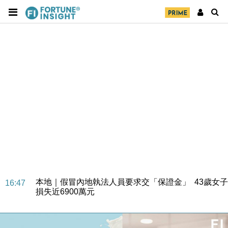
財經｜華僑銀行上半年淨利創新高 中期息增15%至
18:31
47仙
財經｜滙豐上調香港今年GDP預測至4.5% 看好貿易
17:33
及消費表現
本地｜假冒內地執法人員要求交「保證金」 43歲女子
16:47
損失近6900萬元
財經｜日經失守6.5萬點後回穩 全周仍升近2%
16:05