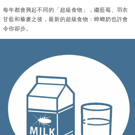
財經｜日經失守6.5萬點後回穩 全周仍升近2%
16:05
每年都會興起不同的「超級食物」，繼藍莓、羽衣
財經｜恒隆10月換帥 玩具「反」斗城亞洲CEO蔡德
甘藍和藜麥之後，最新的超級食物：蟑螂奶也許會
15:47
粦接任
令你卻步。
財經｜韓股反覆波動收跌 連挫7周創逾3年最長跌勢
15:11
財經｜內地7月美元計價出口增近24%勝預期 貿易順
13:44
差達1125億美元
財經｜日本春季三度入市撐日圓 4月單日斥6.28萬億
12:44
日圓干預創新高
國際｜特朗普料美伊戰事快結束 承認部分彈藥庫存緊
11:12
張
財經｜SA售股自救後再出手 斥4億美元押注未上市公
15:59
司