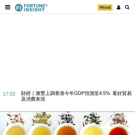
財經｜華僑銀行上半年淨利創新高 中期息增15%至
18:31
47仙
財經｜滙豐上調香港今年GDP預測至4.5% 看好貿易
17:33
及消費表現
本地｜假冒內地執法人員要求交「保證金」 43歲女子
16:47
損失近6900萬元
財經｜日經失守6.5萬點後回穩 全周仍升近2%
16:05