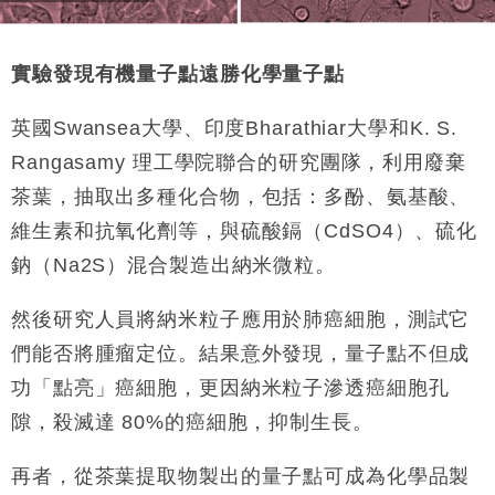
實驗發現有機量子點遠勝化學量子點
英國Swansea大學、印度Bharathiar大學和K. S.
Rangasamy 理工學院聯合的研究團隊，利用廢棄
茶葉，抽取出多種化合物，包括：多酚、氨基酸、
維生素和抗氧化劑等，與硫酸鎘（CdSO4）、硫化
鈉（Na2S）混合製造出納米微粒。
然後研究人員將納米粒子應用於肺癌細胞，測試它
們能否將腫瘤定位。結果意外發現，量子點不但成
功「點亮」癌細胞，更因納米粒子滲透癌細胞孔
隙，殺滅達 80%的癌細胞，抑制生長。
再者，從茶葉提取物製出的量子點可成為化學品製