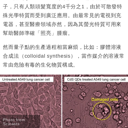
子，只有人類頭髮寬度的4千分之1，由於可散發特
殊光學特質而受到廣泛應用。由最常見的電視到充
電器，甚至醫療領域亦然，因為其螢光特質可用來
幫助醫師準確「照亮」腫瘤。
然而量子點的生產過程相當麻煩，比如：膠體溶液
合成法（colloidal synthesis），當作媒介的溶液常
常由危險有毒的生化物質構成。
Photo from
Scicasts