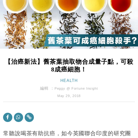
財經｜恒隆10月換帥 玩具「反」斗城亞洲CEO蔡德
15:47
粦接任
財經｜韓股反覆波動收跌 連挫7周創逾3年最長跌勢
15:11
財經｜內地7月美元計價出口增近24%勝預期 貿易順
13:44
差達1125億美元
財經｜日本春季三度入市撐日圓 4月單日斥6.28萬億
12:44
日圓干預創新高
【治癌新法】舊茶葉抽取物合成量子點，可殺
國際｜特朗普料美伊戰事快結束 承認部分彈藥庫存緊
11:12
8成癌細胞！
張
財經｜SA售股自救後再出手 斥4億美元押注未上市公
HEALTH
15:59
司
編輯 ：
Peggy @ Fortune Insight
財經｜華僑銀行上半年淨利創新高 中期息增15%至
18:31
May 29, 2018
47仙
財經｜滙豐上調香港今年GDP預測至4.5% 看好貿易
17:33
及消費表現
本地｜假冒內地執法人員要求交「保證金」 43歲女子
16:47
損失近6900萬元
常聽說喝茶有助抗癌，如今英國聯合印度的研究團