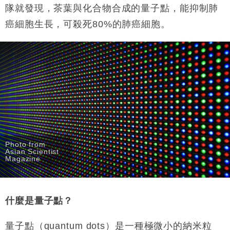
財經｜日經失守6.5萬點後回穩 全周仍升近2%
隊就發現，茶葉與化合物合成的量子點，能抑制肺
16:05
癌細胞生長，可殺死80%的肺癌細胞。
財經｜恒隆10月換帥 玩具「反」斗城亞洲CEO蔡德
15:47
粦接任
財經｜韓股反覆波動收跌 連挫7周創逾3年最長跌勢
15:11
財經｜內地7月美元計價出口增近24%勝預期 貿易順
13:44
差達1125億美元
財經｜日本春季三度入市撐日圓 4月單日斥6.28萬億
12:44
日圓干預創新高
國際｜特朗普料美伊戰事快結束 承認部分彈藥庫存緊
11:12
Photo from
張
Asian Scientist
Magazine
財經｜SA售股自救後再出手 斥4億美元押注未上市公
15:59
司
什麼是量子點？
量子點（quantum dots）是一種極微小的納米粒