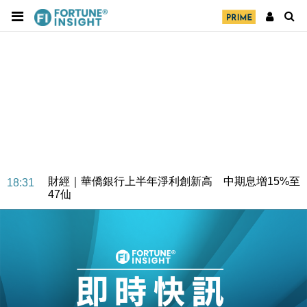
財經｜華僑銀行上半年淨利創新高 中期息增15%至
18:31
47仙
財經｜滙豐上調香港今年GDP預測至4.5% 看好貿易
17:33
及消費表現
本地｜假冒內地執法人員要求交「保證金」 43歲女子
16:47
損失近6900萬元
財經｜日經失守6.5萬點後回穩 全周仍升近2%
16:05