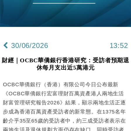
財經｜恒隆10月換帥 玩具「反」斗城亞洲CEO蔡德
15:47
粦接任
財經｜韓股反覆波動收跌 連挫7周創逾3年最長跌勢
15:11
財經｜內地7月美元計價出口增近24%勝預期 貿易順
13:44
差達1125億美元
30/06/2026
13:52
財經｜日本春季三度入市撐日圓 4月單日斥6.28萬億
12:44
日圓干預創新高
財經｜OCBC華僑銀行香港研究：受訪者預期退
國際｜特朗普料美伊戰事快結束 承認部分彈藥庫存緊
11:12
休每月支出近5萬港元
張
財經｜SA售股自救後再出手 斥4億美元押注未上市公
15:59
司
OCBC華僑銀行（香港）有限公司今日公布最新
財經｜華僑銀行上半年淨利創新高 中期息增15%至
18:31
《OCBC華僑銀行宏富理財百萬資產港人兩地生活
47仙
財富管理研究報告2026》結果，顯示兩地生活正逐
財經｜滙豐上調香港今年GDP預測至4.5% 看好貿易
17:33
步成為香港百萬資產受訪者的新常態。在1375名年
及消費表現
齡介乎35至65歲的受訪者中，約三成受訪者表示在
本地｜假冒內地執法人員要求交「保證金」 43歲女子
16:47
損失近6900萬元
兩地生活及退休規劃方面仍存在缺口，同時受訪者