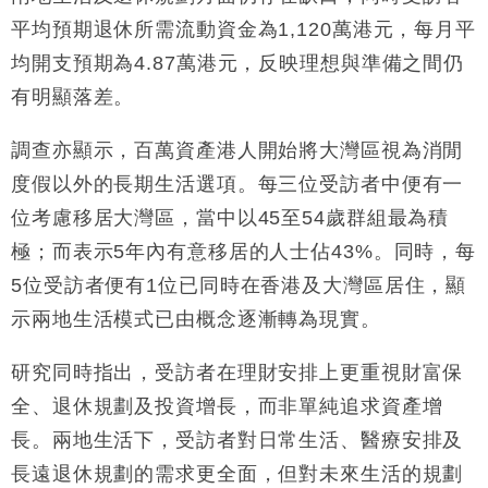
財經｜日經失守6.5萬點後回穩 全周仍升近2%
16:05
平均預期退休所需流動資金為1,120萬港元，每月平
均開支預期為4.87萬港元，反映理想與準備之間仍
財經｜恒隆10月換帥 玩具「反」斗城亞洲CEO蔡德
15:47
粦接任
有明顯落差。
財經｜韓股反覆波動收跌 連挫7周創逾3年最長跌勢
15:11
調查亦顯示，百萬資產港人開始將大灣區視為消閒
度假以外的長期生活選項。每三位受訪者中便有一
財經｜內地7月美元計價出口增近24%勝預期 貿易順
13:44
差達1125億美元
位考慮移居大灣區，當中以45至54歲群組最為積
財經｜日本春季三度入市撐日圓 4月單日斥6.28萬億
12:44
極；而表示5年內有意移居的人士佔43%。同時，每
日圓干預創新高
5位受訪者便有1位已同時在香港及大灣區居住，顯
國際｜特朗普料美伊戰事快結束 承認部分彈藥庫存緊
11:12
張
示兩地生活模式已由概念逐漸轉為現實。
財經｜SA售股自救後再出手 斥4億美元押注未上市公
15:59
司
研究同時指出，受訪者在理財安排上更重視財富保
全、退休規劃及投資增長，而非單純追求資產增
長。兩地生活下，受訪者對日常生活、醫療安排及
長遠退休規劃的需求更全面，但對未來生活的規劃