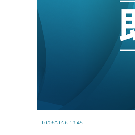
12:30
財經｜香港7月PMI回落至51 企
11:40
財經｜黑石傳再籌逾360億美元 支援Ant
10:57
財經｜美商務部擬擴大金屬關稅範圍 
18:15
本地｜新世界K11 9月升級會員制
17:40
財經｜本港6月零售額連升14個月
16:33
財經｜滙控重啟最多10億美元回購 
10/06/2026 13:45