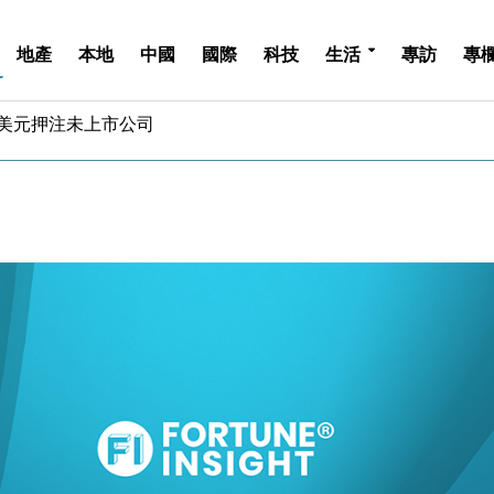
地產
本地
中國
國際
科技
生活
專訪
專
億美元押注未上市公司
儲市場 加快海外市場落地
斥21億翻新香港及東京半島
 男子攜槍彈被捕
業擴張放慢兼縮減人手
hropic租用Google晶片
14類產品或加徵25%
度 增鉑金卡級別鎖定高消費客群
 珠寶鐘錶銷售升勢最強
派息比率目標維持50%
億美元押注未上市公司
儲市場 加快海外市場落地
斥21億翻新香港及東京半島
 男子攜槍彈被捕