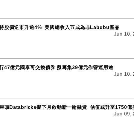
特股價逆市升逾4% 美國總收入五成為非Labubu產品
Jun 10,
行47億元國泰可交換債券 擬籌集39億元作營運用途
Jun 10,
巨頭Databricks擬下月啟動新一輪融資 估值或升至1750億
Jun 09,