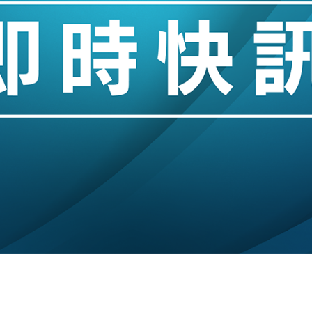
業擴張放慢兼縮減人手
hropic租用Google晶片
14類產品或加徵25%
度 增鉑金卡級別鎖定高消費客群
 珠寶鐘錶銷售升勢最強
派息比率目標維持50%