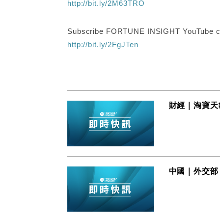
http://bit.ly/2M63TRO
Subscribe FORTUNE INSIGHT YouTube c
http://bit.ly/2FgJTen
財經｜淘寶天
中國｜外交部