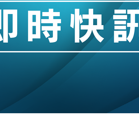
創逾3年最長跌勢
%勝預期 貿易順差達1125億美元
單日斥6.28萬億日圓干預創新高
認部分彈藥庫存緊張
億美元押注未上市公司