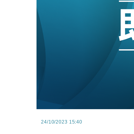
15:11
財經｜韓股反覆波動收跌 連挫7周
13:44
財經｜內地7月美元計價出口增近24
12:44
財經｜日本春季三度入市撐日圓 4月
11:12
國際｜特朗普料美伊戰事快結束 承
15:59
財經｜SA售股自救後再出手 斥4
24/10/2023 15:40