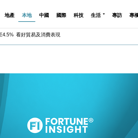
地產
本地
中國
國際
科技
生活
專訪
專
中期息增15%至47仙
4.5% 看好貿易及消費表現
金」 43歲女子損失近6900萬元
周仍升近2%
城亞洲CEO蔡德粦接任
創逾3年最長跌勢
%勝預期 貿易順差達1125億美元
單日斥6.28萬億日圓干預創新高
認部分彈藥庫存緊張
億美元押注未上市公司
中期息增15%至47仙
4.5% 看好貿易及消費表現
金」 43歲女子損失近6900萬元
周仍升近2%
城亞洲CEO蔡德粦接任