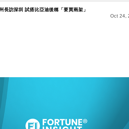
州長訪深圳 試搭比亞迪後稱「要買兩架」
Oct 24,