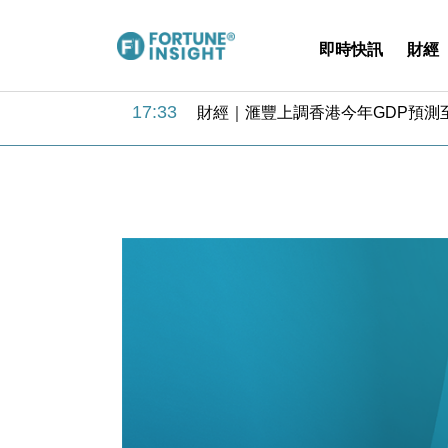
即時快訊
財經
18:31
財經｜華僑銀行上半年淨利創新高 
17:33
財經｜滙豐上調香港今年GDP預測至
16:47
本地｜假冒內地執法人員要求交「保證
16:05
財經｜日經失守6.5萬點後回穩 全
15:47
財經｜恒隆10月換帥 玩具「反」斗
15:11
財經｜韓股反覆波動收跌 連挫7周
13:44
財經｜內地7月美元計價出口增近24
12:44
財經｜日本春季三度入市撐日圓 4月
11:12
國際｜特朗普料美伊戰事快結束 承
15:59
財經｜SA售股自救後再出手 斥4
18:31
財經｜華僑銀行上半年淨利創新高 
17:33
財經｜滙豐上調香港今年GDP預測至
16:47
本地｜假冒內地執法人員要求交「保證
16:05
財經｜日經失守6.5萬點後回穩 全
15:47
財經｜恒隆10月換帥 玩具「反」斗