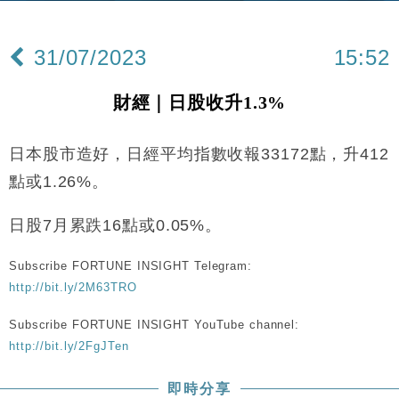
財經｜內地7月美元計價出口增近24%勝預期 貿易順
13:44
差達1125億美元
31/07/2023
15:52
財經｜日本春季三度入市撐日圓 4月單日斥6.28萬億
12:44
日圓干預創新高
財經｜日股收升1.3%
國際｜特朗普料美伊戰事快結束 承認部分彈藥庫存緊
11:12
張
日本股市造好，日經平均指數收報33172點，升412
財經｜SA售股自救後再出手 斥4億美元押注未上市公
15:59
司
點或1.26%。
財經｜華僑銀行上半年淨利創新高 中期息增15%至
18:31
47仙
日股7月累跌16點或0.05%。
財經｜滙豐上調香港今年GDP預測至4.5% 看好貿易
17:33
及消費表現
Subscribe FORTUNE INSIGHT Telegram:
http://bit.ly/2M63TRO
本地｜假冒內地執法人員要求交「保證金」 43歲女子
16:47
損失近6900萬元
Subscribe FORTUNE INSIGHT YouTube channel:
財經｜日經失守6.5萬點後回穩 全周仍升近2%
16:05
http://bit.ly/2FgJTen
財經｜恒隆10月換帥 玩具「反」斗城亞洲CEO蔡德
15:47
即時分享
粦接任