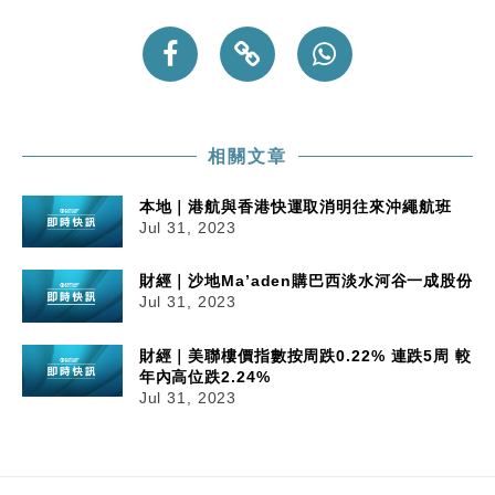
財經｜韓股反覆波動收跌 連挫7周創逾3年最長跌勢
15:11
財經｜內地7月美元計價出口增近24%勝預期 貿易順
13:44
差達1125億美元
財經｜日本春季三度入市撐日圓 4月單日斥6.28萬億
12:44
相關文章
日圓干預創新高
國際｜特朗普料美伊戰事快結束 承認部分彈藥庫存緊
11:12
本地｜港航與香港快運取消明往來沖繩航班
張
Jul 31, 2023
財經｜SA售股自救後再出手 斥4億美元押注未上市公
15:59
司
財經｜沙地Ma’aden購巴西淡水河谷一成股份
Jul 31, 2023
財經｜美聯樓價指數按周跌0.22% 連跌5周 較
年內高位跌2.24%
Jul 31, 2023