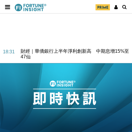
財經｜華僑銀行上半年淨利創新高 中期息增15%至
18:31
47仙
財經｜滙豐上調香港今年GDP預測至4.5% 看好貿易
17:33
及消費表現
本地｜假冒內地執法人員要求交「保證金」 43歲女子
16:47
損失近6900萬元
財經｜日經失守6.5萬點後回穩 全周仍升近2%
16:05
財經｜恒隆10月換帥 玩具「反」斗城亞洲CEO蔡德
15:47
粦接任
財經｜韓股反覆波動收跌 連挫7周創逾3年最長跌勢
15:11