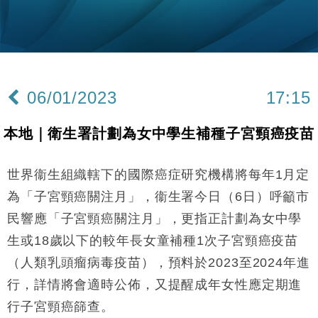
日圓干預創新高
國際｜特朗普料美伊戰事快結束 承認部分彈藥庫存緊
11:12
張
財經｜SA售股自救後再出手 斥4億美元押注未上市公
15:59
司
06/01/2023
17:15
財經｜精星香港夥菜鳥拓全球智慧倉儲市場 加快海外
11:30
市場落地
本地｜衛生署計劃為女中學生補種子宮頸癌疫苗
地產｜大酒店中期轉賺2300萬元 斥21億翻新香港及
14:50
東京半島
世界衞生組織轄下的國際癌症研究機構將每年1月定
國際｜特朗普赴洛杉磯高球場活動前 男子攜槍彈被捕
13:12
為「子宮頸癌關注月」，衞生署今日（6日）呼籲市
財經｜日經失守6.5萬點後回穩 全周仍升近2%
16:05
民響應「子宮頸癌關注月」，更指正計劃為女中學
生或18歲以下的較年長女童補種1次子宮頸癌疫苗
財經｜恒隆10月換帥 玩具「反」斗城亞洲CEO蔡德
15:47
粦接任
（人類乳頭瘤病毒疫苗），預料於2023至2024年進
財經｜韓股反覆波動收跌 連挫7周創逾3年最長跌勢
行，詳情將會適時公佈，又提醒成年女性應定期進
15:11
行子宮頸癌篩查。
財經｜內地7月美元計價出口增近24%勝預期 貿易順