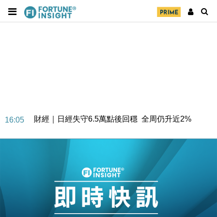
財經｜日經失守6.5萬點後回穩 全周仍升近2%
16:05
財經｜恒隆10月換帥 玩具「反」斗城亞洲CEO蔡德
15:47
粦接任
財經｜韓股反覆波動收跌 連挫7周創逾3年最長跌勢
15:11
財經｜內地7月美元計價出口增近24%勝預期 貿易順
13:44
差達1125億美元
財經｜日本春季三度入市撐日圓 4月單日斥6.28萬億
12:44