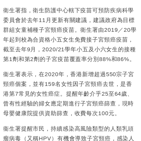
13:44
差達1125億美元
衛生署指，衛生防護中心轄下疫苗可預防疾病科學
財經｜日本春季三度入市撐日圓 4月單日斥6.28萬億
12:44
委員會於去年11月更新有關建議，建議政府為目標
日圓干預創新高
群組女童補種子宮頸癌疫苗。衛生署由2019／20學
國際｜特朗普料美伊戰事快結束 承認部分彈藥庫存緊
11:12
張
年起到校為合資格小五女生免費接子宮頸癌疫苗，
財經｜SA售股自救後再出手 斥4億美元押注未上市公
15:59
截至去年9月，2020/21學年小五及小六女生的接種
司
第1劑和第2劑的子宮疫苗覆蓋率分別88%和86%。
財經｜精星香港夥菜鳥拓全球智慧倉儲市場 加快海外
11:30
市場落地
衞生署表示，在2020年，香港新增超過550宗子宮
地產｜大酒店中期轉賺2300萬元 斥21億翻新香港及
14:50
頸癌個案，並有159名女性因子宮頸癌去世，是香
東京半島
港第7常見的女性癌症。提醒年齡介乎25至64歲、
國際｜特朗普赴洛杉磯高球場活動前 男子攜槍彈被捕
13:12
曾有性經驗的婦女應定期進行子宮頸癌篩查，現時
母嬰健康院提供資助篩查，收費每次100元。
衞生署提醒市民，持續感染高風險類型的人類乳頭
瘤病毒（又稱HPV）有機會導致子宮頸癌，感染人