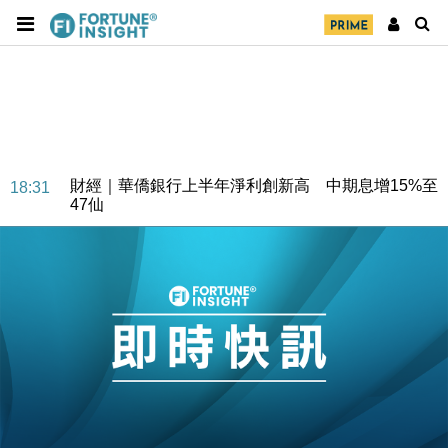
財經｜華僑銀行上半年淨利創新高 中期息增15%至
18:31
47仙
財經｜滙豐上調香港今年GDP預測至4.5% 看好貿易
17:33
及消費表現
本地｜假冒內地執法人員要求交「保證金」 43歲女子
16:47
損失近6900萬元
財經｜日經失守6.5萬點後回穩 全周仍升近2%
16:05
財經｜恒隆10月換帥 玩具「反」斗城亞洲CEO蔡德
15:47
粦接任
財經｜韓股反覆波動收跌 連挫7周創逾3年最長跌勢
15:11