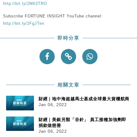
粦接任
http://bit.ly/2M63TRO
財經｜韓股反覆波動收跌 連挫7周創逾3年最長跌勢
15:11
Subscribe FORTUNE INSIGHT YouTube channel:
http://bit.ly/2FgJTen
財經｜內地7月美元計價出口增近24%勝預期 貿易順
13:44
差達1125億美元
即時分享
財經｜日本春季三度入市撐日圓 4月單日斥6.28萬億
12:44
日圓干預創新高
國際｜特朗普料美伊戰事快結束 承認部分彈藥庫存緊
11:12
張
財經｜SA售股自救後再出手 斥4億美元押注未上市公
15:59
司
相關文章
財經｜地中海超越馬士基成全球最大貨櫃航商
Jan 06, 2022
財經｜美銀另類「谷針」 員工接種加強劑即
捐款做慈善
Jan 06, 2022