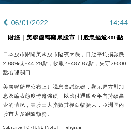
財經｜內地7月美元計價出口增近24%勝預期 貿易順
13:44
差達1125億美元
06/01/2022
14:44
財經｜日本春季三度入市撐日圓 4月單日斥6.28萬億
12:44
日圓干預創新高
財經｜美聯儲轉鷹累股市 日股急挫逾800點
國際｜特朗普料美伊戰事快結束 承認部分彈藥庫存緊
11:12
張
日本股市跟隨美國股市隔夜大跌，日經平均指數跌
財經｜SA售股自救後再出手 斥4億美元押注未上市公
15:59
司
2.88%或844.29點，收報28487.87點，失守29000
財經｜華僑銀行上半年淨利創新高 中期息增15%至
18:31
點心理關口。
47仙
財經｜滙豐上調香港今年GDP預測至4.5% 看好貿易
17:33
美國聯儲局公布上月議息會議紀錄，顯示局方對加
及消費表現
息及縮表態度轉趨強硬，以應付通脹今年內持續高
本地｜假冒內地執法人員要求交「保證金」 43歲女子
16:47
損失近6900萬元
企的情況，美股三大指數其後跌幅擴大，亞洲區內
財經｜日經失守6.5萬點後回穩 全周仍升近2%
股市大多跟隨頹勢。
16:05
Subscribe FORTUNE INSIGHT Telegram:
財經｜恒隆10月換帥 玩具「反」斗城亞洲CEO蔡德
15:47