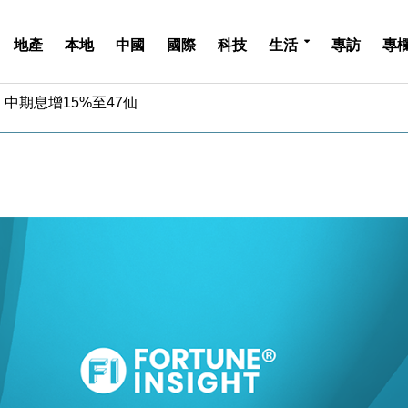
地產
本地
中國
國際
科技
生活
專訪
專
中期息增15%至47仙
4.5% 看好貿易及消費表現
金」 43歲女子損失近6900萬元
周仍升近2%
城亞洲CEO蔡德粦接任
創逾3年最長跌勢
%勝預期 貿易順差達1125億美元
單日斥6.28萬億日圓干預創新高
認部分彈藥庫存緊張
億美元押注未上市公司
中期息增15%至47仙
4.5% 看好貿易及消費表現
金」 43歲女子損失近6900萬元
周仍升近2%