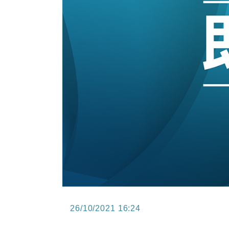
15:47
財經｜恒隆10月換帥 玩具「反」斗
15:11
財經｜韓股反覆波動收跌 連挫7周
13:44
財經｜內地7月美元計價出口增近24
12:44
財經｜日本春季三度入市撐日圓 4月
11:12
國際｜特朗普料美伊戰事快結束 承
15:59
財經｜SA售股自救後再出手 斥4
26/10/2021 16:24