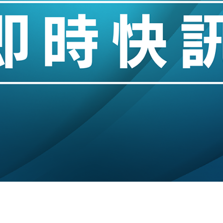
城亞洲CEO蔡德粦接任
創逾3年最長跌勢
%勝預期 貿易順差達1125億美元
單日斥6.28萬億日圓干預創新高
認部分彈藥庫存緊張
億美元押注未上市公司