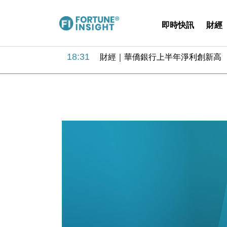
即時快訊
財經
18:31
財經｜華僑銀行上半年淨利創新高 
17:33
財經｜滙豐上調香港今年GDP預測至
16:47
本地｜假冒內地執法人員要求交「保證
16:05
財經｜日經失守6.5萬點後回穩 全
15:47
財經｜恒隆10月換帥 玩具「反」斗
15:11
財經｜韓股反覆波動收跌 連挫7周
13:44
財經｜內地7月美元計價出口增近24
12:44
財經｜日本春季三度入市撐日圓 4月
11:12
國際｜特朗普料美伊戰事快結束 承
15:59
財經｜SA售股自救後再出手 斥4
18:31
財經｜華僑銀行上半年淨利創新高 
17:33
財經｜滙豐上調香港今年GDP預測至
16:47
本地｜假冒內地執法人員要求交「保證
16:05
財經｜日經失守6.5萬點後回穩 全