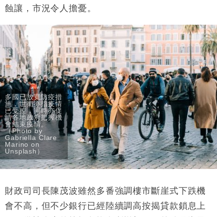
蝕讓，市況令人擔憂。
多國已放寬防疫措
施，世衛亦指疫情
已受控，同時亦促
請各地政府把握機
會結束疫情。
（Photo by
Gabriella Clare
Marino on
Unsplash）
財政司司長陳茂波雖然多番強調樓市斷崖式下跌機
會不高，但不少銀行已經陸續調高按揭貸款鎖息上