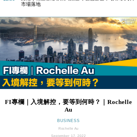
市場落地
地產｜大酒店中期轉賺2300萬元 斥21億翻新香港及
14:50
東京半島
國際｜特朗普赴洛杉磯高球場活動前 男子攜槍彈被捕
13:12
財經｜香港7月PMI回落至51 企業擴張放慢兼縮減人
12:30
手
財經｜黑石傳再籌逾360億美元 支援Anthropic租用
11:40
Google晶片
財經｜美商務部擬擴大金屬關稅範圍 14類產品或加徵
10:57
25%
本地｜新世界K11 9月升級會員制度 增鉑金卡級別鎖
18:15
定高消費客群
FI專欄｜入境解控，要等到何時？｜Rochelle
財經｜本港6月零售額連升14個月 珠寶鐘錶銷售升勢
17:40
Au
最強
財經｜滙控重啟最多10億美元回購 派息比率目標維持
BUSINESS
16:33
50%
Rochelle Au
財經｜SA售股自救後再出手 斥4億美元押注未上市公
15:59
September 17, 2022