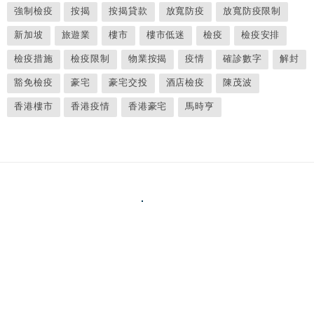
強制檢疫
按揭
按揭貸款
放寬防疫
放寬防疫限制
新加坡
旅遊業
樓市
樓市低迷
檢疫
檢疫安排
檢疫措施
檢疫限制
物業按揭
疫情
確診數字
解封
豁免檢疫
豪宅
豪宅交投
酒店檢疫
陳茂波
香港樓市
香港疫情
香港豪宅
馬時亨