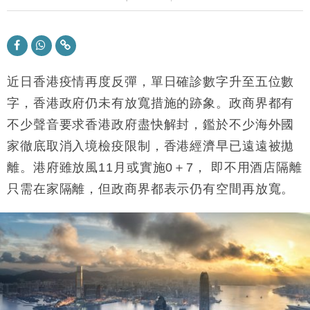
司
財經｜精星香港夥菜鳥拓全球智慧倉儲市場 加快海外
11:30
市場落地
地產｜大酒店中期轉賺2300萬元 斥21億翻新香港及
14:50
東京半島
近日香港疫情再度反彈，單日確診數字升至五位數
國際｜特朗普赴洛杉磯高球場活動前 男子攜槍彈被捕
字，香港政府仍未有放寬措施的跡象。政商界都有
13:12
不少聲音要求香港政府盡快解封，鑑於不少海外國
財經｜香港7月PMI回落至51 企業擴張放慢兼縮減人
12:30
家徹底取消入境檢疫限制，香港經濟早已遠遠被拋
手
離。港府雖放風11月或實施0＋7， 即不用酒店隔離
財經｜黑石傳再籌逾360億美元 支援Anthropic租用
11:40
Google晶片
只需在家隔離，但政商界都表示仍有空間再放寬。
財經｜美商務部擬擴大金屬關稅範圍 14類產品或加徵
10:57
25%
本地｜新世界K11 9月升級會員制度 增鉑金卡級別鎖
18:15
定高消費客群
財經｜本港6月零售額連升14個月 珠寶鐘錶銷售升勢
17:40
最強
財經｜滙控重啟最多10億美元回購 派息比率目標維持