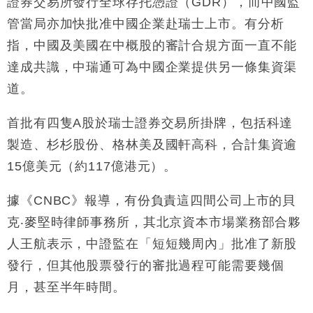
證券交易所發行全球存托憑證（GDR），而中國監
財經｜恒隆10月換帥 玩具「反」斗城亞洲CEO蔡德
15:47
管當局亦加快批准中國企業赴瑞士上市。有分析
粦接任
指，中國及美國在中概股的審計合規方面一直不能
財經｜韓股反覆波動收跌 連挫7周創逾3年最長跌勢
15:11
達成共識，中瑞通可為中國企業提供另一條集資渠
財經｜內地7月美元計價出口增近24%勝預期 貿易順
13:44
道。
差達1125億美元
財經｜日本春季三度入市撐日圓 4月單日斥6.28萬億
12:44
首批有四隻A股於瑞士證券交易所掛牌，包括科達
日圓干預創新高
製造、杉杉股份、格林美及國軒高科，合計集資逾
國際｜特朗普料美伊戰事快結束 承認部分彈藥庫存緊
11:12
15億美元（約117億港元）。
張
財經｜SA售股自救後再出手 斥4億美元押注未上市公
15:59
據《CNBC》報導，有份負責這四間公司上市的貝
司
克‧麥堅時律師事務所，其北京資本市場業務部合夥
人王航表示，中證監在「短短幾周內」批准了新股
發行，但其他股票發行的審批過程可能需要幾個
月，甚至半年時間。