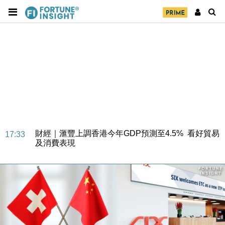
財經｜華僑銀行上半年淨利創新高 中期息增15%至
18:31
47仙
財經｜滙豐上調香港今年GDP預測至4.5% 看好貿易
17:33
及消費表現
本地｜假冒內地執法人員要求交「保證金」 43歲女子
16:47
損失近6900萬元
財經｜日經失守6.5萬點後回穩 全周仍升近2%
16:05
財經｜恒隆10月換帥 玩具「反」斗城亞洲CEO蔡德
15:47
粦接任