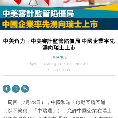
財經｜韓股反覆波動收跌 連挫7周創逾3年最長跌勢
15:11
財經｜內地7月美元計價出口增近24%勝預期 貿易順
13:44
差達1125億美元
財經｜日本春季三度入市撐日圓 4月單日斥6.28萬億
12:44
日圓干預創新高
中美角力｜中美審計監管陷僵局 中國企業率先
國際｜特朗普料美伊戰事快結束 承認部分彈藥庫存緊
11:12
湧向瑞士上市
張
財經｜SA售股自救後再出手 斥4億美元押注未上市公
FINANCE
15:59
司
編輯 ：
JASON @ FORTUNE INSIGHT
財經｜華僑銀行上半年淨利創新高 中期息增15%至
18:31
August 1, 2022
47仙
財經｜滙豐上調香港今年GDP預測至4.5% 看好貿易
17:33
及消費表現
本地｜假冒內地執法人員要求交「保證金」 43歲女子
16:47
損失近6900萬元
上周四（7月28日），中國和瑞士啟動互聯互通
財經｜日經失守6.5萬點後回穩 全周仍升近2%
（以下簡稱：「中瑞通」），允許中國企業在瑞士
16:05