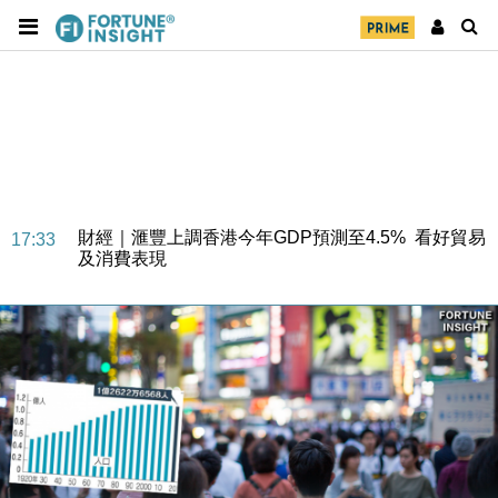
財經｜華僑銀行上半年淨利創新高 中期息增15%至
18:31
47仙
財經｜滙豐上調香港今年GDP預測至4.5% 看好貿易
17:33
及消費表現
本地｜假冒內地執法人員要求交「保證金」 43歲女子
16:47
損失近6900萬元
財經｜日經失守6.5萬點後回穩 全周仍升近2%
16:05
財經｜恒隆10月換帥 玩具「反」斗城亞洲CEO蔡德
15:47
粦接任
財經｜韓股反覆波動收跌 連挫7周創逾3年最長跌勢
15:11