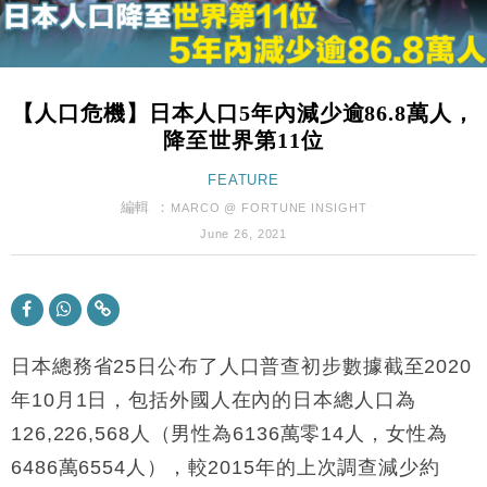
財經｜內地7月美元計價出口增近24%勝預期 貿易順
13:44
差達1125億美元
財經｜日本春季三度入市撐日圓 4月單日斥6.28萬億
12:44
日圓干預創新高
【人口危機】日本人口5年內減少逾86.8萬人，
國際｜特朗普料美伊戰事快結束 承認部分彈藥庫存緊
11:12
降至世界第11位
張
財經｜SA售股自救後再出手 斥4億美元押注未上市公
FEATURE
15:59
司
編輯 ：
MARCO @ FORTUNE INSIGHT
財經｜華僑銀行上半年淨利創新高 中期息增15%至
18:31
June 26, 2021
47仙
財經｜滙豐上調香港今年GDP預測至4.5% 看好貿易
17:33
及消費表現
本地｜假冒內地執法人員要求交「保證金」 43歲女子
16:47
損失近6900萬元
日本總務省25日公布了人口普查初步數據截至2020
財經｜日經失守6.5萬點後回穩 全周仍升近2%
年10月1日，包括外國人在內的日本總人口為
16:05
126,226,568人（男性為6136萬零14人，女性為
財經｜恒隆10月換帥 玩具「反」斗城亞洲CEO蔡德
15:47
6486萬6554人），較2015年的上次調查減少約
粦接任