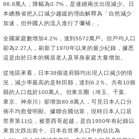
86.8萬人，降幅為0.7%，是連續兩次出現減少。日
財經｜韓股反覆波動收跌 連挫7周創逾3年最長跌勢
15:11
本總務省把人口減少趨緩的理由解釋為「自然減少
財經｜內地7月美元計價出口增近24%勝預期 貿易順
13:44
加速，但外國人的流入進行了彌補」。
差達1125億美元
財經｜日本春季三度入市撐日圓 4月單日斥6.28萬億
12:44
全國家庭數增加4.2%，達到5572萬戶。但戶均人口
日圓干預創新高
卻為2.27人，刷新了1970年以來的最少紀錄，據悉
國際｜特朗普料美伊戰事快結束 承認部分彈藥庫存緊
11:12
這是由於日本的獨居老人及單身家庭大量增加。
張
財經｜SA售股自救後再出手 斥4億美元押注未上市公
15:59
從地區來看，日本38個道府縣均出現人口減少的情
司
況，減少率最高的是秋田縣，達到6.2％。共有10個
縣的人口低於100萬人。但東京圈（埼玉、千葉、
東京、神奈川）卻增加80.8萬人，可見日本人口分
佈不均愈發明顯。據聯合國估算，現時日本人口居
世界第11位，被墨西哥超越，是自1950年有紀錄以
來首次跌出前十。日本在世界人口中的佔比為