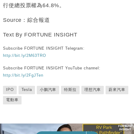
行使總投票權為64.8%。
Source：綜合報道
Text By FORTUNE INSIGHT
Subscribe FORTUNE INSIGHT Telegram:
http://bit.ly/2M63TRO
Subscribe FORTUNE INSIGHT YouTube channel:
http://bit.ly/2FgJTen
IPO
Tesla
小鵬汽車
特斯拉
理想汽車
蔚來汽車
電動車