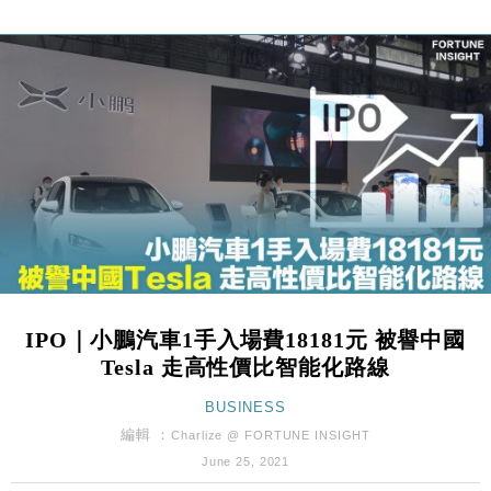
財經｜滙豐上調香港今年GDP預測至4.5% 看好貿易
17:33
及消費表現
本地｜假冒內地執法人員要求交「保證金」 43歲女子
16:47
損失近6900萬元
財經｜日經失守6.5萬點後回穩 全周仍升近2%
16:05
財經｜恒隆10月換帥 玩具「反」斗城亞洲CEO蔡德
15:47
粦接任
財經｜韓股反覆波動收跌 連挫7周創逾3年最長跌勢
15:11
財經｜內地7月美元計價出口增近24%勝預期 貿易順
13:44
差達1125億美元
IPO｜小鵬汽車1手入場費18181元 被譽中國
財經｜日本春季三度入市撐日圓 4月單日斥6.28萬億
12:44
Tesla 走高性價比智能化路線
日圓干預創新高
國際｜特朗普料美伊戰事快結束 承認部分彈藥庫存緊
BUSINESS
11:12
張
編輯 ：
Charlize @ FORTUNE INSIGHT
財經｜SA售股自救後再出手 斥4億美元押注未上市公
15:59
June 25, 2021
司