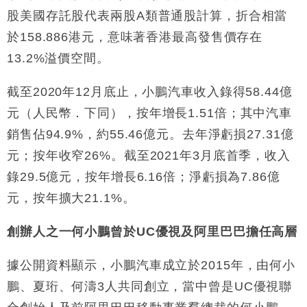
股美國存託股代表兩股A類普通股計算，折合相當
財經｜SA售股自救後再出手 斥4億美元押注未上市公
15:59
司
於158.886港元，意味著香港最高發售價存在
13.2%溢價空間。
截至2020年12月底止，小鵬汽車收入錄得58.44億
元（人民幣．下同），按年增長1.51倍；其中汽車
銷售佔94.9%，約55.46億元。去年淨虧損27.31億
元；按年收窄26%。截至2021年3月底首季，收入
錄29.5億元，按年增長6.16倍；淨虧損為7.86億
元，按年擴大21.1%。
創辦人之一何小鵬曾於UC優視及阿里巴巴擔任高層
據公開資料顯示，小鵬汽車成立於2015年，由何小
鵬、夏珩、何濤3人共同創立，當中曾是UC優視聯