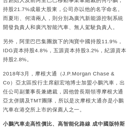
合創始人及前阿里巴巴移動事業羣總裁的何小鵬，
持股21.7%成最大股東，公司亦以他的名字命名。
而夏珩、何濤兩人，則分別為廣汽新能源控制系統
開發負責人和廣汽智能汽車、無人駕駛負責人。
另外，阿里巴巴集團旗下的淘寶中國持股11.9%，
IDG資本持股4.8%，五源資本持股3.2%，紀源資本
持股2.8%。
2018年3月，摩根大通（J.P.Morgan Chase &
Co）亞太區投行主席顧宏地博士加盟小鵬汽車，出
任公司副董事長兼總裁，因他曾長期領導摩根大通
亞太併購及TMT團隊，所以是次摩根大通亦是小鵬
汽車在港交所上市的保薦人之一。
小鵬汽車走高性價比、高智能化路線 成中國版特斯