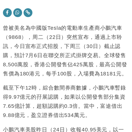
財經｜華僑銀行上半年淨利創新高 中期息增15%至
18:31
47仙
財經｜滙豐上調香港今年GDP預測至4.5% 看好貿易
17:33
及消費表現
曾被美名為中國版Tesla的電動車生產商小鵬汽車
本地｜假冒內地執法人員要求交「保證金」 43歲女子
（9868），周二（22日）突然宣布，通過上市聆
16:47
損失近6900萬元
訊，今日宣布正式招股，下周三（30日）截止認
財經｜日經失守6.5萬點後回穩 全周仍升近2%
16:05
購，預計7月6日在聯交所正式掛牌交易。全球發售
8,500萬股，香港公開發售佔425萬股，最高公開發
財經｜恒隆10月換帥 玩具「反」斗城亞洲CEO蔡德
15:47
粦接任
售價為180港元，每手100股，入場費為18181元。
財經｜韓股反覆波動收跌 連挫7周創逾3年最長跌勢
15:11
截至下午12時，綜合數間券商數據，小鵬汽車暫錄
財經｜內地7月美元計價出口增近24%勝預期 貿易順
13:44
得9.97億元的孖展認購，如果以公開發售部分集資
差達1125億美元
7.65億計算，超額認購約0.3倍。當中，富途借出
財經｜日本春季三度入市撐日圓 4月單日斥6.28萬億
12:44
9.88億元，盈立證券借出534萬元。
日圓干預創新高
國際｜特朗普料美伊戰事快結束 承認部分彈藥庫存緊
11:12
小鵬汽車美股昨日（24日）收報40.95美元，以一
張