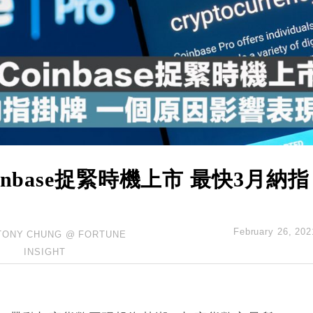
業擴張放慢兼縮減人手
hropic租用Google晶片
14類產品或加徵25%
度 增鉑金卡級別鎖定高消費客群
 珠寶鐘錶銷售升勢最強
nbase捉緊時機上市 最快3月納指
February 26, 202
TONY CHUNG @ FORTUNE
INSIGHT