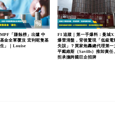
MPF「賺蝕榜」出爐 中
FI 追蹤｜第一手爆料：曼城X
基金全軍覆沒 宏利呢隻基
爆雷清盤，背後驚現「低級電
」｜Louise
失誤」？買家炮轟總代理第一
平戴維斯（Savills）推卸責任
拒承擔跨國巨企招牌