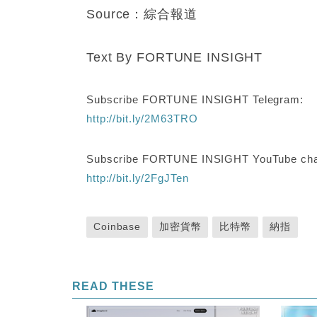
Source：綜合報道
Text By FORTUNE INSIGHT
Subscribe FORTUNE INSIGHT Telegram:
http://bit.ly/2M63TRO
Subscribe FORTUNE INSIGHT YouTube cha
http://bit.ly/2FgJTen
Coinbase
加密貨幣
比特幣
納指
READ THESE