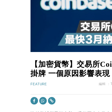
12:30
財經｜香港7月PMI回落至51 企
11:40
財經｜黑石傳再籌逾360億美元 支援Ant
10:57
財經｜美商務部擬擴大金屬關稅範圍 
18:15
本地｜新世界K11 9月升級會員制
17:40
財經｜本港6月零售額連升14個月
【加密貨幣】交易所Coi
掛牌 一個原因影響表現
編輯 ：
FEATURE