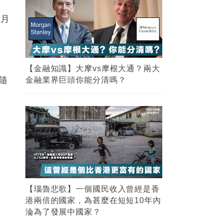
3月
【金融知識】大摩vs摩根大通？兩大
以隨
金融業界巨頭你能分清嗎？
。
【瑙魯悲歌】一個國民收入曾經是香
港兩倍的國家，為甚麼在短短10年內
淪為了發展中國家？