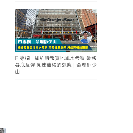
FI專欄｜紐約時報實地風水考察 業務
谷底反彈 見連茹格的剋應｜命理師少
山