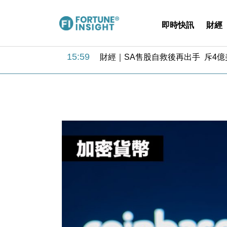
即時快訊
財經
11:12
國際｜特朗普料美伊戰事快結束 承
15:59
財經｜SA售股自救後再出手 斥4
11:30
財經｜精星香港夥菜鳥拓全球智慧倉
14:50
地產｜大酒店中期轉賺2300萬元 
13:12
國際｜特朗普赴洛杉磯高球場活動前
12:30
財經｜香港7月PMI回落至51 企
11:40
財經｜黑石傳再籌逾360億美元 支援Ant
10:57
財經｜美商務部擬擴大金屬關稅範圍 
18:15
本地｜新世界K11 9月升級會員制
17:40
財經｜本港6月零售額連升14個月
11:12
國際｜特朗普料美伊戰事快結束 承
15:59
財經｜SA售股自救後再出手 斥4
11:30
財經｜精星香港夥菜鳥拓全球智慧倉
14:50
地產｜大酒店中期轉賺2300萬元 
13:12
國際｜特朗普赴洛杉磯高球場活動前