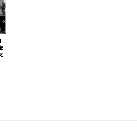
1
郵
太
、