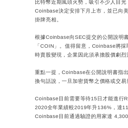
比特幣近期風頭火勢，吸引不少人目光
Coinbase決定安排下月上市，並已
掛牌亮相。
根據Coinbase向SEC提交的公開說
「COIN」。值得留意，Coinbase將採
時賣股變現，企業因此須承擔股價劇烈
重點一提，Coinbase在公開說明
換句話說，一旦加密貨幣之價格或交易量下
Coinbase目前需要等待15日才能進行R
2020全年業績較2019年升136%，達
Coinbase目前通過驗證的用家達 4,30