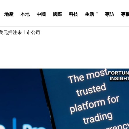
地產
本地
中國
國際
科技
生活
專訪
專
認部分彈藥庫存緊張
億美元押注未上市公司
儲市場 加快海外市場落地
斥21億翻新香港及東京半島
 男子攜槍彈被捕
業擴張放慢兼縮減人手
hropic租用Google晶片
14類產品或加徵25%
度 增鉑金卡級別鎖定高消費客群
 珠寶鐘錶銷售升勢最強
認部分彈藥庫存緊張
億美元押注未上市公司
儲市場 加快海外市場落地
斥21億翻新香港及東京半島
 男子攜槍彈被捕