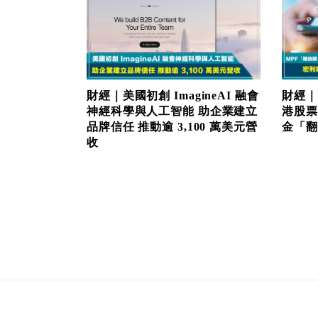
財經｜美國初創 ImagineAI 融會
財經｜
神經科學與人工智能 助企業建立
港股票
品牌信任 推動逾 3,100 萬美元營
金「翻生
收