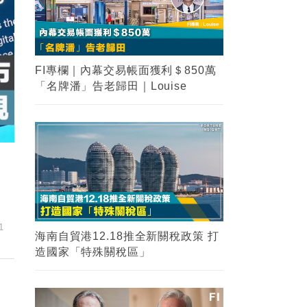
FI專欄｜內幕交易帳面獲利＄850萬
「名牌潘」告老歸田｜Louise
1
海南自貿港12.18推全新關稅政策 打
造國家「特殊關稅區」