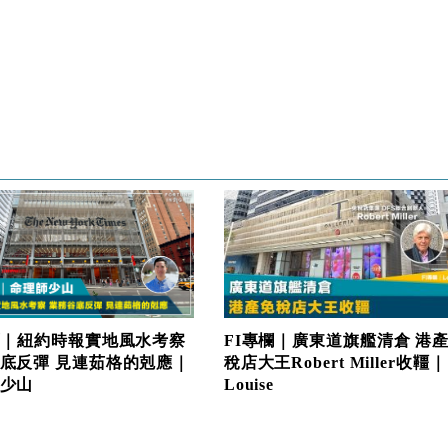
FI專欄｜廣東道旗艦清倉 港
欄｜紐約時報實地風水考察
稅店大王Robert Miller收韁｜
底反彈 見連茹格的剋應｜
Louise
少山