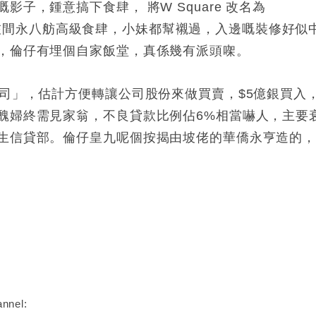
子，鍾意搞下食肆， 將W Square 改名為
入面搞咗間永八舫高級食肆，小妹都幫襯過，入邊嘅裝修好似
，倫仔有埋個自家飯堂，真係幾有派頭㗎。
公司」，估計方便轉讓公司股份來做買賣，$5億銀買入
醜婦終需見家翁，不良貸款比例佔6%相當嚇人，主要
生信貸部。倫仔皇九呢個按揭由坡佬的華僑永亨造的
nnel: