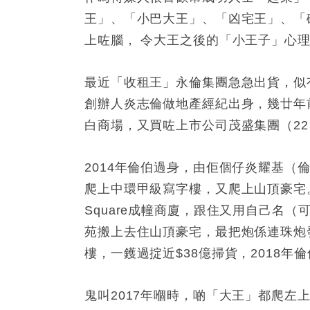
王」、「小巴大王」、「凶宅王」、「
上咗腦， 令大王之後的「小王子」心
最近「收租王」永倫集團急急出貨，似
創辦人炎志倫做地產經紀出身，幾廿年前
白商場，又買咗上市公司茂盛集團（2
2014年倫伯過身，由佢個仔炎耀基
爬上中環甲級寫字樓，又爬上山頂豪宅。2
Square成幢商廈，跟住又用自己名
苑搬上去住山頂豪宅，最把炮係連珠炮
樓，一鑊過掟近$38億掃貨，2018年
鬼叫2017年嗰時，啲「大王」都爬