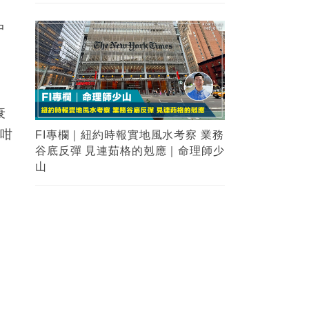
中
，
衰
，咁
FI專欄｜紐約時報實地風水考察 業務
谷底反彈 見連茹格的剋應｜命理師少
山