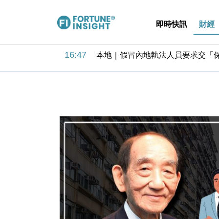
即時快訊
財經
16:47
本地｜假冒內地執法人員要求交「保證
16:05
財經｜日經失守6.5萬點後回穩 全
15:47
財經｜恒隆10月換帥 玩具「反」斗
15:11
財經｜韓股反覆波動收跌 連挫7周
13:44
財經｜內地7月美元計價出口增近24
12:44
財經｜日本春季三度入市撐日圓 4月
11:12
國際｜特朗普料美伊戰事快結束 承
15:59
財經｜SA售股自救後再出手 斥4
11:30
財經｜精星香港夥菜鳥拓全球智慧倉
14:50
地產｜大酒店中期轉賺2300萬元 
16:47
本地｜假冒內地執法人員要求交「保證
16:05
財經｜日經失守6.5萬點後回穩 全
15:47
財經｜恒隆10月換帥 玩具「反」斗
15:11
財經｜韓股反覆波動收跌 連挫7周