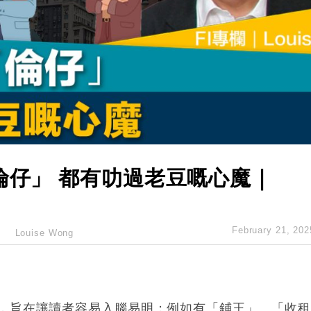
%勝預期 貿易順差達1125億美元
單日斥6.28萬億日圓干預創新高
認部分彈藥庫存緊張
億美元押注未上市公司
儲市場 加快海外市場落地
斥21億翻新香港及東京半島
倫仔」 都有叻過老豆嘅心魔｜
February 21, 202
Louise Wong
，旨在讓讀者容易入腦易明；例如有「鋪王」、「收