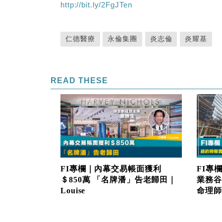
http://bit.ly/2FgJTen
仁德醫療
永倫集團
炎志倫
炎耀基
READ THESE
FI專欄｜內幕交易帳面獲利
FI專
＄850萬 「名牌潘」告老歸田｜
業務谷
Louise
命理師