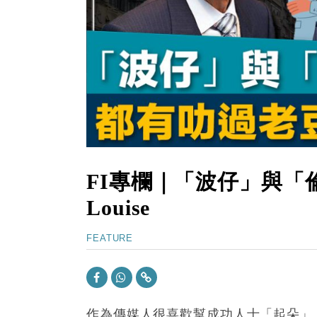
13:44
財經｜內地7月美元計價出口增近24
12:44
財經｜日本春季三度入市撐日圓 4月
11:12
國際｜特朗普料美伊戰事快結束 承
15:59
財經｜SA售股自救後再出手 斥4
11:30
財經｜精星香港夥菜鳥拓全球智慧倉
14:50
地產｜大酒店中期轉賺2300萬元 
FI專欄｜「波仔」與「
Louise
FEATURE
作為傳媒人很喜歡幫成功人士「起朵」