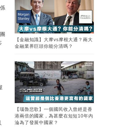
真係
集團
【金融知識】大摩vs摩根大通？兩大
莎
金融業界巨頭你能分清嗎？
，
屋
字
【瑙魯悲歌】一個國民收入曾經是香
港兩倍的國家，為甚麼在短短10年內
以
淪為了發展中國家？