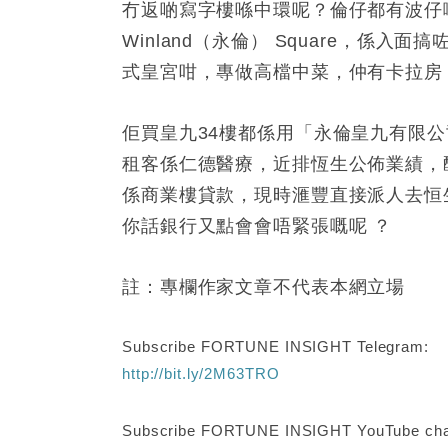
冇返啲寫字樓喺中環呢？倫仔都有波仔嘅影
Winland（永倫） Square，係
式皇宮咁，專做高檔中菜，仲有卡拉房
佢買皇九34樓都係用「永倫皇九有限
租客係仁德醫療，近排恆生公佈業績，
係商業樓貸款，現時滙豐直接派人去恒
你話銀行又點會會唔緊張嘅呢 ？
註：專欄作家文章不代表本網立場
Subscribe FORTUNE INSIGHT Telegram:
http://bit.ly/2M63TRO
Subscribe FORTUNE INSIGHT YouTube cha