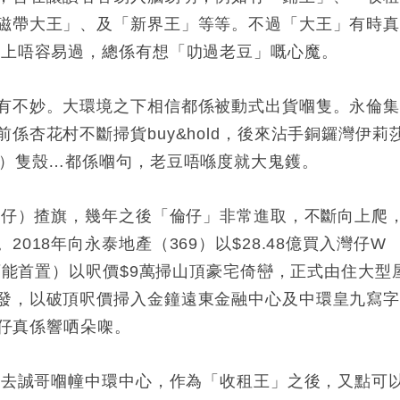
磁帶大王」、及「新界王」等等。不過「大王」有時
理上唔容易過，總係有想「叻過老豆」嘅心魔。
有不妙。大環境之下相信都係被動式出貨嗰隻。永倫
係杏花村不斷掃貨buy&hold，後來沾手銅鑼灣伊莉
2）隻殼…都係嗰句，老豆唔喺度就大鬼鑊。
（倫仔）揸旗，幾年之後「倫仔」非常進取，不斷向上爬
018年向永泰地產（369）以$28.48億買入灣仔W
（可能首置）以呎價$9萬掃山頂豪宅倚巒，正式由住大型
發，以破頂呎價掃入金鐘遠東金融中心及中環皇九寫
倫仔真係響哂朵㗎。
左上去誠哥嗰幢中環中心，作為「收租王」之後，又點可