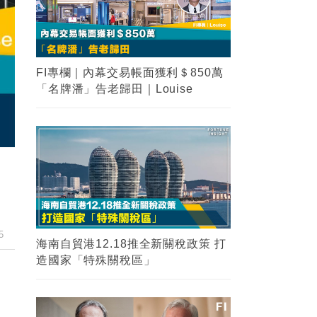
FI專欄｜內幕交易帳面獲利＄850萬
「名牌潘」告老歸田｜Louise
5
海南自貿港12.18推全新關稅政策 打
造國家「特殊關稅區」
租