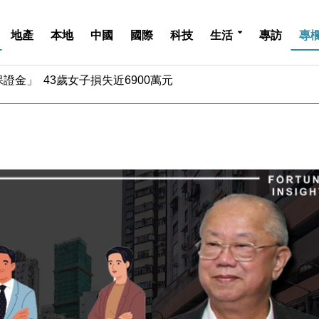
地產
本地
中國
國際
科技
生活
專訪
專
金」 43歲女子損失近6900萬元
周仍升近2%
城亞洲CEO蔡德粦接任
創逾3年最長跌勢
%勝預期 貿易順差達1125億美元
單日斥6.28萬億日圓干預創新高
認部分彈藥庫存緊張
億美元押注未上市公司
儲市場 加快海外市場落地
斥21億翻新香港及東京半島
金」 43歲女子損失近6900萬元
周仍升近2%
城亞洲CEO蔡德粦接任
創逾3年最長跌勢