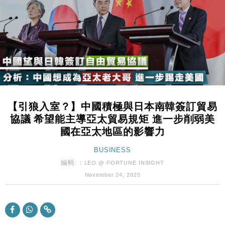
地產｜大酒店中期轉賺2300萬元 斥21億翻新香港及
14:50
東京半島
國際｜特朗普赴洛杉磯高球場活動前 男子攜槍彈被捕
13:12
財經｜香港7月PMI回落至51 企業擴張放慢兼縮減人
12:30
手
財經｜黑石傳再籌逾360億美元 支援Anthropic租用
11:40
Google晶片
【引狼入室？】中國積極與日本南韓簽訂貿易
財經｜美商務部擬擴大金屬關稅範圍 14類產品或加徵
10:57
協議 希望能主導亞太貿易規矩 進一步削弱美
25%
國在亞太地區的影響力
本地｜新世界K11 9月升級會員制度 增鉑金卡級別鎖
18:15
定高消費客群
BUSINESS
財經｜日本春季三度入市撐日圓 4月單日斥6.28萬億
編輯 ：
12:44
LEO @ FORTUNE INSIGHT
日圓干預創新高
November 24, 2020
國際｜特朗普料美伊戰事快結束 承認部分彈藥庫存緊
11:12
張
財經｜SA售股自救後再出手 斥4億美元押注未上市公
15:59
司