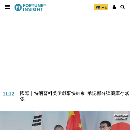
財經｜日本春季三度入市撐日圓 4月單日斥6.28萬億
12:44
日圓干預創新高
國際｜特朗普料美伊戰事快結束 承認部分彈藥庫存緊
11:12
張
財經｜SA售股自救後再出手 斥4億美元押注未上市公
15:59
司
財經｜精星香港夥菜鳥拓全球智慧倉儲市場 加快海外
11:30
市場落地