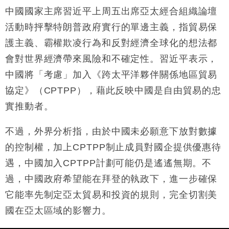
中國國家主席習近平上周五出席亞太經合組織論壇
財經｜精星香港夥菜鳥拓全球智慧倉儲市場 加快海外
11:30
市場落地
活動時抨擊特朗普政府實行的單邊主義，指貿易保
地產｜大酒店中期轉賺2300萬元 斥21億翻新香港及
14:50
護主義、霸權欺凌行為和反對經濟全球化的想法都
東京半島
會對世界經濟帶來風險和不確定性。習近平表示，
國際｜特朗普赴洛杉磯高球場活動前 男子攜槍彈被捕
13:12
中國將「考慮」加入《跨太平洋夥伴關係地區貿易
財經｜香港7月PMI回落至51 企業擴張放慢兼縮減人
協定》（CPTPP），藉此反映中國是自由貿易的忠
12:30
手
實推動者。
財經｜黑石傳再籌逾360億美元 支援Anthropic租用
11:40
Google晶片
不過，外界分析指，由於中國未必願意下放對數據
財經｜美商務部擬擴大金屬關稅範圍 14類產品或加徵
10:57
的控制權，加上CPTPP制止成員對國企提供優惠待
25%
遇，中國加入CPTPP計劃可能仍是遙遙無期。不
本地｜新世界K11 9月升級會員制度 增鉑金卡級別鎖
18:15
定高消費客群
過，中國政府希望能在拜登的執政下，進一步確保
它能率先制定亞太貿易和投資的規則，完全切割美
國在亞太區域的影響力。