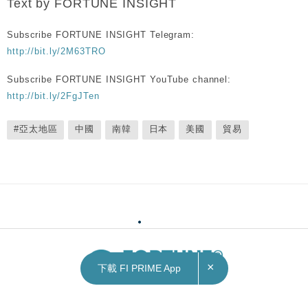
Text by FORTUNE INSIGHT
Subscribe FORTUNE INSIGHT Telegram:
http://bit.ly/2M63TRO
Subscribe FORTUNE INSIGHT YouTube channel:
http://bit.ly/2FgJTen
#亞太地區
中國
南韓
日本
美國
貿易
×
下載 FI PRIME App