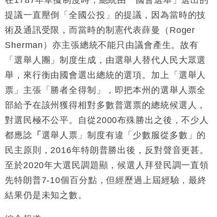
在1787年草擬制度時，總統由「國會選舉」選出的
提議一直壓倒「全國公投」的提議，因為當時的技
術及通訊受限，而當時的制憲代表薛曼（Roger
Sherman）亦主張總統不能只由議會產生。故有
「選舉人團」制度生成，由選舉人替代人民大眾選
舉，來行衡由國會選出總統的選項。加上「選舉人
票」主張「勝者全得制」，即把本州的選舉人票全
部給予在該州獲得相對多數普選票的總統候選人，
對選民極不公平。自從2000布殊勝出之後，不少人
都應諗
「
選舉人票」制度有違「少數服從多數」的
民主原則，2016年特朗普勝出後，反對聲音更甚。
至於2020年大選民調題顯，候選人拜登民調一直領
先特朗普7-10個百分點，但經歷過上屆經驗，最終
結果仍是未知之數。