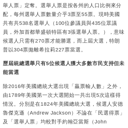
舉人票」定奪。選舉人票是按各州的人口比例來分
配，每州選舉人票數量介乎3票至55票。現時美國
共有共538名選舉人（100位參議員與435位眾議
員，外加首都華盛頓特區有3張選舉人票。），意味
候選人只需有270票才能勝選，而上屆大選，特朗
普以304票拋離希拉莉227票當選。
歷屆統總選舉只有5位候選人獲大多數市民支持但未
能當選
除2016年美國總統大選出現「贏票輸人數」之外，
由1789年美國第一次大選開始一共出現5次這樣得
情況。分別是在1824年美國總統大選，候選人安德
魯傑克遜（Andrew Jackson）不論在「民選得票」
及「選舉人票」均較對手約翰亞當斯（John