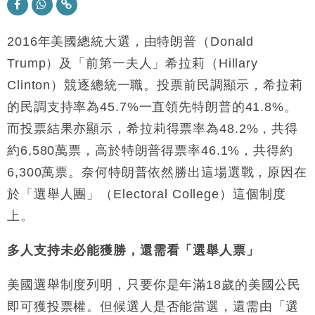
地產｜大酒店中期轉賺2300萬元 斥21億翻新香港及
14:50
東京半島
2016年美國總統大選，由特朗普（Donald
國際｜特朗普赴洛杉磯高球場活動前 男子攜槍彈被捕
13:12
Trump）及「前第一夫人」希拉莉（Hillary
財經｜香港7月PMI回落至51 企業擴張放慢兼縮減人
12:30
Clinton）競逐總統一職。投票前民調顯示，希拉莉
手
的民調支持率為45.7%一直領先特朗普的41.8%。
財經｜黑石傳再籌逾360億美元 支援Anthropic租用
11:40
Google晶片
而投票結果亦顯示，希拉莉得票率為48.2%，共得
財經｜美商務部擬擴大金屬關稅範圍 14類產品或加徵
約6,580萬票，高於特朗普得票率46.1%，共得約
10:57
25%
6,300萬票。奈何特朗普依然勝出這場選戰，原因在
本地｜新世界K11 9月升級會員制度 增鉑金卡級別鎖
18:15
於「選舉人團」（Electoral College）這個制度
定高消費客群
上。
財經｜本港6月零售額連升14個月 珠寶鐘錶銷售升勢
17:40
最強
多人支持未必能獲勝，還需看「選舉人票」
財經｜滙控重啟最多10億美元回購 派息比率目標維持
16:33
50%
美國選舉制度列明，只要你是年滿18歲的美國公民
即可獲投票權。但候選人是否能當選，還需由「選