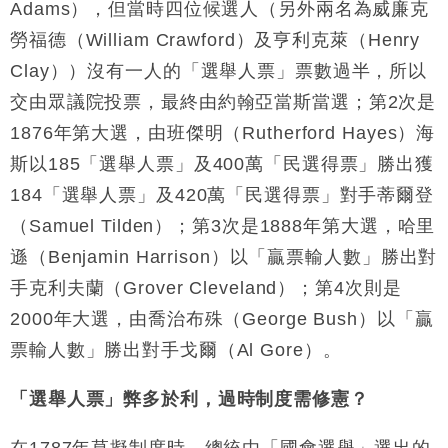
Adams），但當時四位候選人（另外兩名為威廉克
勞福德（William Crawford）及亨利克萊（Henry
Clay））沒有一人的「選舉人票」票數過半，所以
交由眾議院投票，最終由約翰亞當斯當選；第2次是
1876年第大選，由班傑明（Rutherford Hayes）海
斯以185「選舉人票」及400萬「民選得票」勝出獲
184「選舉人票」及420萬「民選得票」對手蒂爾登
（Samuel Tilden）；第3次是1888年第大選，哈里
遜（Benjamin Harrison）以「贏票輸人數」勝出對
手克利夫蘭（Grover Cleveland）；第4次則是
2000年大選，由喬治布殊（George Bush）以「贏
票輸人數」勝出對手戈爾（Al Gore）。
「選舉人票」弊多於利，過時制度需修憲？