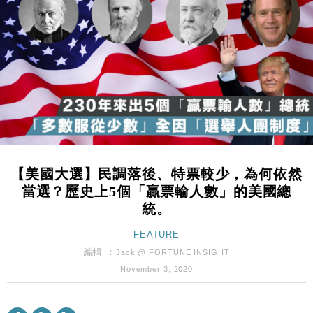
國際｜特朗普赴洛杉磯高球場活動前 男子攜槍彈被捕
13:12
財經｜香港7月PMI回落至51 企業擴張放慢兼縮減人
12:30
手
財經｜黑石傳再籌逾360億美元 支援Anthropic租用
11:40
Google晶片
財經｜美商務部擬擴大金屬關稅範圍 14類產品或加徵
10:57
25%
本地｜新世界K11 9月升級會員制度 增鉑金卡級別鎖
18:15
定高消費客群
【美國大選】民調落後、特票較少，為何依然
財經｜本港6月零售額連升14個月 珠寶鐘錶銷售升勢
17:40
當選？歷史上5個「贏票輸人數」的美國總
最強
統。
財經｜滙控重啟最多10億美元回購 派息比率目標維持
16:33
50%
FEATURE
財經｜SA售股自救後再出手 斥4億美元押注未上市公
編輯 ：
15:59
Jack @ FORTUNE INSIGHT
司
November 3, 2020
財經｜精星香港夥菜鳥拓全球智慧倉儲市場 加快海外
11:30
市場落地