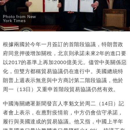
Photo from New
York Times
根據兩國於今年一月簽訂的首階段協議，特朗普政
府同意押後增加關稅，北京則承諾未來2年的進口要
以2017的基準上再加2000億美元。儘管中美關係惡
化，但雙方都稱貿易協議仍在進行中。美國總統特
朗普上週表示無意與中方商討第二階段協議，他於
周一（13日）又重申首階段貿易協議仍然有效。
中國海關總署新聞發言人李魁文於周二（14日）記
者會上表示，在應對疫情前，中方仍會信守承諾，
履行與美國達成的貿易協議。他又指，中國上半年