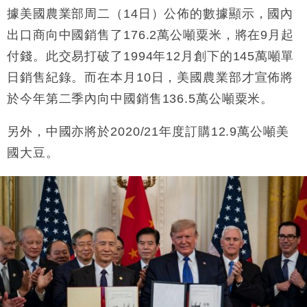
財經｜恒隆10月換帥 玩具「反」斗城亞洲CEO蔡德
據美國農業部周二（14日）公佈的數據顯示，國內
15:47
粦接任
出口商向中國銷售了176.2萬公噸粟米，將在9月起
財經｜韓股反覆波動收跌 連挫7周創逾3年最長跌勢
15:11
付錢。此交易打破了1994年12月創下的145萬噸單
日銷售紀錄。而在本月10日，美國農業部才宣佈將
財經｜內地7月美元計價出口增近24%勝預期 貿易順
13:44
差達1125億美元
於今年第二季內向中國銷售136.5萬公噸粟米。
財經｜日本春季三度入市撐日圓 4月單日斥6.28萬億
12:44
日圓干預創新高
另外，中國亦將於2020/21年度訂購12.9萬公噸美
國際｜特朗普料美伊戰事快結束 承認部分彈藥庫存緊
11:12
國大豆。
張
財經｜SA售股自救後再出手 斥4億美元押注未上市公
15:59
司