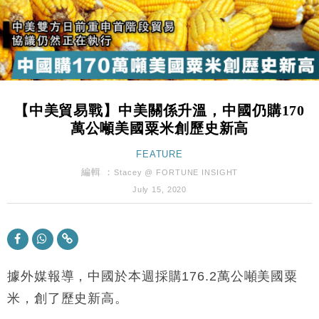
財經｜韓股反覆波動收跌 連挫7周創逾3年最長跌勢
15:11
財經｜內地7月美元計價出口增近24%勝預期 貿易順
13:44
差達1125億美元
財經｜日本春季三度入市撐日圓 4月單日斥6.28萬億
12:44
日圓干預創新高
【中美貿易戰】中美關係升溫，中國仍購170
國際｜特朗普料美伊戰事快結束 承認部分彈藥庫存緊
11:12
萬公噸美國粟米創歷史新高
張
財經｜SA售股自救後再出手 斥4億美元押注未上市公
FEATURE
15:59
司
編輯 ：
Stacey @ FORTUNE INSIGHT
財經｜華僑銀行上半年淨利創新高 中期息增15%至
18:31
July 15, 2020
47仙
財經｜滙豐上調香港今年GDP預測至4.5% 看好貿易
17:33
及消費表現
本地｜假冒內地執法人員要求交「保證金」 43歲女子
16:47
損失近6900萬元
據外媒報導，中國於本週採購176.2萬公噸美國粟
財經｜日經失守6.5萬點後回穩 全周仍升近2%
米，創了歷史新高。
16:05