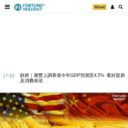
財經｜華僑銀行上半年淨利創新高 中期息增15%至
18:31
47仙
財經｜滙豐上調香港今年GDP預測至4.5% 看好貿易
17:33
及消費表現
本地｜假冒內地執法人員要求交「保證金」 43歲女子
16:47
損失近6900萬元
財經｜日經失守6.5萬點後回穩 全周仍升近2%
16:05
財經｜恒隆10月換帥 玩具「反」斗城亞洲CEO蔡德
15:47
粦接任