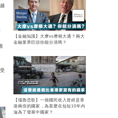
超越
場
【金融知識】大摩vs摩根大通？兩大
，
金融業界巨頭你能分清嗎？
億
場受
【瑙魯悲歌】一個國民收入曾經是香
港兩倍的國家，為甚麼在短短10年內
淪為了發展中國家？