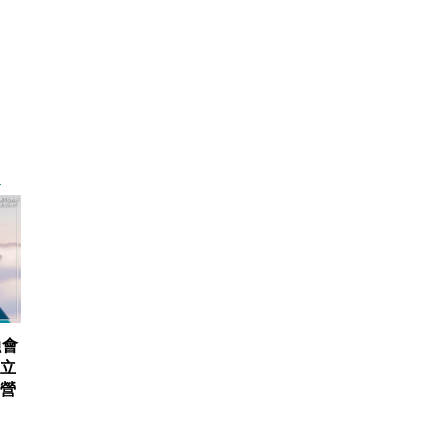
融會
建立
元營