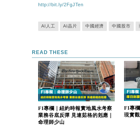
http://bit.ly/2FgJTen
AI人工
AI晶片
中國經濟
中國股市
READ THESE
FI專
FI專欄｜紐約時報實地風水考察
現實觀
業務谷底反彈 見連茹格的剋應｜
命理師少山