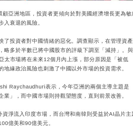
表示，環顧亞洲地區，投資者更傾向於對美國經濟增長更為敏
步入衰退的風險。
映了投資者對中國情緒的惡化。調查顯示，在管理資
理中，略多於半數已將中國股市的評級下調至「減持」。
亞太市場將在未來12個月內上漲，部分原因是「被低
的地緣政治風險也刺激了中國以外市場的投資需求。
i Raychaudhuri表示，今年亞洲的兩個主導主題是
企業」，而中國市場則持觀望態度，直到前景改善。
外資淨流入印度市場，而台灣和南韓則受益於AI晶片主
00億美和90億美元。