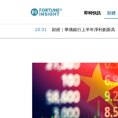
即時快訊
財經
18:31
財經｜華僑銀行上半年淨利創新高 
17:33
財經｜滙豐上調香港今年GDP預測至
16:47
本地｜假冒內地執法人員要求交「保證
16:05
財經｜日經失守6.5萬點後回穩 全
15:47
財經｜恒隆10月換帥 玩具「反」斗
15:11
財經｜韓股反覆波動收跌 連挫7周
13:44
財經｜內地7月美元計價出口增近24
12:44
財經｜日本春季三度入市撐日圓 4月
11:12
國際｜特朗普料美伊戰事快結束 承
15:59
財經｜SA售股自救後再出手 斥4
18:31
財經｜華僑銀行上半年淨利創新高 
17:33
財經｜滙豐上調香港今年GDP預測至
16:47
本地｜假冒內地執法人員要求交「保證
16:05
財經｜日經失守6.5萬點後回穩 全