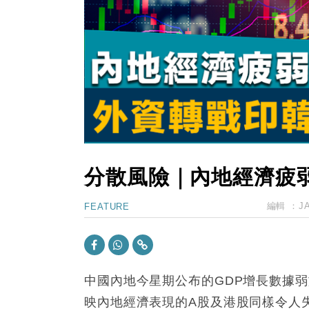
15:47
財經｜恒隆10月換帥 玩具「反」斗
15:11
財經｜韓股反覆波動收跌 連挫7周
13:44
財經｜內地7月美元計價出口增近24
12:44
財經｜日本春季三度入市撐日圓 4月
11:12
國際｜特朗普料美伊戰事快結束 承
15:59
財經｜SA售股自救後再出手 斥4
分散風險｜內地經濟疲
編輯 ：
J
FEATURE
中國內地今星期公布的GDP增長數據
映內地經濟表現的A股及港股同樣令人