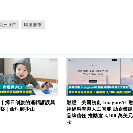
亞洲股市
印度股市
欄｜擇日剖腹的邏輯謬誤與
財經｜美國初創 ImagineAI 
察｜命理師少山
神經科學與人工智能 助企業
品牌信任 推動逾 3,100 萬美
收