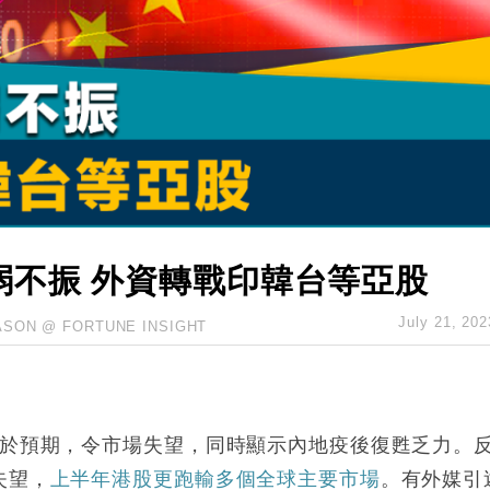
城亞洲CEO蔡德粦接任
創逾3年最長跌勢
%勝預期 貿易順差達1125億美元
單日斥6.28萬億日圓干預創新高
認部分彈藥庫存緊張
億美元押注未上市公司
弱不振 外資轉戰印韓台等亞股
July 21, 202
ASON @ FORTUNE INSIGHT
弱於預期，令市場失望，同時顯示內地疫後復甦乏力。
失望，
上半年港股更跑輸多個全球主要市場
。有外媒引