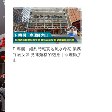
FI專欄｜紐約時報實地風水考察 業務
谷底反彈 見連茹格的剋應｜命理師少
山