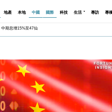
地產
本地
中國
國際
科技
生活
專訪
專
中期息增15%至47仙
4.5% 看好貿易及消費表現
金」 43歲女子損失近6900萬元
周仍升近2%
城亞洲CEO蔡德粦接任
創逾3年最長跌勢
%勝預期 貿易順差達1125億美元
單日斥6.28萬億日圓干預創新高
認部分彈藥庫存緊張
億美元押注未上市公司
中期息增15%至47仙
4.5% 看好貿易及消費表現
金」 43歲女子損失近6900萬元
周仍升近2%