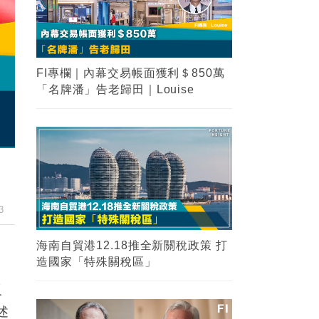
FI專欄｜內幕交易帳面獲利＄850萬
「名牌潘」告老歸田｜Louise
3
海南自貿港12.18推全新關稅政策 打
造國家「特殊關稅區」
反
述