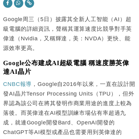
本地｜假冒內地執法人員要求交「保證金」 43歲女子
16:47
損失近6900萬元
Google周三（5日）披露其全新人工智能（AI）超
財經｜日經失守6.5萬點後回穩 全周仍升近2%
16:05
級電腦的詳細資訊，聲稱其運算速度比競爭對手英
財經｜恒隆10月換帥 玩具「反」斗城亞洲CEO蔡德
15:47
偉達（Nvidia，又稱輝達，美：NVDA）更快、能
粦接任
源效率更高。
財經｜韓股反覆波動收跌 連挫7周創逾3年最長跌勢
15:11
Google公布建成AI超級電腦 稱速度勝英偉
財經｜內地7月美元計價出口增近24%勝預期 貿易順
13:44
達AI晶片
差達1125億美元
財經｜日本春季三度入市撐日圓 4月單日斥6.28萬億
12:44
CNBC報導
，Google自2016年以來，一直在設計開
日圓干預創新高
發AI晶片Tensor Processing Units（TPU），但外
國際｜特朗普料美伊戰事快結束 承認部分彈藥庫存緊
11:12
界認為該公司在將其發明作商業用途的進度上較為
張
落後。而英偉達在AI模型訓練市場佔有率超過九
財經｜SA售股自救後再出手 斥4億美元押注未上市公
15:59
司
成，就連Google開發Bard、OpenAI開發的
ChatGPT等AI模型或產品也需要用到英偉達的