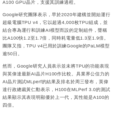
A100 GPU晶片，支援其訓練過程。
Google研究團隊表示，早於2020年建構並開始運行
超級電腦TPU v4，它以超過4,000枚TPU組成，並
結合專為運行和訓練AI模型而設的定制組件，聲稱
比A100快1.2至1.7倍，同時耗電量低1.3至1.9倍。
團隊又指，TPU v4已用於訓練Google的PaLM模型
逾50日。
然而，Google研究人員表示並未將TPU的功能表現
與英偉達最新AI晶片H100作比較。具業界公信力的
AI晶片測試MLperf的結果及排名於周三發布，英偉
達行政總裁黃仁勳表示，H100在MLPerf 3.0的測試
結果顯示其表現明顯優於上一代，其性能是A100的
四倍。