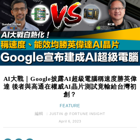
財經｜日經失守6.5萬點後回穩 全周仍升近2%
16:05
財經｜恒隆10月換帥 玩具「反」斗城亞洲CEO蔡德
15:47
粦接任
財經｜韓股反覆波動收跌 連挫7周創逾3年最長跌勢
15:11
財經｜內地7月美元計價出口增近24%勝預期 貿易順
13:44
差達1125億美元
財經｜日本春季三度入市撐日圓 4月單日斥6.28萬億
12:44
日圓干預創新高
AI大戰｜Google披露AI超級電腦稱速度勝英偉
國際｜特朗普料美伊戰事快結束 承認部分彈藥庫存緊
11:12
達 後者與高通在權威AI晶片測試竟輸給台灣初
張
創？
財經｜SA售股自救後再出手 斥4億美元押注未上市公
15:59
司
FEATURE
財經｜華僑銀行上半年淨利創新高 中期息增15%至
編輯 ：
18:31
JUSTIN @ FORTUNE INSIGHT
47仙
April 6, 2023
財經｜滙豐上調香港今年GDP預測至4.5% 看好貿易
17:33
及消費表現