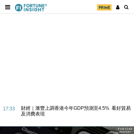
財經｜華僑銀行上半年淨利創新高 中期息增15%至
18:31
47仙
財經｜滙豐上調香港今年GDP預測至4.5% 看好貿易
17:33
及消費表現
本地｜假冒內地執法人員要求交「保證金」 43歲女子
16:47
損失近6900萬元