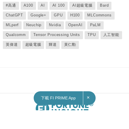
#高通
A100
AI
AI 100
AI超級電腦
Bard
ChatGPT
Google+
GPU
H100
MLCommons
MLperf
Neuchip
Nvidia
OpenAI
PaLM
Qualcomm
Tensor Processing Units
TPU
人工智能
英偉達
超級電腦
輝達
黃仁勳
×
下載 FI PRIME App