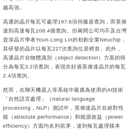
越高強。
高通的晶片每瓦可處理1​​97.6項伺服器查詢，而英偉
達則高達每瓦108.4個查詢。但兩間公司均不及台灣
資深晶片學者Youn-Long Lin的初創企業Neuchip，
其研發的晶片以每瓦227次查詢位居榜首。此外，
高通晶片在物體識別（object detection）方面的得
分為每瓦3.2項查詢，表現亦好過英偉達晶片的每瓦
2.4項查詢。
然而，在聊天機器人等系統中最廣為使用的AI技術
「自然語言處理」（natural language
processing，NLP）測試中，英偉達晶片在絕對性
能（absolute performance）和能源效益（power
efficiency）方面均名列前茅，達到每瓦處理樣本