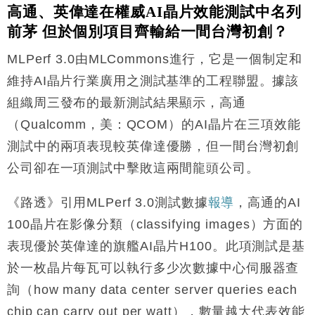
高通、英偉達在權威AI晶片效能測試中名列
前茅 但於個別項目齊輸給一間台灣初創？
MLPerf 3.0由MLCommons進行，它是一個制定和
維持AI晶片行業廣用之測試基準的工程聯盟。據該
組織周三發布的最新測試結果顯示，高通
（Qualcomm，美：QCOM）的AI晶片在三項效能
測試中的兩項表現較英偉達優勝，但一間台灣初創
公司卻在一項測試中擊敗這兩間龍頭公司。
《路透》引用MLPerf 3.0測試數據
報導
，高通的AI
100晶片在影像分類（classifying images）方面的
表現優於英偉達的旗艦AI晶片H100。此項測試是基
於一枚晶片每瓦可以執行多少次數據中心伺服器查
詢（how many data center server queries each
chip can carry out per watt），數量越大代表效能