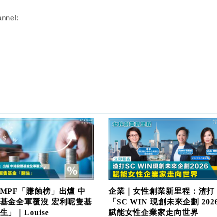
nnel:
MPF「賺蝕榜」出爐 中
企業｜女性創業新里程：渣打
基金全軍覆沒 宏利呢隻基
「SC WIN 現創未來企劃 202
」｜Louise
賦能女性企業家走向世界