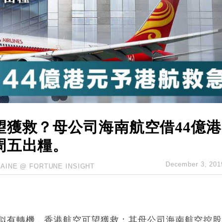
城亞洲CEO蔡德粦接任
創逾3年最長跌勢
%勝預期 貿易順差達1125億美元
單日斥6.28萬億日圓干預創新高
認部分彈藥庫存緊張
億美元押注未上市公司
望獲救？母公司海南航空借44億港
周五出糧。
December 3, 201
LAINE @ FORTUNE INSIGHT
似有轉機，香港航空可望獲救：其母公司海南航空控