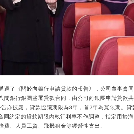
通過了《關於向銀行申請貸款的報告》，公司董事會
八間銀行銀團簽署貸款合同，由公司向銀團申請貸款
，公告亦披露，貸款協議期限為3年，首2年為寬限期。貸
在合同約定的貸款期限內執行利率不作調整，指定用於海
降費、人員工資、飛機租金等經營性支出。