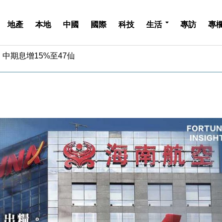
地產
本地
中國
國際
科技
生活
專訪
專
中期息增15%至47仙
4.5% 看好貿易及消費表現
金」 43歲女子損失近6900萬元
周仍升近2%
城亞洲CEO蔡德粦接任
創逾3年最長跌勢
%勝預期 貿易順差達1125億美元
單日斥6.28萬億日圓干預創新高
認部分彈藥庫存緊張
億美元押注未上市公司
中期息增15%至47仙
4.5% 看好貿易及消費表現
金」 43歲女子損失近6900萬元
周仍升近2%