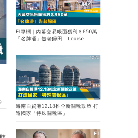
FI專欄｜內幕交易帳面獲利＄850萬
「名牌潘」告老歸田｜Louise
9
海南自貿港12.18推全新關稅政策 打
造國家「特殊關稅區」
股昨