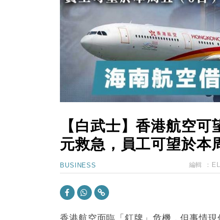
15:47
財經｜恒隆10月換帥 玩具「反」斗
15:11
財經｜韓股反覆波動收跌 連挫7周
13:44
財經｜內地7月美元計價出口增近24
12:44
財經｜日本春季三度入市撐日圓 4月
11:12
國際｜特朗普料美伊戰事快結束 承
15:59
財經｜SA售股自救後再出手 斥4
【白武士】香港航空可
元救急，員工可望於本
編輯 ：
E
BUSINESS
香港航空面臨「釘牌」危機，但事情現