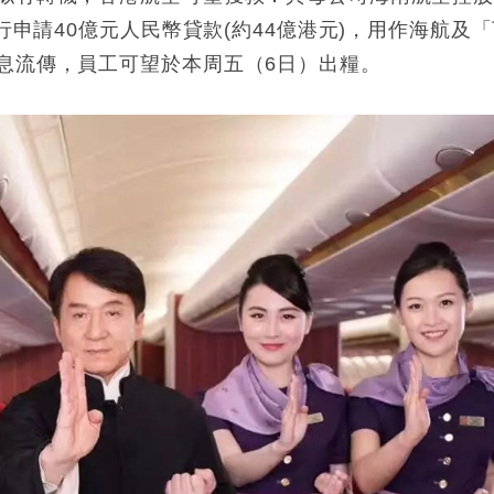
行申請40億元人民幣貸款(約44億港元)，用作海航及
息流傳，員工可望於本周五（6日）出糧。