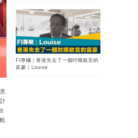
FI專欄｜香港失去了一個吋嘴敢言的
富豪｜Louise
同意
共計
款
航