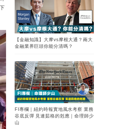
「下
【金融知識】大摩vs摩根大通？兩大
金融業界巨頭你能分清嗎？
FI專欄｜紐約時報實地風水考察 業務
谷底反彈 見連茹格的剋應｜命理師少
山