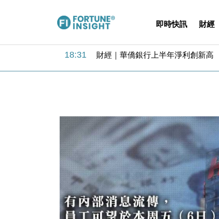
即時快訊
財經
18:31
財經｜華僑銀行上半年淨利創新高 
17:33
財經｜滙豐上調香港今年GDP預測至
16:47
本地｜假冒內地執法人員要求交「保證
16:05
財經｜日經失守6.5萬點後回穩 全
15:47
財經｜恒隆10月換帥 玩具「反」斗
15:11
財經｜韓股反覆波動收跌 連挫7周
13:44
財經｜內地7月美元計價出口增近24
12:44
財經｜日本春季三度入市撐日圓 4月
11:12
國際｜特朗普料美伊戰事快結束 承
15:59
財經｜SA售股自救後再出手 斥4
18:31
財經｜華僑銀行上半年淨利創新高 
17:33
財經｜滙豐上調香港今年GDP預測至
16:47
本地｜假冒內地執法人員要求交「保證
16:05
財經｜日經失守6.5萬點後回穩 全