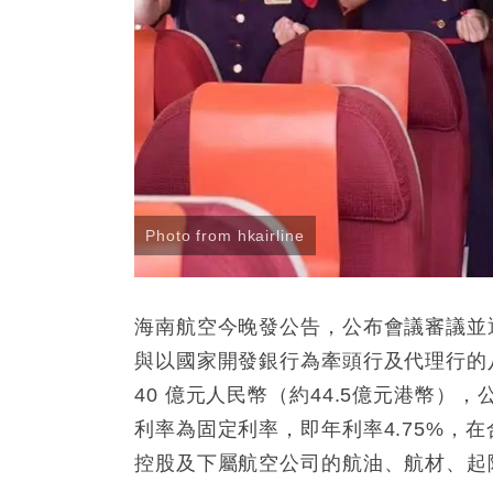
Photo from hkairline
海南航空今晚發公告，公布會議審議並
與以國家開發銀行為牽頭行及代理行的
40 億元人民幣（約44.5億元港幣）
利率為固定利率，即年利率4.75%，
控股及下屬航空公司的航油、航材、起