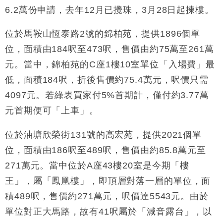
6.2萬份申請，去年12月已攪珠，3月28日起揀樓。
財經｜黑石傳再籌逾360億美元 支援Anthropic租用
11:40
Google晶片
位於馬鞍山恆泰路2號的錦柏苑，提供1896個單
財經｜美商務部擬擴大金屬關稅範圍 14類產品或加徵
10:57
25%
位，面積由184呎至473呎，售價由約75萬至261萬
本地｜新世界K11 9月升級會員制度 增鉑金卡級別鎖
18:15
元。當中，錦柏苑的C座1樓10室單位「入場費」最
定高消費客群
低，面積184呎，折後售價約75.4萬元，呎價只需
財經｜本港6月零售額連升14個月 珠寶鐘錶銷售升勢
17:40
4097元。若綠表買家付5%首期計，僅付約3.77萬
最強
元首期便可「上車」。
財經｜滙控重啟最多10億美元回購 派息比率目標維持
16:33
50%
位於油塘欣榮街131號的高宏苑，提供2021個單
位，面積由186呎至489呎，售價由約85.8萬元至
271萬元。當中位於A座43樓20室是今期「樓
王」，屬「鳳凰樓」，即頂層對落一層的單位，面
積489呎，售價約271萬元，呎價達5543元。由於
單位對正大馬路，故有41呎屬於「減音露台」，以