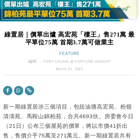
財經｜美商務部擬擴大金屬關稅範圍 14類產品或加徵
10:57
25%
本地｜新世界K11 9月升級會員制度 增鉑金卡級別鎖
18:15
定高消費客群
綠置居｜價單出爐 高宏苑「樓王」售271萬 最
財經｜本港6月零售額連升14個月 珠寶鐘錶銷售升勢
17:40
平單位75萬 首期3.7萬可做業主
最強
財經｜滙控重啟最多10億美元回購 派息比率目標維持
FEATURE
16:33
50%
編輯 ：
TONY CHUNG @ FORTUNE INSIGHT
財經｜SA售股自救後再出手 斥4億美元押注未上市公
15:59
March 21, 2023
司
財經｜精星香港夥菜鳥拓全球智慧倉儲市場 加快海外
11:30
市場落地
地產｜大酒店中期轉賺2300萬元 斥21億翻新香港及
14:50
東京半島
新一期綠置居涉三個項目，包括油塘高宏苑、粉嶺
國際｜特朗普赴洛杉磯高球場活動前 男子攜槍彈被捕
清濤苑、馬鞍山錦柏苑，合共4693伙。房委會今日
13:12
（21日）公布三個屋苑的價單，將以市價41折出
財經｜香港7月PMI回落至51 企業擴張放慢兼縮減人
12:30
售，售價介乎75萬至271萬元。新一期綠置居共有
手