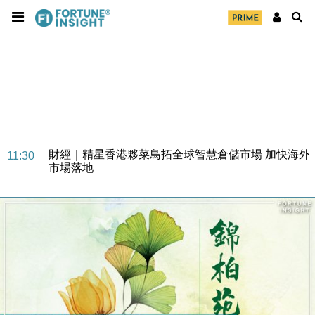
財經｜SA售股自救後再出手 斥4億美元押注未上市公
15:59
司
財經｜精星香港夥菜鳥拓全球智慧倉儲市場 加快海外
11:30
市場落地
地產｜大酒店中期轉賺2300萬元 斥21億翻新香港及
14:50
東京半島
國際｜特朗普赴洛杉磯高球場活動前 男子攜槍彈被捕
13:12
財經｜香港7月PMI回落至51 企業擴張放慢兼縮減人
12:30
手
財經｜黑石傳再籌逾360億美元 支援Anthropic租用
11:40
Google晶片