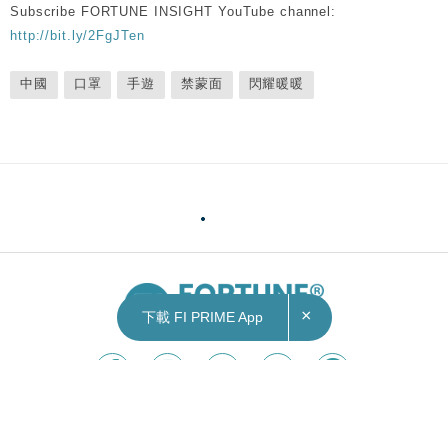
Subscribe FORTUNE INSIGHT YouTube channel:
http://bit.ly/2FgJTen
中國
口罩
手遊
禁蒙面
閃耀暖暖
×
下載 FI PRIME App