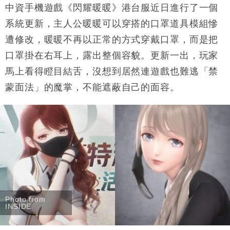
中資手機遊戲《閃耀暖暖》港台服近日進行了一個
財經｜大摩削老鋪黃金目標價至505元 惟維持「增
14:49
持」評級
系統更新，主人公暖暖可以穿搭的口罩道具模組慘
本地｜華嫂冰室太子店涉提供失實資料 遭禁申請輸入
13:49
遭修改，暖暖不再以正常的方式穿戴口罩，而是把
勞工一年
口罩掛在右耳上，露出整個容貌。更新一出，玩家
中國｜強颱風「白海豚」殘渦北上 上海取消逾900班
12:11
機
馬上看得瞪目結舌，沒想到居然連遊戲也難逃「禁
財經｜華僑銀行上半年淨利創新高 中期息增15%至
蒙面法」的魔掌，不能遮蔽自己的面容。
18:31
47仙
財經｜滙豐上調香港今年GDP預測至4.5% 看好貿易
17:33
及消費表現
本地｜假冒內地執法人員要求交「保證金」 43歲女子
16:47
損失近6900萬元
財經｜日經失守6.5萬點後回穩 全周仍升近2%
16:05
Photo from
INSIDE