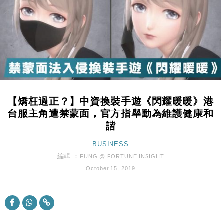
本地｜華嫂冰室太子店涉提供失實資料 遭禁申請輸入
13:49
勞工一年
中國｜強颱風「白海豚」殘渦北上 上海取消逾900班
12:11
機
財經｜華僑銀行上半年淨利創新高 中期息增15%至
18:31
47仙
財經｜滙豐上調香港今年GDP預測至4.5% 看好貿易
17:33
及消費表現
【矯枉過正？】中資換裝手遊《閃耀暖暖》港
本地｜假冒內地執法人員要求交「保證金」 43歲女子
16:47
台服主角遭禁蒙面，官方指舉動為維護健康和
損失近6900萬元
諧
財經｜日經失守6.5萬點後回穩 全周仍升近2%
16:05
BUSINESS
經濟｜大摩看淡內房今年表現 削新開工及銷售預測
編輯 ：
17:38
FUNG @ FORTUNE INSIGHT
October 15, 2019
科技｜iPhone 18 Pro成本或升4成 蘋果或犧牲毛利穩
16:55
定新機售價
本地｜香港迪拜下月10日合辦氣候金融會議
15:38