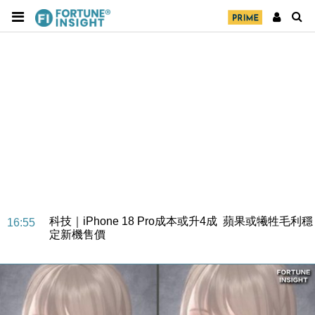
經濟｜大摩看淡內房今年表現 削新開工及銷售預測
17:38
科技｜iPhone 18 Pro成本或升4成 蘋果或犧牲毛利穩
16:55
定新機售價
本地｜香港迪拜下月10日合辦氣候金融會議
15:38
財經｜大摩削老鋪黃金目標價至505元 惟維持「增
14:49
持」評級