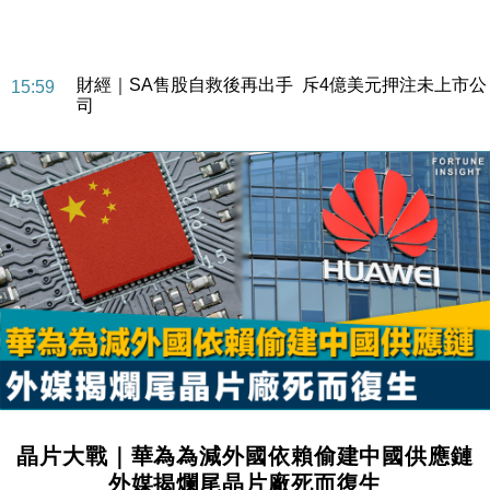
財經｜SA售股自救後再出手 斥4億美元押注未上市公
15:59
司
財經｜精星香港夥菜鳥拓全球智慧倉儲市場 加快海外
11:30
市場落地
地產｜大酒店中期轉賺2300萬元 斥21億翻新香港及
14:50
東京半島
國際｜特朗普赴洛杉磯高球場活動前 男子攜槍彈被捕
13:12
財經｜香港7月PMI回落至51 企業擴張放慢兼縮減人
12:30
手
財經｜黑石傳再籌逾360億美元 支援Anthropic租用
11:40
Google晶片
財經｜美商務部擬擴大金屬關稅範圍 14類產品或加徵
10:57
25%
本地｜新世界K11 9月升級會員制度 增鉑金卡級別鎖
18:15
晶片大戰｜華為為減外國依賴偷建中國供應鏈
定高消費客群
外媒揭爛尾晶片廠死而復生