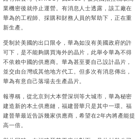
本地｜新世界K11 9月升級會員制度 增鉑金卡級別鎖
18:15
業機密後就停止運營。有消息人士透露，該工廠在
定高消費客群
華為的工程師、採購和財務人員的幫助下，正在重
財經｜本港6月零售額連升14個月 珠寶鐘錶銷售升勢
17:40
最強
新生產。
財經｜滙控重啟最多10億美元回購 派息比率目標維持
16:33
50%
受制於美國的出口限令，華為如沒有美國政府的許
可下，是不能夠購買海外的晶片，此舉令華為不得
不依賴中國的供應商。華為甚至要自己設計晶片，
並交由台灣或其他地方代工。但多次有消息傳出，
華為有意自己落場去生產晶片。
報導稱，從北京到大本營深圳等大城市，華為秘密
建造新的本土供應鏈，福建晉華只是其中一環。福
建晉華最近告訴幾家供應商，希望在2年內將產能提
高一倍。