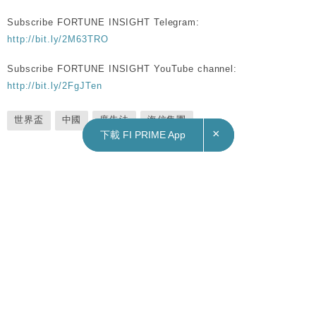
Subscribe FORTUNE INSIGHT Telegram:
http://bit.ly/2M63TRO
Subscribe FORTUNE INSIGHT YouTube channel:
http://bit.ly/2FgJTen
世界盃
中國
廣告法
海信集團
×
×
下載 FI PRIME App
下載 FI PRIME App
Cyberpunk 2023？｜馬斯克：Neuralink擬六個月內展開人體實
驗 硬幣大小晶片植入患者體內