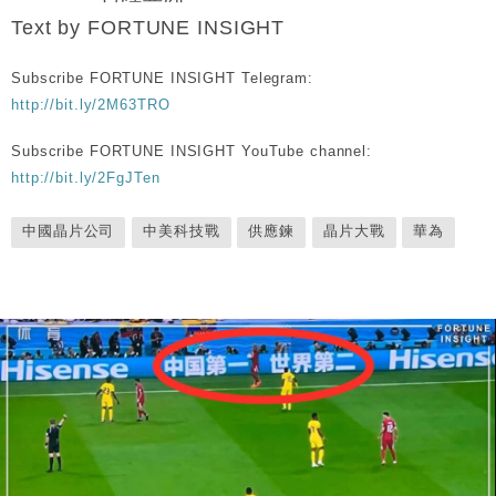
Text by FORTUNE INSIGHT
Subscribe FORTUNE INSIGHT Telegram:
http://bit.ly/2M63TRO
Subscribe FORTUNE INSIGHT YouTube channel:
http://bit.ly/2FgJTen
中國晶片公司
中美科技戰
供應鍊
晶片大戰
華為