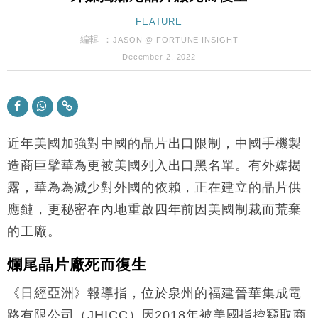
財經｜本港6月零售額連升14個月 珠寶鐘錶銷售升勢
17:40
最強
FEATURE
編輯 ：
JASON @ FORTUNE INSIGHT
財經｜滙控重啟最多10億美元回購 派息比率目標維持
16:33
50%
December 2, 2022
財經｜SA售股自救後再出手 斥4億美元押注未上市公
15:59
司
財經｜精星香港夥菜鳥拓全球智慧倉儲市場 加快海外
11:30
市場落地
近年美國加強對中國的晶片出口限制，中國手機製
地產｜大酒店中期轉賺2300萬元 斥21億翻新香港及
14:50
東京半島
造商巨擘華為更被美國列入出口黑名單。有外媒揭
國際｜特朗普赴洛杉磯高球場活動前 男子攜槍彈被捕
13:12
露，華為為減少對外國的依賴，正在建立的晶片供
應鏈，更秘密在內地重啟四年前因美國制裁而荒棄
財經｜香港7月PMI回落至51 企業擴張放慢兼縮減人
12:30
的工廠。
手
財經｜黑石傳再籌逾360億美元 支援Anthropic租用
11:40
爛尾晶片廠死而復生
Google晶片
財經｜美商務部擬擴大金屬關稅範圍 14類產品或加徵
10:57
《日經亞洲》報導指，位於泉州的福建晉華集成電
25%
路有限公司（JHICC）因2018年被美國指控竊取商