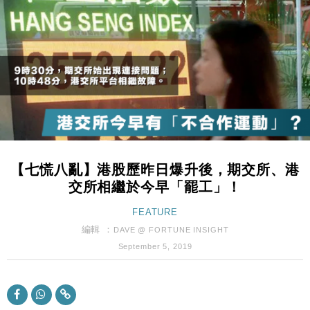
財經｜日經失守6.5萬點後回穩 全周仍升近2%
16:05
財經｜恒隆10月換帥 玩具「反」斗城亞洲CEO蔡德
15:47
粦接任
財經｜韓股反覆波動收跌 連挫7周創逾3年最長跌勢
15:11
財經｜內地7月美元計價出口增近24%勝預期 貿易順
13:44
差達1125億美元
財經｜日本春季三度入市撐日圓 4月單日斥6.28萬億
12:44
日圓干預創新高
【七慌八亂】港股歷昨日爆升後，期交所、港
國際｜特朗普料美伊戰事快結束 承認部分彈藥庫存緊
11:12
交所相繼於今早「罷工」！
張
財經｜SA售股自救後再出手 斥4億美元押注未上市公
FEATURE
15:59
司
編輯 ：
DAVE @ FORTUNE INSIGHT
財經｜華僑銀行上半年淨利創新高 中期息增15%至
18:31
September 5, 2019
47仙
財經｜滙豐上調香港今年GDP預測至4.5% 看好貿易
17:33
及消費表現