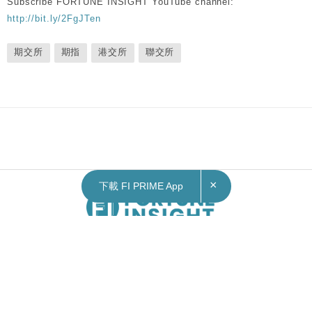
Subscribe FORTUNE INSIGHT YouTube channel:
http://bit.ly/2FgJTen
期交所
期指
港交所
聯交所
×
下載 FI PRIME App