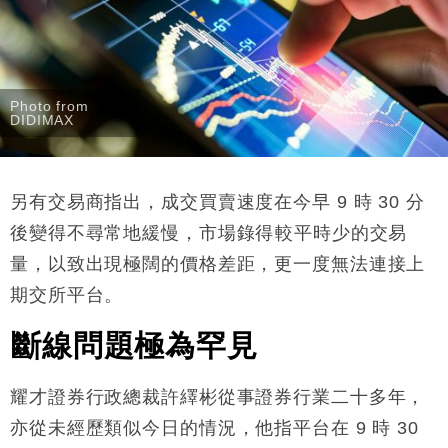
Photo from
DIDIMAX
另有交易商指出，成交買賣速度在今早 9 時 30 分
後變得不尋常地緩慢，市場錄得較平時少的交易
量，以致出現極闊的價格差距，更一度無法連接上
期交所平台。
斷線問題極為罕見
耀才證券行政總裁許繹彬從事證券行業二十多年，
亦從未經歷類似今日的情況，他指平台在 9 時 30