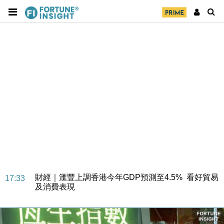
財經｜華僑銀行上半年淨利創新高 中期息增15%至
18:31
47仙
財經｜滙豐上調香港今年GDP預測至4.5% 看好貿易
17:33
及消費表現
本地｜假冒內地執法人員要求交「保證金」 43歲女子
16:47
損失近6900萬元