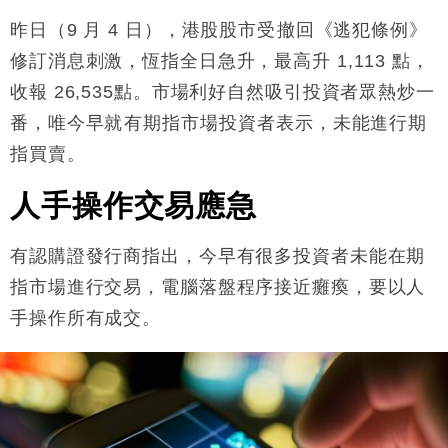
本地｜假冒內地執法人員要求交「保證金」 43歲女子
16:47
損失近6900萬元
昨日（9 月 4 日），港股股市受撤回《逃犯條例》
財經｜日經失守6.5萬點後回穩 全周仍升近2%
修訂消息刺激，恆指全日急升，最高升 1,113 點，
16:05
收報 26,535點。市場利好自然吸引投資者眾熱炒一
財經｜恒隆10月換帥 玩具「反」斗城亞洲CEO蔡德
15:47
番，唯今早就有期指市場投資者表示，未能進行期
粦接任
指買賣。
財經｜韓股反覆波動收跌 連挫7周創逾3年最長跌勢
15:11
人手操作交易應急
財經｜內地7月美元計價出口增近24%勝預期 貿易順
13:44
差達1125億美元
有認購證發行商指出，今早有很多投資者未能在期
財經｜日本春季三度入市撐日圓 4月單日斥6.28萬億
12:44
日圓干預創新高
指市場進行交易，電腦落盤程序接近癱瘓，要以人
國際｜特朗普料美伊戰事快結束 承認部分彈藥庫存緊
11:12
手操作所有成交。
張
財經｜SA售股自救後再出手 斥4億美元押注未上市公
15:59
司