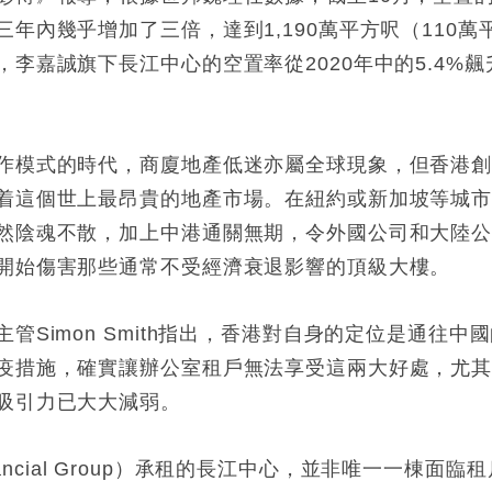
年內幾乎增加了三倍，達到1,190萬平方呎（110萬
李嘉誠旗下長江中心的空置率從2020年中的5.4%飆
作模式的時代，商廈地產低迷亦屬全球現象，但香港
着這個世上最昂貴的地產市場。在紐約或新加坡等城
然陰魂不散，加上中港通關無期，令外國公司和大陸
開始傷害那些通常不受經濟衰退影響的頂級大樓。
Simon Smith指出，香港對自身的定位是通往中
疫措施，確實讓辦公室租戶無法享受這兩大好處，尤
吸引力已大大減弱。
inancial Group）承租的長江中心，並非唯一一棟面臨