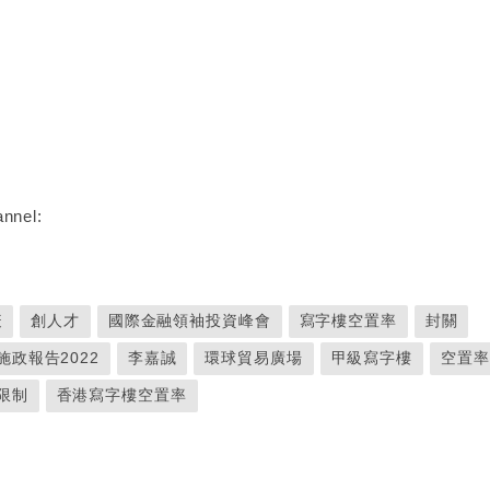
nnel:
疫
創人才
國際金融領袖投資峰會
寫字樓空置率
封關
施政報告2022
李嘉誠
環球貿易廣場
甲級寫字樓
空置率
限制
香港寫字樓空置率