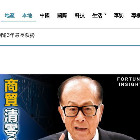
地產
本地
中國
國際
科技
生活
專訪
專
城亞洲CEO蔡德粦接任
創逾3年最長跌勢
%勝預期 貿易順差達1125億美元
單日斥6.28萬億日圓干預創新高
認部分彈藥庫存緊張
億美元押注未上市公司
儲市場 加快海外市場落地
斥21億翻新香港及東京半島
 男子攜槍彈被捕
業擴張放慢兼縮減人手
城亞洲CEO蔡德粦接任
創逾3年最長跌勢
%勝預期 貿易順差達1125億美元
單日斥6.28萬億日圓干預創新高
認部分彈藥庫存緊張