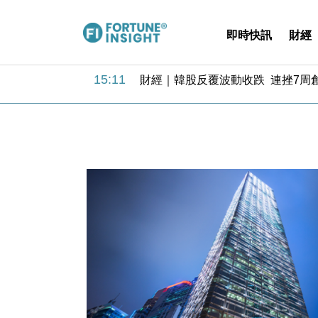
即時快訊
財經
15:47
財經｜恒隆10月換帥 玩具「反」斗
15:11
財經｜韓股反覆波動收跌 連挫7周
13:44
財經｜內地7月美元計價出口增近24
12:44
財經｜日本春季三度入市撐日圓 4月
11:12
國際｜特朗普料美伊戰事快結束 承
15:59
財經｜SA售股自救後再出手 斥4
11:30
財經｜精星香港夥菜鳥拓全球智慧倉
14:50
地產｜大酒店中期轉賺2300萬元 
13:12
國際｜特朗普赴洛杉磯高球場活動前
12:30
財經｜香港7月PMI回落至51 企
15:47
財經｜恒隆10月換帥 玩具「反」斗
15:11
財經｜韓股反覆波動收跌 連挫7周
13:44
財經｜內地7月美元計價出口增近24
12:44
財經｜日本春季三度入市撐日圓 4月
11:12
國際｜特朗普料美伊戰事快結束 承