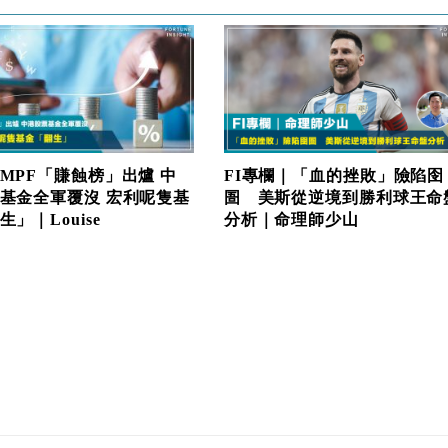
MPF「賺蝕榜」出爐 中
FI專欄｜「血的挫敗」險陷囹
基金全軍覆沒 宏利呢隻基
圄 美斯從逆境到勝利球王命
」｜Louise
分析｜命理師少山