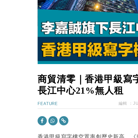
15:59
財經｜SA售股自救後再出手 斥4
11:30
財經｜精星香港夥菜鳥拓全球智慧倉
14:50
地產｜大酒店中期轉賺2300萬元 
13:12
國際｜特朗普赴洛杉磯高球場活動前
12:30
財經｜香港7月PMI回落至51 企
商貿清零｜香港甲級寫
長江中心21%無人租
編輯 ：
J
FEATURE
香港甲級寫字樓空置率創歷史新高。《