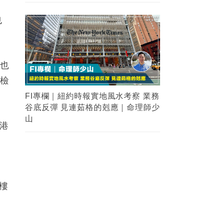
近
也
，也
的檢
FI專欄｜紐約時報實地風水考察 業務
谷底反彈 見連茹格的剋應｜命理師少
山
香港
。
字樓