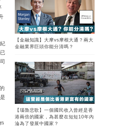
平
升
【金融知識】大摩vs摩根大通？兩大
創紀
金融業界巨頭你能分清嗎？
市已
公司
國的
其是
【瑙魯悲歌】一個國民收入曾經是香
港兩倍的國家，為甚麼在短短10年內
租戶
淪為了發展中國家？