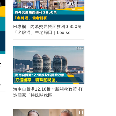
FI專欄｜內幕交易帳面獲利＄850萬
「名牌潘」告老歸田｜Louise
下
2
海南自貿港12.18推全新關稅政策 打
造國家「特殊關稅區」
的