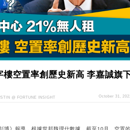
億美元押注未上市公司
儲市場 加快海外市場落地
斥21億翻新香港及東京半島
 男子攜槍彈被捕
業擴張放慢兼縮減人手
字樓空置率創歷史新高 李嘉誠旗
October 31, 202
USTIN @ FORTUNE INSIGHT
彭博》報導，根據世邦魏理仕數據，截至10月，空置