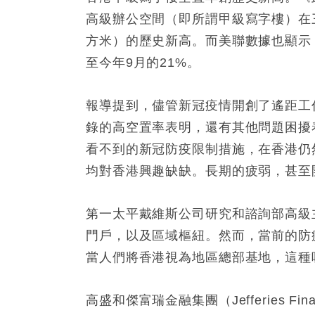
高級辦公空間（即所謂甲級寫字樓）在三
方米）的歷史新高。而美聯數據也顯示，
至今年9月的21%。
報導提到，儘管新冠疫情開創了遙距工
錄的高空置率表明，還有其他問題困擾
看不到的新冠防疫限制措施，在香港仍
均對香港興趣缺缺。長期的疲弱，甚至
第一太平戴維斯公司研究和諮詢部高級主管
門戶，以及區域樞紐。然而，當前的防
當人們將香港視為地區總部基地，這種
高盛和傑富瑞金融集團（Jefferies F