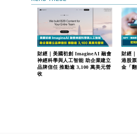
財經｜美國初創 ImagineAI 融會
財經｜
神經科學與人工智能 助企業建立
港股票
品牌信任 推動逾 3,100 萬美元營
金「翻生
收