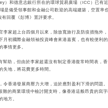
anley）和德意志銀行所在的環球貿易廣場（ICC）已有
環廣場是備受領事館和金融公司歡迎的高端建築，空置率
基沒有回覆《彭博》置評要求。
官李家超上台四個月以來，除放寬旅行及防疫措拖外
下月初國際金融領袖投資峰會來港嘉賓，也有較便利
的事情更多。
做法確有幫助，但由於李家超還沒有制定香港復常時間表，
的失地，將花費更多時間。
，令香港發展商壓力大增，迫於應對盈利下滑的問題
在日益艱難的商業環境中檢討開支時，像香港這般昂貴的寫
的地方。