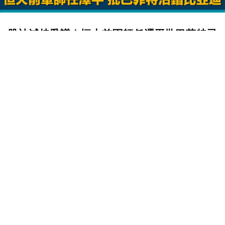
股神減持爭議｜恒大前軍師任澤平批巴菲特已
屆92歲精力不濟 沽錯比亞迪
BUSINESS
編輯 ：
JUSTIN @ FORTUNE INSIGHT
September 7, 2022
「股神」巴菲特在2008年9月以每股8元，買入2.25
億股比亞迪（01211）股份，作價僅18億元。到了
14年後的2022年，終於部署沽貨。巴菲特旗下投資
旗艦巴郡（美：BRK）在7月已開始傳出減持比亞
迪，踏入8月底更連日披露猛沽比亞迪。8月24日，