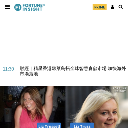
財經｜SA售股自救後再出手 斥4億美元押注未上市公
15:59
司
財經｜精星香港夥菜鳥拓全球智慧倉儲市場 加快海外
11:30
市場落地
地產｜大酒店中期轉賺2300萬元 斥21億翻新香港及
14:50
東京半島
國際｜特朗普赴洛杉磯高球場活動前 男子攜槍彈被捕
13:12
財經｜香港7月PMI回落至51 企業擴張放慢兼縮減人
12:30
手
財經｜黑石傳再籌逾360億美元 支援Anthropic租用
11:40