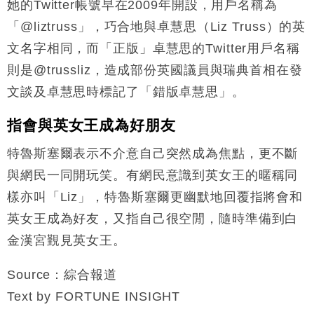
她的Twitter帳號早在2009年開設，用戶名稱為
「@liztruss」，巧合地與卓慧思（Liz Truss）的英
文名字相同，而「正版」卓慧思的Twitter用戶名稱
則是@trussliz，造成部份英國議員與瑞典首相在發
文談及卓慧思時標記了「錯版卓慧思」。
指會與英女王成為好朋友
特魯斯塞爾表示不介意自己突然成為焦點，更不斷
與網民一同開玩笑。有網民意識到英女王的暱稱同
樣亦叫「Liz」，特魯斯塞爾更幽默地回覆指將會和
英女王成為好友，又指自己很空閒，隨時準備到白
金漢宮覲見英女王。
Source：綜合報道
Text by FORTUNE INSIGHT