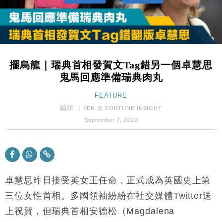
Google晶片
財經｜美商務部擬擴大金屬關稅範圍 14類產品或加徵
10:57
25%
本地｜新世界K11 9月升級會員制度 增鉑金卡級別鎖
18:15
定高消費客群
擺烏龍｜瑞典首相發賀文Tag錯另一個卓慧思
財經｜本港6月零售額連升14個月 珠寶鐘錶銷售升勢
17:40
鬼馬回應準備瑞典肉丸
最強
財經｜滙控重啟最多10億美元回購 派息比率目標維持
FEATURE
16:33
50%
編輯 ：
KEN @ FORTUNE INSIGHT
財經｜SA售股自救後再出手 斥4億美元押注未上市公
15:59
September 7, 2022
司
財經｜精星香港夥菜鳥拓全球智慧倉儲市場 加快海外
11:30
市場落地
地產｜大酒店中期轉賺2300萬元 斥21億翻新香港及
14:50
東京半島
卓慧思昨日接受英女王任命，正式成為英國史上第
國際｜特朗普赴洛杉磯高球場活動前 男子攜槍彈被捕
三位女性首相。多國領袖紛紛在社交媒體Twitter送
13:12
上祝賀，但瑞典首相安德松（Magdalena
財經｜香港7月PMI回落至51 企業擴張放慢兼縮減人
12:30