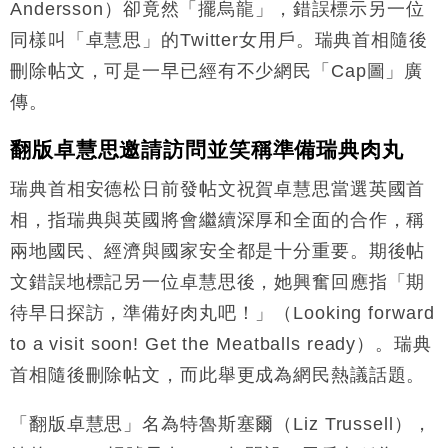
Andersson）卻竟然「擺烏龍」，錯誤標示另一位
手
同樣叫「卓慧思」的Twitter女用戶。瑞典首相隨後
財經｜黑石傳再籌逾360億美元 支援Anthropic租用
11:40
Google晶片
刪除帖文，可是一早已經有不少網民「Cap圖」廣
財經｜美商務部擬擴大金屬關稅範圍 14類產品或加徵
10:57
傳。
25%
本地｜新世界K11 9月升級會員制度 增鉑金卡級別鎖
18:15
翻版卓慧思邀請訪問並笑稱準備瑞典肉丸
定高消費客群
瑞典首相安德松日前發帖文祝賀卓慧思當選英國首
財經｜本港6月零售額連升14個月 珠寶鐘錶銷售升勢
17:40
最強
相，指瑞典與英國將會繼續深厚和全面的合作，稱
財經｜滙控重啟最多10億美元回購 派息比率目標維持
16:33
兩地國民、經濟與國家安全都是十分重要。期後帖
50%
文錯誤地標記另一位卓慧思後，她興奮回應指「期
待早日探訪，準備好肉丸吧！」（Looking forward
to a visit soon! Get the Meatballs ready）。瑞典
首相隨後刪除帖文，而此舉更成為網民熱議話題。
「翻版卓慧思」名為特魯斯塞爾（Liz Trussell），