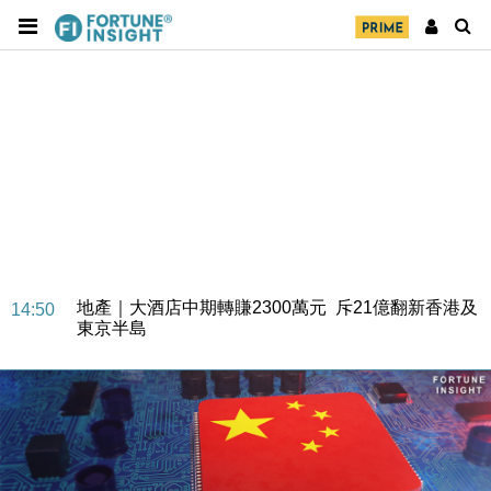
財經｜SA售股自救後再出手 斥4億美元押注未上市公
15:59
司
財經｜精星香港夥菜鳥拓全球智慧倉儲市場 加快海外
11:30
市場落地
地產｜大酒店中期轉賺2300萬元 斥21億翻新香港及
14:50
東京半島
國際｜特朗普赴洛杉磯高球場活動前 男子攜槍彈被捕
13:12
財經｜香港7月PMI回落至51 企業擴張放慢兼縮減人
12:30
手
財經｜黑石傳再籌逾360億美元 支援Anthropic租用
11:40
Google晶片