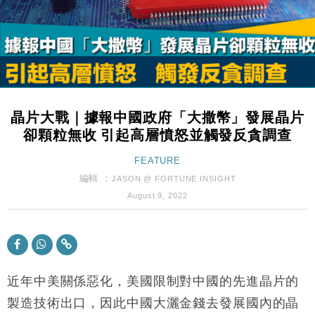
財經｜美商務部擬擴大金屬關稅範圍 14類產品或加徵
10:57
25%
本地｜新世界K11 9月升級會員制度 增鉑金卡級別鎖
18:15
定高消費客群
財經｜本港6月零售額連升14個月 珠寶鐘錶銷售升勢
17:40
最強
晶片大戰｜據報中國政府「大撒幣」發展晶片
財經｜滙控重啟最多10億美元回購 派息比率目標維持
16:33
卻顆粒無收 引起高層憤怒並觸發反貪調查
50%
財經｜SA售股自救後再出手 斥4億美元押注未上市公
FEATURE
15:59
司
編輯 ：
JASON @ FORTUNE INSIGHT
財經｜精星香港夥菜鳥拓全球智慧倉儲市場 加快海外
11:30
August 9, 2022
市場落地
地產｜大酒店中期轉賺2300萬元 斥21億翻新香港及
14:50
東京半島
國際｜特朗普赴洛杉磯高球場活動前 男子攜槍彈被捕
13:12
近年中美關係惡化，美國限制對中國的先進晶片的
財經｜香港7月PMI回落至51 企業擴張放慢兼縮減人
製造技術出口，因此中國大灑金錢去發展國內的晶
12:30
手