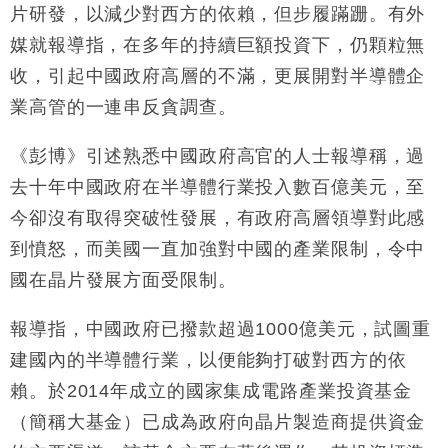
片研發，以減少對西方的依賴，但步履蹣跚。有外
財經｜黑石傳再籌逾360億美元 支援Anthropic租用
11:40
媒就報導指，在多年的持續巨額投資下，仍顆粒無
Google晶片
收，引起中國政府高層的不滿，更展開對半導體企
財經｜美商務部擬擴大金屬關稅範圍 14類產品或加徵
10:57
25%
業高管的一連串反貪調查。
本地｜新世界K11 9月升級會員制度 增鉑金卡級別鎖
18:15
定高消費客群
《彭博》引述熟悉中國政府高官的人士報導稱，過
財經｜本港6月零售額連升14個月 珠寶鐘錶銷售升勢
17:40
去十年中國政府在半導體行業投入數百億美元，至
最強
今卻沒有取得突破性發展，有政府高層領導對此感
財經｜滙控重啟最多10億美元回購 派息比率目標維持
16:33
到憤怒，而美國一直加強對中國的產業限制，令中
50%
國在晶片發展方面受限制。
報導指，中國政府已撥款超過1000億美元，試圖重
建國內的半導體行業，以便能夠打破對西方的依
賴。於2014年成立的國家集成電路產業投資基金
（簡稱大基金）已成為政府向晶片製造商提供資金