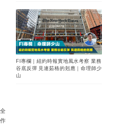
FI專欄｜紐約時報實地風水考察 業務
谷底反彈 見連茹格的剋應｜命理師少
山
，全
工作