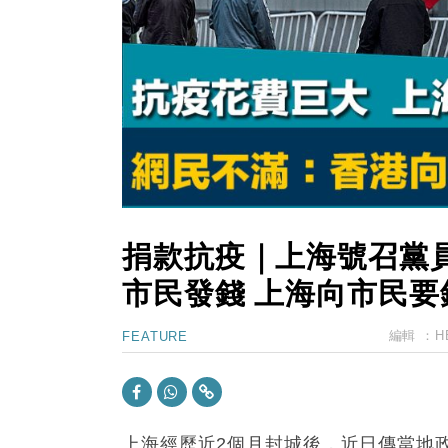
11:12
國際｜特朗普料美伊戰事快結束 承
15:59
財經｜SA售股自救後再出手 斥4
11:30
財經｜精星香港夥菜鳥拓全球智慧倉
14:50
地產｜大酒店中期轉賺2300萬元 
13:12
國際｜特朗普赴洛杉磯高球場活動前
捐款抗疫｜上海號召黨
市民發錢 上海向市民要
編輯 ：
H
FEATURE
上海經歷近2個月封城後，近日傳當地