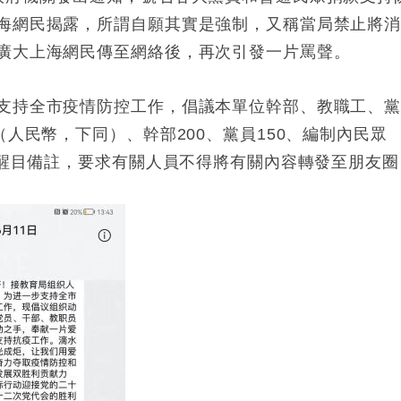
海網民揭露，所謂自願其實是強制，又稱當局禁止將
廣大上海網民傳至網絡後，再次引發一片罵聲。
支持全市疫情防控工作，倡議本單位幹部、教職工、
（人民幣，下同）、幹部200、黨員150、編制內民眾
有醒目備註，要求有關人員不得將有關內容轉發至朋友圈