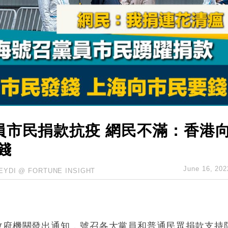
認部分彈藥庫存緊張
億美元押注未上市公司
儲市場 加快海外市場落地
斥21億翻新香港及東京半島
 男子攜槍彈被捕
員市民捐款抗疫 網民不滿：香港
錢
June 16, 202
EYDI @ FORTUNE INSIGHT
政府機關發出通知，號召各大黨員和普通民眾捐款支持