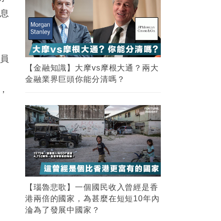
消息
黨員
【金融知識】大摩vs摩根大通？兩大
金融業界巨頭你能分清嗎？
，
【瑙魯悲歌】一個國民收入曾經是香
港兩倍的國家，為甚麼在短短10年內
淪為了發展中國家？