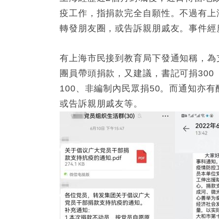
疫工作，指捐款完全自願性。不過有上
轉發朋友圈，或告訴親朋戚友。事件經
有上海市民接到教育局下發通知稱，為
團員帶頭捐款，又建議，書記可捐300
100、非編制內民眾捐50。而通知亦
或告訴親朋戚友等。