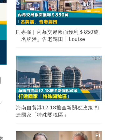
FI專欄｜內幕交易帳面獲利＄850萬
「名牌潘」告老歸田｜Louise
向
2
海南自貿港12.18推全新關稅政策 打
造國家「特殊關稅區」
防