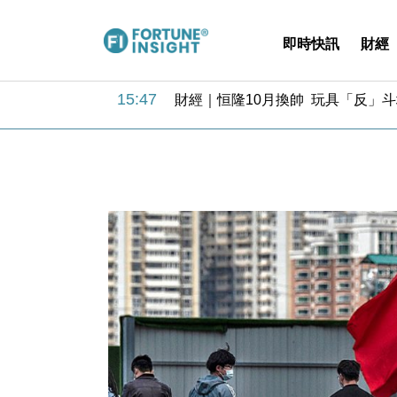
即時快訊
財經
16:05
財經｜日經失守6.5萬點後回穩 全
15:47
財經｜恒隆10月換帥 玩具「反」斗
15:11
財經｜韓股反覆波動收跌 連挫7周
13:44
財經｜內地7月美元計價出口增近24
12:44
財經｜日本春季三度入市撐日圓 4月
11:12
國際｜特朗普料美伊戰事快結束 承
15:59
財經｜SA售股自救後再出手 斥4
11:30
財經｜精星香港夥菜鳥拓全球智慧倉
14:50
地產｜大酒店中期轉賺2300萬元 
13:12
國際｜特朗普赴洛杉磯高球場活動前
16:05
財經｜日經失守6.5萬點後回穩 全
15:47
財經｜恒隆10月換帥 玩具「反」斗
15:11
財經｜韓股反覆波動收跌 連挫7周
13:44
財經｜內地7月美元計價出口增近24
12:44
財經｜日本春季三度入市撐日圓 4月