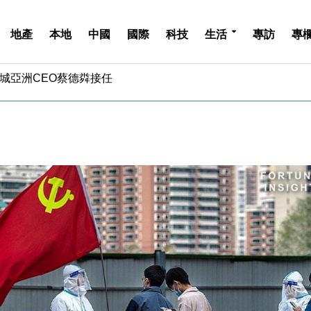
地產
本地
中國
國際
科技
生活
專訪
專
周仍升近2%
城亞洲CEO蔡德粦接任
創逾3年最長跌勢
%勝預期 貿易順差達1125億美元
單日斥6.28萬億日圓干預創新高
認部分彈藥庫存緊張
億美元押注未上市公司
儲市場 加快海外市場落地
斥21億翻新香港及東京半島
 男子攜槍彈被捕
周仍升近2%
城亞洲CEO蔡德粦接任
創逾3年最長跌勢
%勝預期 貿易順差達1125億美元
單日斥6.28萬億日圓干預創新高