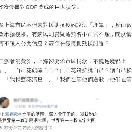
經濟停擺對GDP造成的巨大損失。
多上海市民不但未對援助抗疫的說法「埋單」，反而
眾承擔後果。有網民則質疑通知名不正言不順，問疫
何不讓人公開信息？甚至在微博刪熱搜討論？
正派發消費券，上海卻要求市民捐款，不愧是魔都上
」、「自己花錢關自己？自己花錢折騰自己？讓自己
、「我捐蓮花清瘟」、「我們在等他們道歉，他們在