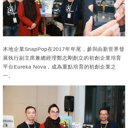
本地企業
SnapPop
在
2017
年年尾，參與由新世界發
展執行副主席兼總經理鄭志剛創立的初創企業培育
平台
Eureka Nova
，成為重點培育的初創企業之
一。