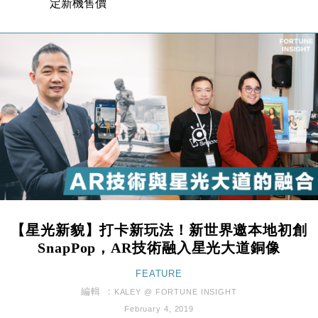
定新機售價
本地｜香港迪拜下月10日合辦氣候金融會議
15:38
財經｜大摩削老鋪黃金目標價至505元 惟維持「增
14:49
持」評級
本地｜華嫂冰室太子店涉提供失實資料 遭禁申請輸入
13:49
勞工一年
中國｜強颱風「白海豚」殘渦北上 上海取消逾900班
12:11
機
財經｜華僑銀行上半年淨利創新高 中期息增15%至
18:31
47仙
財經｜滙豐上調香港今年GDP預測至4.5% 看好貿易
17:33
及消費表現
【星光新貌】打卡新玩法！新世界邀本地初創
本地｜假冒內地執法人員要求交「保證金」 43歲女子
16:47
SnapPop，AR技術融入星光大道銅像
損失近6900萬元
財經｜日經失守6.5萬點後回穩 全周仍升近2%
FEATURE
16:05
編輯 ：
KALEY @ FORTUNE INSIGHT
經濟｜大摩看淡內房今年表現 削新開工及銷售預測
17:38
February 4, 2019