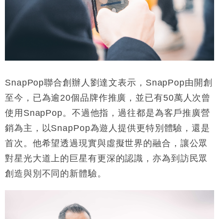
SnapPop
聯合創辦人劉達文表示，
SnapPop
由開創
至今，已為逾
20
個品牌作推廣，並已有
50
萬人次曾
使用
SnapPop
。不過他指，過往都是為客戶推廣營
銷為主，以
SnapPop
為遊人提供更特別體驗，還是
首次。他希望透過現實與虛擬世界的融合，讓公眾
對星光大道上的巨星有更深的認識，亦為到訪民眾
創造與別不同的新體驗。