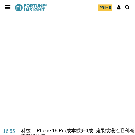
經濟｜大摩看淡內房今年表現 削新開工及銷售預測
17:38
科技｜iPhone 18 Pro成本或升4成 蘋果或犧牲毛利穩
16:55