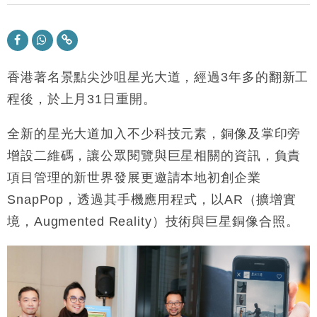
科技｜iPhone 18 Pro成本或升4成 蘋果或犧牲毛利穩
16:55
定新機售價
本地｜香港迪拜下月10日合辦氣候金融會議
15:38
香港著名景點尖沙咀星光大道，經過
3
年多的翻新工
財經｜大摩削老鋪黃金目標價至505元 惟維持「增
程後，於上月
31
日重開。
14:49
持」評級
本地｜華嫂冰室太子店涉提供失實資料 遭禁申請輸入
全新的星光大道加入不少科技元素，銅像及掌印旁
13:49
勞工一年
增設二維碼，讓公眾閱覽與巨星相關的資訊，負責
中國｜強颱風「白海豚」殘渦北上 上海取消逾900班
12:11
項目管理的新世界發展更邀請本地初創企業
機
SnapPop
，透過其手機應用程式，以
AR
（擴增實
財經｜華僑銀行上半年淨利創新高 中期息增15%至
18:31
47仙
境，
Augmented Reality
）技術與巨星銅像合照。
財經｜滙豐上調香港今年GDP預測至4.5% 看好貿易
17:33
及消費表現
本地｜假冒內地執法人員要求交「保證金」 43歲女子
16:47
損失近6900萬元
財經｜日經失守6.5萬點後回穩 全周仍升近2%
16:05