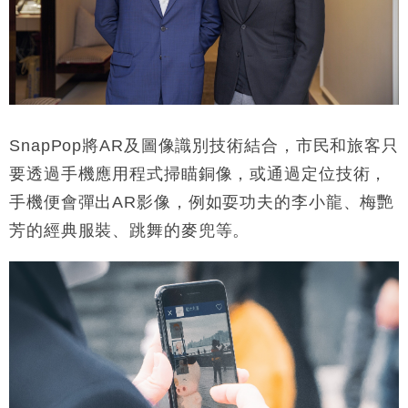
SnapPop
將
AR
及圖像識別技術結合，市民和旅客只
要透過手機應用程式掃瞄銅像，或通過定位技術，
手機便會彈出
AR
影像，例如耍功夫的李小龍、梅艷
芳的經典服裝、跳舞的麥兜等。