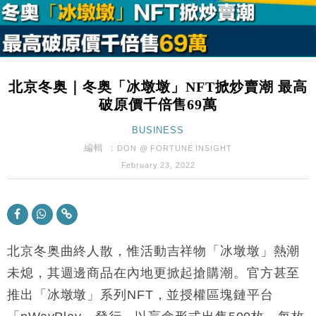
粦接任
財經｜韓股反覆波動收跌 連挫7周創逾3年最長跌勢
15:11
財經｜內地7月美元計價出口增近24%勝預期 貿易順
13:44
差達1125億美元
北京冬奥｜冬奥「冰墩墩」NFT掀炒賣潮 最高
財經｜日本春季三度入市撐日圓 4月單日斥6.28萬億
12:44
破原價千倍售69萬
日圓干預創新高
國際｜特朗普料美伊戰事快結束 承認部分彈藥庫存緊
BUSINESS
11:12
張
編輯 ：
DON @ FORTUNE INSIGHT
財經｜SA售股自救後再出手 斥4億美元押注未上市公
15:59
February 23, 2022
司
財經｜華僑銀行上半年淨利創新高 中期息增15%至
18:31
47仙
財經｜滙豐上調香港今年GDP預測至4.5% 看好貿易
17:33
及消費表現
北京冬奥曲終人散，惟活動吉祥物「冰墩墩」熱潮
本地｜假冒內地執法人員要求交「保證金」 43歲女子
未熄，其週邊商品在內地更掀起搶購潮。官方甚至
16:47
損失近6900萬元
推出「冰墩墩」系列
NFT
，並授權區塊鏈平台
財經｜日經失守6.5萬點後回穩 全周仍升近2%
16:05