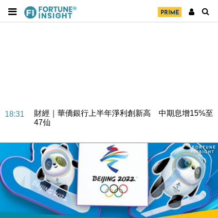
財經｜華僑銀行上半年淨利創新高 中期息增15%至
18:31
47仙
財經｜滙豐上調香港今年GDP預測至4.5% 看好貿易
17:33
及消費表現
本地｜假冒內地執法人員要求交「保證金」 43歲女子
16:47
損失近6900萬元
財經｜日經失守6.5萬點後回穩 全周仍升近2%
16:05
財經｜恒隆10月換帥 玩具「反」斗城亞洲CEO蔡德
15:47