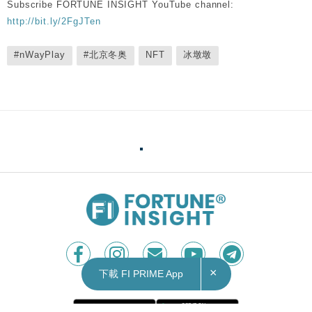
Subscribe FORTUNE INSIGHT YouTube channel:
http://bit.ly/2FgJTen
#nWayPlay
#北京冬奥
NFT
冰墩墩
×
下載 FI PRIME App