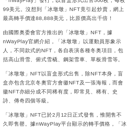
「
nWayPlay
」發行，以盲盒形式出售
500
枚，每枚
99
美元。沒想到「冰墩墩」
NFT
竟引起炒賣，網上
財經｜恒隆10月換帥 玩具「反」斗城亞洲CEO蔡德
15:47
粦接任
最高轉手價達
88
,
888
美元，比原價高出千倍！
財經｜韓股反覆波動收跌 連挫7周創逾3年最長跌勢
15:11
由國際奥委會官方推出的「冰墩墩」
NFT
，據
財經｜內地7月美元計價出口增近24%勝預期 貿易順
13:44
nWayPlay
官網介紹，「冰墩墩」以運動員形象示
差達1125億美元
人，不同款式的
NFT
，各自表演各種冬奥項目，包
財經｜日本春季三度入市撐日圓 4月單日斥6.28萬億
12:44
括高山滑雪、俯式雪橇、鋼架雪車、單板滑雪等。
日圓干預創新高
國際｜特朗普料美伊戰事快結束 承認部分彈藥庫存緊
11:12
「冰墩墩」
NFT
以盲盒形式出售，除
NFT
本身，盲
張
盒亦包含北京冬奧官方會徽
NFT
及一張海報，而會
財經｜SA售股自救後再出手 斥4億美元押注未上市公
15:59
司
徽
NFT
亦細分成不同稀有度，即常見、稀有、史
詩、傳奇四個等級。
「冰墩墩」
NFT
已於
2
月
12
日正式發售，惟開售不
久即售罄。據
nWayPlay
平台顯示的轉手價格，「冰