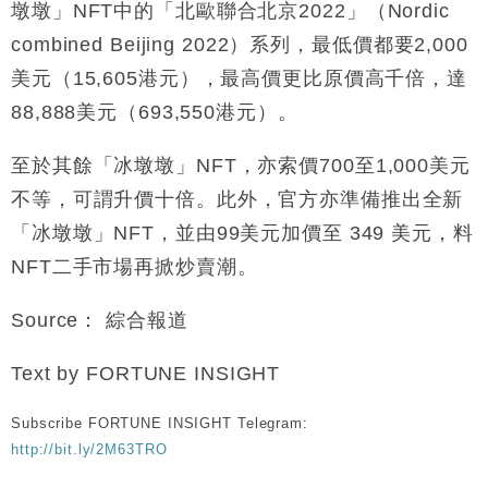
墩墩」
NFT
中的「北歐聯合北京
2022
」（
Nordic
combined Beijing 2022
）系列，最低價都要
2
,
000
美元（
15
,
605
港元），最高價更比原價高千倍，達
88
,
888
美元（
693
,
550
港元）。
至於其餘「冰墩墩」
NFT
，亦索價
700
至
1
,
000
美元
不等，可謂升價十倍。此外，官方亦準備推出全新
「冰墩墩」
NFT
，並由
99
美元加價至
349
美元，料
NFT
二手市場再掀炒賣潮。
Source
：
綜合報道
Text by FORTUNE INSIGHT
Subscribe FORTUNE INSIGHT Telegram:
http://bit.ly/2M63TRO