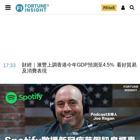
財經｜華僑銀行上半年淨利創新高 中期息增15%至
18:31
47仙
財經｜滙豐上調香港今年GDP預測至4.5% 看好貿易
17:33
及消費表現
本地｜假冒內地執法人員要求交「保證金」 43歲女子
16:47
損失近6900萬元
財經｜日經失守6.5萬點後回穩 全周仍升近2%
16:05
財經｜恒隆10月換帥 玩具「反」斗城亞洲CEO蔡德
15:47
粦接任
財經｜韓股反覆波動收跌 連挫7周創逾3年最長跌勢
15:11