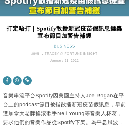
財經｜內地7月美元計價出口增近24%勝預期 貿易順
13:44
差達1125億美元
財經｜日本春季三度入市撐日圓 4月單日斥6.28萬億
12:44
日圓干預創新高
打定唔打｜Spotify散播新冠疫苗假訊息捱轟
國際｜特朗普料美伊戰事快結束 承認部分彈藥庫存緊
11:12
宣布節目加警告補鑊
張
財經｜SA售股自救後再出手 斥4億美元押注未上市公
BUSINESS
15:59
司
編輯 ：
TRACEY @ FORTUNE INSIGHT
財經｜華僑銀行上半年淨利創新高 中期息增15%至
18:31
January 31, 2022
47仙
財經｜滙豐上調香港今年GDP預測至4.5% 看好貿易
17:33
及消費表現
本地｜假冒內地執法人員要求交「保證金」 43歲女子
16:47
損失近6900萬元
音樂串流平台Spotify因美國主持人Joe Rogan在平
財經｜日經失守6.5萬點後回穩 全周仍升近2%
台上的podcast節目被指散播新冠疫苗假訊息，早前
16:05
遭加拿大老牌搖滾歌手Neil Young等音樂人杯葛，
財經｜恒隆10月換帥 玩具「反」斗城亞洲CEO蔡德
15:47
要求他們的音樂作品從Spotify下架。為平息風波，
粦接任