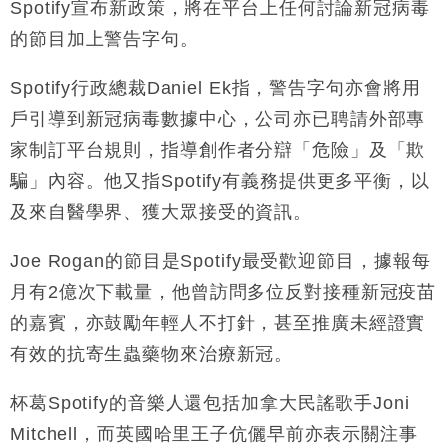
Spotify宣布新政策，將在平台上任何討論新冠病毒
財經｜韓股反覆波動收跌 連挫7周創逾3年最長跌勢
15:11
的節目加上警告字句。
財經｜內地7月美元計價出口增近24%勝預期 貿易順
13:44
差達1125億美元
Spotify行政總裁Daniel Ek指，警告字句亦會將用
財經｜日本春季三度入市撐日圓 4月單日斥6.28萬億
12:44
戶引導到新冠病毒數據中心，公司亦已聘請外部專
日圓干預創新高
家制訂平台規則，指導創作者分辯「危險」及「欺
國際｜特朗普料美伊戰事快結束 承認部分彈藥庫存緊
11:12
騙」內容。他又指Spotify有義務提供更多平衡，以
張
及來自醫學界、獲大眾接受的資訊。
財經｜SA售股自救後再出手 斥4億美元押注未上市公
15:59
司
Joe Rogan的節目是Spotify最受歡迎節目，據報每
月有2億次下載量，他曾訪問多位反對接種新冠疫苗
的嘉賓，亦鼓勵年輕人不打針，甚至推廣未經證實
有效的抗寄生蟲藥物來治療新冠。
杯葛Spotify的音樂人還包括加拿大民謠歌手Joni
Mitchell，而英國哈里王子伉儷早前亦表示關注事