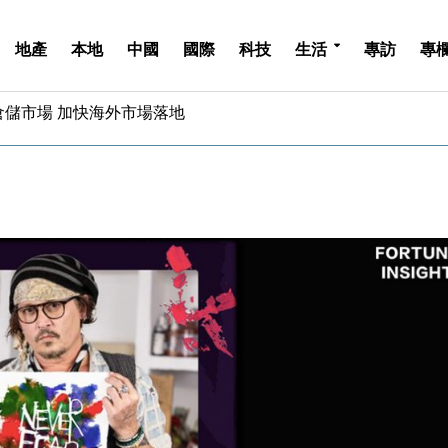
地產
本地
中國
國際
科技
生活
專訪
專
億美元押注未上市公司
儲市場 加快海外市場落地
斥21億翻新香港及東京半島
 男子攜槍彈被捕
業擴張放慢兼縮減人手
hropic租用Google晶片
14類產品或加徵25%
度 增鉑金卡級別鎖定高消費客群
 珠寶鐘錶銷售升勢最強
派息比率目標維持50%
億美元押注未上市公司
儲市場 加快海外市場落地
斥21億翻新香港及東京半島
 男子攜槍彈被捕
業擴張放慢兼縮減人手