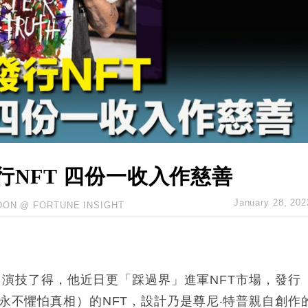
hropic租用Google晶片
14類產品或加徵25%
度 增鉑金卡級別鎖定高消費客群
 珠寶鐘錶銷售升勢最強
派息比率目標維持50%
行NFT 四份一收入作慈善
January 28, 202
DON @ FORTUNE INSIGHT
）演技了得，他近日更「踩過界」進軍
NFT
市場，發行
永不懼怕真相）的
NFT
，設計乃是尊尼‧特普親自創作