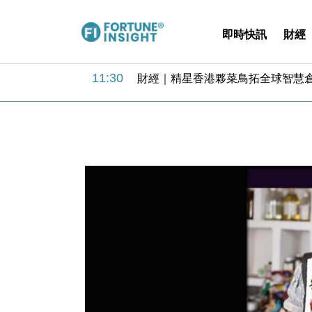
即時快訊
財經
15:59
財經｜SA售股自救後再出手 斥4
11:30
財經｜精星香港夥菜鳥拓全球智慧倉
14:50
地產｜大酒店中期轉賺2300萬元 
13:12
國際｜特朗普赴洛杉磯高球場活動前
12:30
財經｜香港7月PMI回落至51 企
11:40
財經｜黑石傳再籌逾360億美元 支援Ant
10:57
財經｜美商務部擬擴大金屬關稅範圍 
18:15
本地｜新世界K11 9月升級會員制
17:40
財經｜本港6月零售額連升14個月
16:33
財經｜滙控重啟最多10億美元回購 
15:59
財經｜SA售股自救後再出手 斥4
11:30
財經｜精星香港夥菜鳥拓全球智慧倉
14:50
地產｜大酒店中期轉賺2300萬元 
13:12
國際｜特朗普赴洛杉磯高球場活動前
12:30
財經｜香港7月PMI回落至51 企