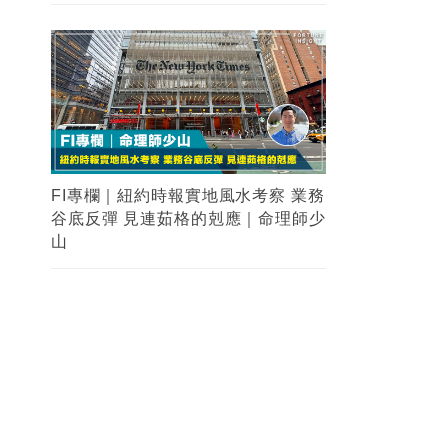
FI專欄｜紐約時報實地風水考察 業務
谷底反彈 見連茹格的剋應｜命理師少
山