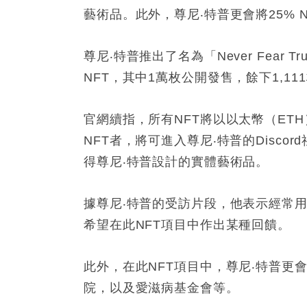
藝術品。此外，尊尼‧特普更會將
25% 
尊尼‧特普推出了名為「
Never Fear Tr
NFT
，其中
1
萬枚公開發售，餘下
1
,
111
官網續指，所有
NFT
將以以太幣（
ETH
NFT
者，將可進入尊尼‧特普的
Discord
得尊尼‧特普設計的實體藝術品。
據尊尼‧特普的受訪片段，他表示經常
希望在此
NFT
項目中作出某種回饋。
此外，在此
NFT
項目中，尊尼‧特普更
院，以及愛滋病基金會等。