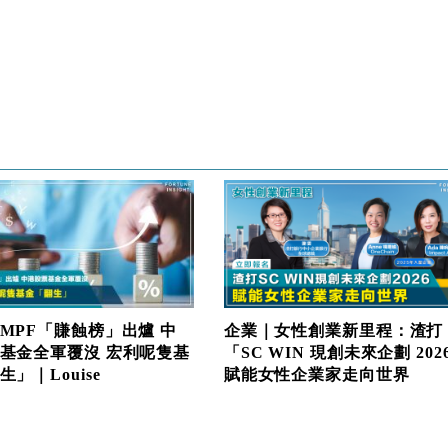
MPF「賺蝕榜」出爐 中
企業｜女性創業新里程：渣打
基金全軍覆沒 宏利呢隻基
「SC WIN 現創未來企劃 202
」｜Louise
賦能女性企業家走向世界