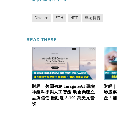
Discord
ETH
NFT
尊尼特普
READ THESE
財經｜美國初創 ImagineAI 融會
財經｜
神經科學與人工智能 助企業建立
港股票
品牌信任 推動逾 3,100 萬美元營
金「翻生
收