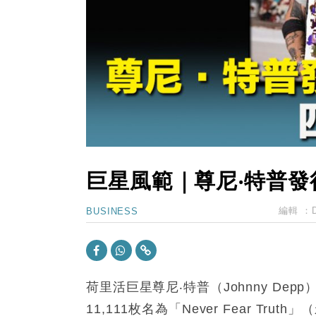
11:40
財經｜黑石傳再籌逾360億美元 支援Ant
10:57
財經｜美商務部擬擴大金屬關稅範圍 
18:15
本地｜新世界K11 9月升級會員制
17:40
財經｜本港6月零售額連升14個月
16:33
財經｜滙控重啟最多10億美元回購 
巨星風範｜尊尼‧特普發
編輯 ：
BUSINESS
荷里活巨星尊尼‧特普（
Johnny Depp
11
,
111
枚名為「
Never Fear Truth
」（