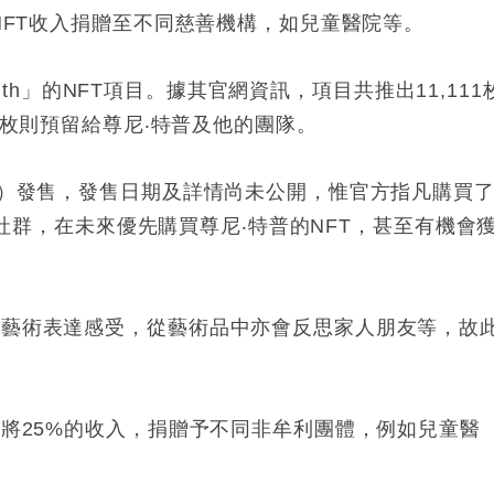
NFT
收入捐贈至不同慈善機構，如兒童醫院等。
uth
」的
NFT
項目。據其官網資訊，項目共推出
11
,
111
枚則預留給尊尼‧特普及他的團隊。
）發售，發售日期及詳情尚未公開，惟官方指凡購買
社群，在未來優先購買尊尼‧特普的
NFT
，甚至有機會
用藝術表達感受，從藝術品中亦會反思家人朋友等，故
會將
25%
的收入，捐贈予不同非牟利團體，例如兒童醫