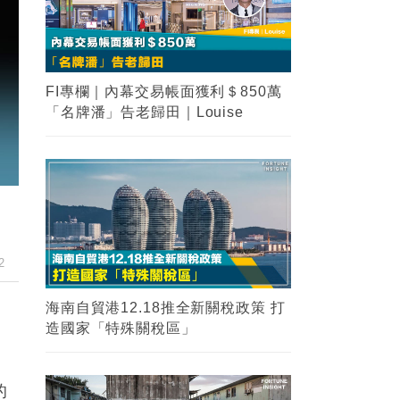
FI專欄｜內幕交易帳面獲利＄850萬
「名牌潘」告老歸田｜Louise
2
海南自貿港12.18推全新關稅政策 打
造國家「特殊關稅區」
的