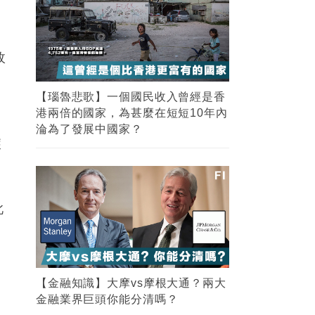
枚
【瑙魯悲歌】一個國民收入曾經是香
港兩倍的國家，為甚麼在短短10年內
了
淪為了發展中國家？
獲
此
【金融知識】大摩vs摩根大通？兩大
金融業界巨頭你能分清嗎？