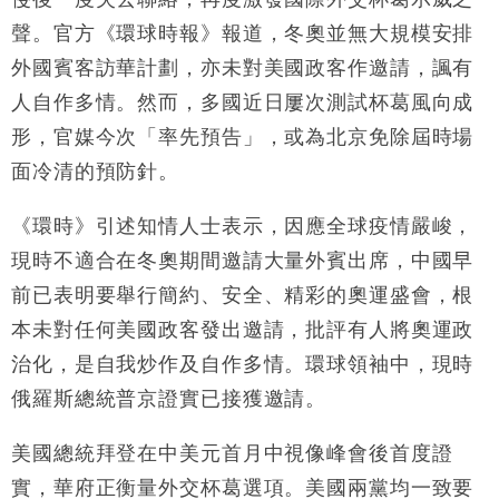
財經｜香港7月PMI回落至51 企業擴張放慢兼縮減人
12:30
聲。官方《環球時報》報道，冬奧並無大規模安排
手
外國賓客訪華計劃，亦未對美國政客作邀請，諷有
財經｜黑石傳再籌逾360億美元 支援Anthropic租用
11:40
Google晶片
人自作多情。然而，多國近日屢次測試杯葛風向成
財經｜美商務部擬擴大金屬關稅範圍 14類產品或加徵
10:57
形，官媒今次「率先預告」，或為北京免除屆時場
25%
面冷清的預防針。
本地｜新世界K11 9月升級會員制度 增鉑金卡級別鎖
18:15
定高消費客群
《環時》引述知情人士表示，因應全球疫情嚴峻，
財經｜本港6月零售額連升14個月 珠寶鐘錶銷售升勢
17:40
現時不適合在冬奧期間邀請大量外賓出席，中國早
最強
前已表明要舉行簡約、安全、精彩的奧運盛會，根
財經｜滙控重啟最多10億美元回購 派息比率目標維持
16:33
50%
本未對任何美國政客發出邀請，批評有人將奧運政
治化，是自我炒作及自作多情。環球領袖中，現時
俄羅斯總統普京證實已接獲邀請。
美國總統拜登在中美元首月中視像峰會後首度證
實，華府正衡量外交杯葛選項。美國兩黨均一致要