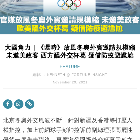
財經｜黑石傳再籌逾360億美元 支援Anthropic租用
11:40
Google晶片
財經｜美商務部擬擴大金屬關稅範圍 14類產品或加徵
10:57
25%
本地｜新世界K11 9月升級會員制度 增鉑金卡級別鎖
18:15
定高消費客群
大國角力｜《環時》放風冬奧外賓邀請規模縮
財經｜本港6月零售額連升14個月 珠寶鐘錶銷售升勢
17:40
未邀美政客 西方醞外交杯葛 疑借防疫避尷尬
最強
財經｜滙控重啟最多10億美元回購 派息比率目標維持
FEATURE
16:33
50%
編輯 ：
KENNETH @ FORTUNE INSIGHT
財經｜SA售股自救後再出手 斥4億美元押注未上市公
15:59
November 29, 2021
司
財經｜精星香港夥菜鳥拓全球智慧倉儲市場 加快海外
11:30
市場落地
地產｜大酒店中期轉賺2300萬元 斥21億翻新香港及
14:50
東京半島
北京冬奧外交風波不斷，針對新疆及香港等打壓人
國際｜特朗普赴洛杉磯高球場活動前 男子攜槍彈被捕
權指控，加上前網球手彭帥控訴前副總理張高麗性
13:12
侵後一度失去聯絡，再度激發國際外交杯葛示威之