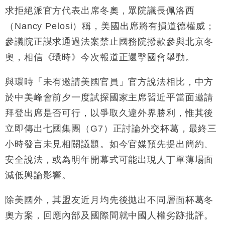
求拒絕派官方代表出席冬奧，眾院議長佩洛西
（Nancy Pelosi）稱，美國出席將有損道德權威；
參議院正謀求通過法案禁止國務院撥款參與北京冬
奧，相信《環時》今次報道正還擊國會舉動。
與環時「未有邀請美國官員」官方說法相比，中方
於中美峰會前夕一度試探國家主席習近平當面邀請
拜登出席是否可行，以爭取久違外界勝利，惟其後
立即傳出七國集團（G7）正討論外交杯葛，最終三
小時發言未見相關議題。如今官媒預先提出簡約、
安全說法，或為明年開幕式可能出現人丁單薄場面
減低輿論影響。
除美國外，其盟友近月均先後拋出不同層面杯葛冬
奧方案，回應內部及國際間就中國人權劣跡批評。