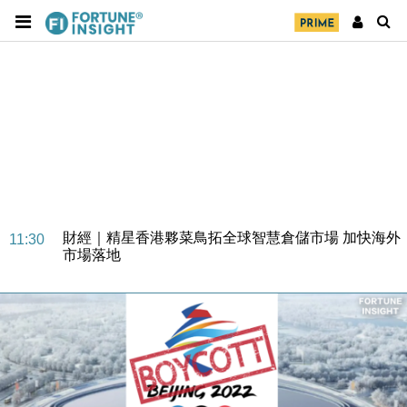
財經｜SA售股自救後再出手 斥4億美元押注未上市公
15:59
司
財經｜精星香港夥菜鳥拓全球智慧倉儲市場 加快海外
11:30
市場落地
地產｜大酒店中期轉賺2300萬元 斥21億翻新香港及
14:50
東京半島
國際｜特朗普赴洛杉磯高球場活動前 男子攜槍彈被捕
13:12
財經｜香港7月PMI回落至51 企業擴張放慢兼縮減人
12:30
手