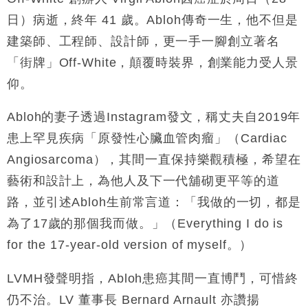
日）病逝，終年 41 歲。Abloh傳奇一生，他不但是
財經｜恒隆10月換帥 玩具「反」斗城亞洲CEO蔡德
15:47
建築師、工程師、設計師，更一手一腳創立著名
粦接任
「街牌」Off-White，顛覆時裝界，創業能力受人景
財經｜韓股反覆波動收跌 連挫7周創逾3年最長跌勢
15:11
仰。
財經｜內地7月美元計價出口增近24%勝預期 貿易順
13:44
差達1125億美元
Abloh的妻子透過Instagram發文，稱丈夫自2019年
財經｜日本春季三度入市撐日圓 4月單日斥6.28萬億
12:44
患上罕見疾病「原發性心臟血管肉瘤」（Cardiac
日圓干預創新高
Angiosarcoma），其間一直保持樂觀積極，希望在
國際｜特朗普料美伊戰事快結束 承認部分彈藥庫存緊
11:12
藝術和設計上，為他人及下一代舖砌更平等的道
張
路，並引述Abloh生前常言道：「我做的一切，都是
財經｜SA售股自救後再出手 斥4億美元押注未上市公
15:59
司
為了17歲的那個我而做。」（Everything I do is
for the 17-year-old version of myself。）
LVMH發聲明指，Abloh患癌其間一直博鬥，可惜終
仍不治。LV 董事長 Bernard Arnault 亦讚揚