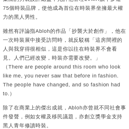
75個時裝品牌，使他成為首位在時裝界坐擁最大權
力的黑人男性。
雖然有評論指Abloh的作品「抄襲大於創作」，他在
一次時裝展中接受訪問時，就反駁稱「這房間裡的
人與我穿得很相似，這是你以往在時裝界不會看
見。人們已經改變，時裝亦需要改變。」
（There are people around this room who look
like me, you never saw that before in fashion.
The people have changed, and so fashion had
to.）
除了在商業上的傑出成就，Abloh亦曾就不同社會事
件發聲，例如女權及移民議題，亦創立獎學金支持
黑人青年修讀時裝。