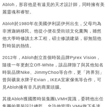
Abloh，形容他是有遠見的天才設計師，同時擁有美
麗靈魂和睿智。
Abloh於1980年在美國伊利諾伊州出生，父母均為
非洲迦納移民。他從小便在受街頭文化薰陶，雖然
他大學時修讀土木工程，碩士修讀建築，卻無阻他
對時裝的熱情。
2012年，Abloh創立首個時裝品牌Pyrex Vision，
隨後一年更創立Off-White，該品牌除了與其他知名
時裝品牌Nike、JimmyChoo等合作，更「跨界別」
曾與礦泉水牌子Evian，IKEA宜家傢俬等合作，可
見Abloh擁有非凡的商業頭腦。
其後Abloh獲國際時裝集團LVMH賞識，委聘他出任
集團的男裝設計總監，允許他管理LVMH旗下多達