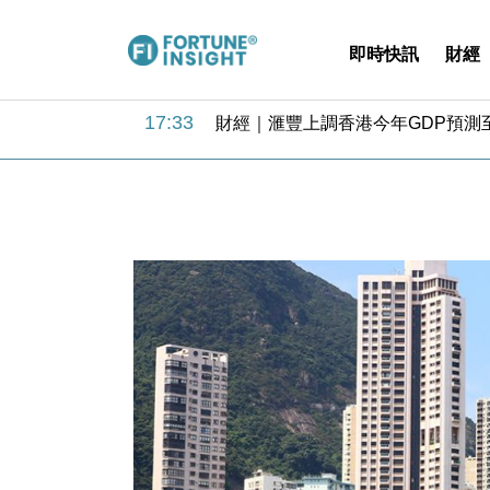
即時快訊
財經
18:31
財經｜華僑銀行上半年淨利創新高 
17:33
財經｜滙豐上調香港今年GDP預測至
16:47
本地｜假冒內地執法人員要求交「保證
16:05
財經｜日經失守6.5萬點後回穩 全
15:47
財經｜恒隆10月換帥 玩具「反」斗
15:11
財經｜韓股反覆波動收跌 連挫7周
13:44
財經｜內地7月美元計價出口增近24
12:44
財經｜日本春季三度入市撐日圓 4月
11:12
國際｜特朗普料美伊戰事快結束 承
15:59
財經｜SA售股自救後再出手 斥4
18:31
財經｜華僑銀行上半年淨利創新高 
17:33
財經｜滙豐上調香港今年GDP預測至
16:47
本地｜假冒內地執法人員要求交「保證
16:05
財經｜日經失守6.5萬點後回穩 全
15:47
財經｜恒隆10月換帥 玩具「反」斗