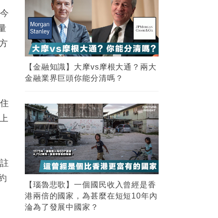
，今
量
額方
【金融知識】大摩vs摩根大通？兩大
金融業界巨頭你能分清嗎？
手住
年上
樓註
約
【瑙魯悲歌】一個國民收入曾經是香
港兩倍的國家，為甚麼在短短10年內
淪為了發展中國家？