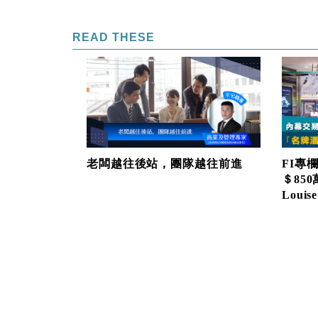
READ THESE
老闆越往後站，團隊越往前進
FI專
＄85
Louise