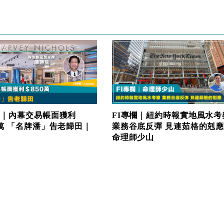
欄｜內幕交易帳面獲利
FI專欄｜紐約時報實地風水考
0萬 「名牌潘」告老歸田｜
業務谷底反彈 見連茹格的剋
命理師少山