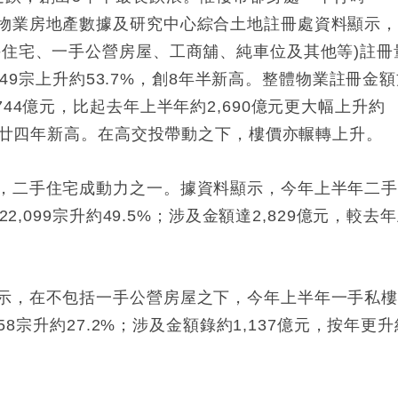
物業房地產數據及研究中心綜合土地註冊處資料顯示
手住宅、一手公營房屋、工商舖、純車位及其他等)註冊
,749宗上升約53.7%，創8年半新高。整體物業註冊金
44億元，比起去年上半年約2,690億元更大幅上升約
後的廿四年新高。在高交投帶動之下，樓價亦輾轉上升。
，二手住宅成動力之一。據資料顯示，今年上半年二
2,099宗升約49.5%；涉及金額達2,829億元，較去
示，在不包括一手公營房屋之下，今年上半年一手私
58宗升約27.2%；涉及金額錄約1,137億元，按年更升