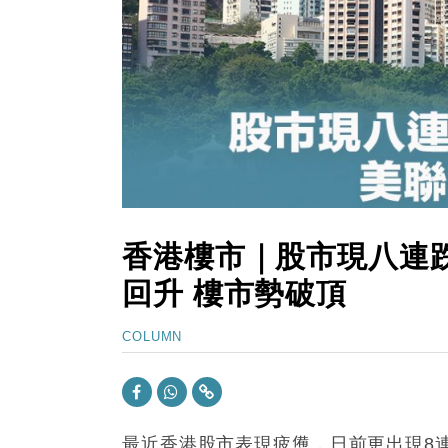
15:11
財經｜韓股反覆波動收跌 連挫7周
13:44
財經｜內地7月美元計價出口增近24
12:44
財經｜日本春季三度入市撐日圓 4月
11:12
國際｜特朗普料美伊戰事快結束 承
15:59
財經｜SA售股自救後再出手 斥4
香港樓市｜股市現八連跌
回升 樓市勢破頂
COLUMN
最近香港股市表現疲憊，日前更出現8