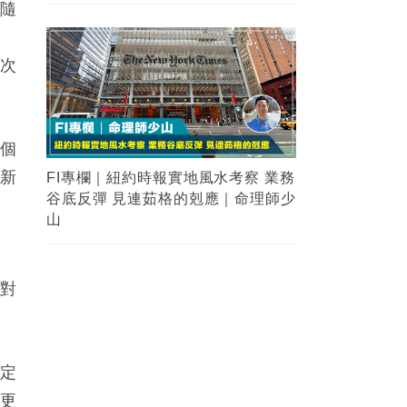
，隨
首次
幾個
月新
FI專欄｜紐約時報實地風水考察 業務
谷底反彈 見連茹格的剋應｜命理師少
山
加對
穩定
現更