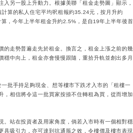
注入另一股上升動力。根據美聯「租金走勢圖」顯示
計算的私人住宅平均呎租報約35.24元，按月升約
計算，今年上半年租金升約2.5%，是自19年上半年後
價的走勢普遍走先於租金。換言之，租金上漲之前的
價穩中向上，租金亦會慢慢跟隨，重拾升軌並創出多
於一批手持足夠現金、想等樓市下跌才入市的「租樓一
升，相信將令這一批買家按捺不住轉租為買，從而增
現。站在投資者及用家角度，倘若入市時有一個相對
更具吸引力，亦可達到抗通脹之效，令樓價及樓市表