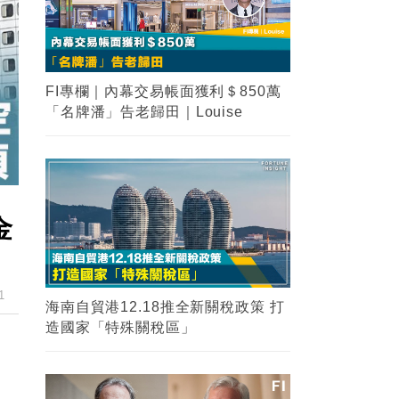
FI專欄｜內幕交易帳面獲利＄850萬
「名牌潘」告老歸田｜Louise
金
1
海南自貿港12.18推全新關稅政策 打
造國家「特殊關稅區」