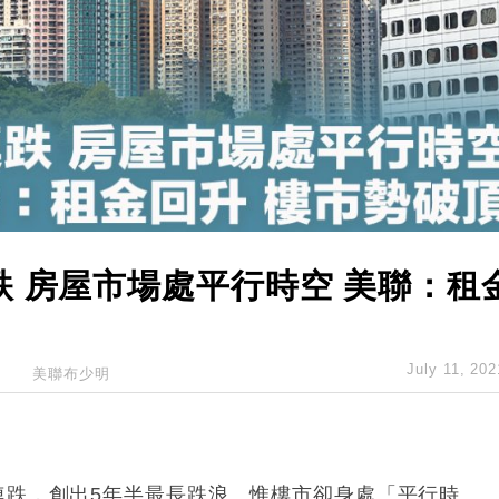
創逾3年最長跌勢
%勝預期 貿易順差達1125億美元
單日斥6.28萬億日圓干預創新高
認部分彈藥庫存緊張
億美元押注未上市公司
 房屋市場處平行時空 美聯：租
July 11, 202
美聯布少明
連跌，創出5年半最長跌浪。惟樓市卻身處「平行時