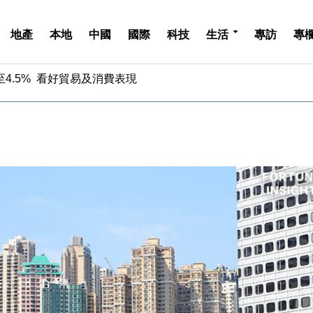
地產
本地
中國
國際
科技
生活
專訪
專
中期息增15%至47仙
4.5% 看好貿易及消費表現
金」 43歲女子損失近6900萬元
周仍升近2%
城亞洲CEO蔡德粦接任
創逾3年最長跌勢
%勝預期 貿易順差達1125億美元
單日斥6.28萬億日圓干預創新高
認部分彈藥庫存緊張
億美元押注未上市公司
中期息增15%至47仙
4.5% 看好貿易及消費表現
金」 43歲女子損失近6900萬元
周仍升近2%
城亞洲CEO蔡德粦接任