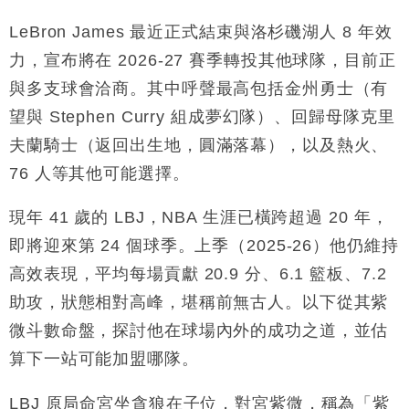
地產｜大酒店中期轉賺2300萬元 斥21億翻新香港及
14:50
東京半島
LeBron James 最近正式結束與洛杉磯湖人 8 年效
國際｜特朗普赴洛杉磯高球場活動前 男子攜槍彈被捕
力，宣布將在 2026-27 賽季轉投其他球隊，目前正
13:12
與多支球會洽商。其中呼聲最高包括金州勇士（有
財經｜香港7月PMI回落至51 企業擴張放慢兼縮減人
12:30
望與 Stephen Curry 組成夢幻隊）、回歸母隊克里
手
夫蘭騎士（返回出生地，圓滿落幕），以及熱火、
財經｜黑石傳再籌逾360億美元 支援Anthropic租用
11:40
Google晶片
76 人等其他可能選擇。
財經｜美商務部擬擴大金屬關稅範圍 14類產品或加徵
10:57
25%
現年 41 歲的 LBJ，NBA 生涯已橫跨超過 20 年，
本地｜新世界K11 9月升級會員制度 增鉑金卡級別鎖
18:15
即將迎來第 24 個球季。上季（2025-26）他仍維持
定高消費客群
高效表現，平均每場貢獻 20.9 分、6.1 籃板、7.2
財經｜本港6月零售額連升14個月 珠寶鐘錶銷售升勢
17:40
助攻，狀態相對高峰，堪稱前無古人。以下從其紫
最強
微斗數命盤，探討他在球場內外的成功之道，並估
財經｜滙控重啟最多10億美元回購 派息比率目標維持
16:33
50%
算下一站可能加盟哪隊。
LBJ 原局命宮坐貪狼在子位，對宮紫微，稱為「紫