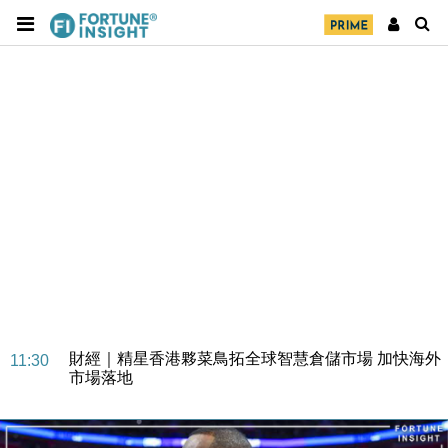
財經｜SA售股自救後再出手 斥4億美元押注未上市公
15:59
司
財經｜精星香港夥菜鳥拓全球智慧倉儲市場 加快海外
11:30
市場落地
地產｜大酒店中期轉賺2300萬元 斥21億翻新香港及
14:50
東京半島