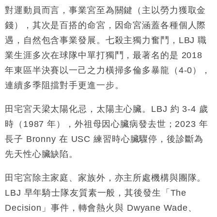
對運動員而言，事業宮至為關鍵（主以勞力獲取金
錢），其次是百搭的命宮，因命宮涵蓋各種個人際
遇，自然包含事業發展。七殺主獨力奮鬥，LBJ 職
業生涯多次在球隊中單打獨鬥，最著名的是 2018
年東區半決賽以一己之力橫掃多倫多暴龍（4-0），
連續多季阻擋對手更進一步。
田宅宮天梁太陽化忌，太陽主心臟。LBJ 約 3-4 歲
時（1987 年），外祖母因心臟病發去世；2023 年
長子 Bronny 在 USC 練習時心臟驟停，後診斷為
先天性心臟缺陷。
田宅宮除主家庭、家族外，亦主所處機構與團隊。
LBJ 早年騎士隊友質素一般，其後發生「The
Decision」事件，轉會熱火與 Dwyane Wade、