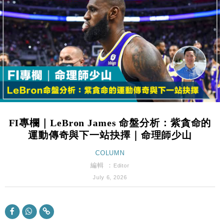
國際｜特朗普赴洛杉磯高球場活動前 男子攜槍彈被捕
13:12
財經｜香港7月PMI回落至51 企業擴張放慢兼縮減人
12:30
手
財經｜黑石傳再籌逾360億美元 支援Anthropic租用
11:40
Google晶片
財經｜美商務部擬擴大金屬關稅範圍 14類產品或加徵
10:57
25%
本地｜新世界K11 9月升級會員制度 增鉑金卡級別鎖
18:15
定高消費客群
FI專欄｜LeBron James 命盤分析：紫貪命的
財經｜本港6月零售額連升14個月 珠寶鐘錶銷售升勢
17:40
運動傳奇與下一站抉擇｜命理師少山
最強
財經｜滙控重啟最多10億美元回購 派息比率目標維持
COLUMN
16:33
50%
編輯 ：
Editor
財經｜SA售股自救後再出手 斥4億美元押注未上市公
15:59
July 6, 2026
司
財經｜精星香港夥菜鳥拓全球智慧倉儲市場 加快海外
11:30
市場落地