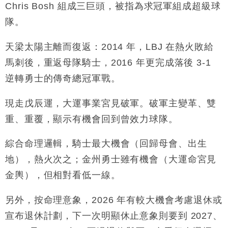
Chris Bosh 組成三巨頭，被指為求冠軍組成超級球
隊。
天梁太陽主離而復返：2014 年，LBJ 在熱火敗給
馬刺後，重返母隊騎士，2016 年更完成落後 3-1
逆轉勇士的傳奇總冠軍戰。
現走戊辰運，大運事業宮見破軍。破軍主變革、雙
重、重覆，顯示有機會回到曾效力球隊。
綜合命理邏輯，騎士最大機會（回歸母會、出生
地），熱火次之；金州勇士雖有機會（大運命宮見
金輿），但相對看低一線。
另外，按命理意象，2026 年有較大機會考慮退休或
宣布退休計劃，下一次明顯休止意象則要到 2027、