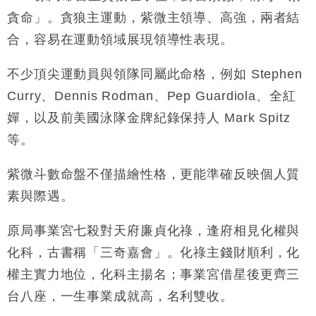
貪命」。貪狼主運動，紫微主領導、高強，兩者結
合，容易在運動領域展現領導性表現。
不少頂尖運動員與領隊同屬此命格，例如 Stephen
Curry、Dennis Rodman、Pep Guardiola、全紅
嬋，以及前美國泳隊金牌紀錄保持人 Mark Spitz
等。
紫微斗數命盤不僅描繪性格，更能準確反映個人質
素與際遇。
原局事業宮七殺對天府廉貞化祿，逢府相見化權與
化科，古書稱「三奇嘉會」。化祿主錢財順利，化
權主實力地位，化科主揚名；事業宮借星後更齊三
台八座，一生事業成就高，名利雙收。