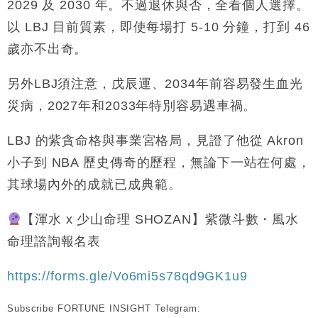
2029 及 2030 年。不過退休與否，全看個人選擇。
以 LBJ 目前質素，即使每場打 5-10 分鐘，打到 46
歲亦不出奇。
另外LBJ須注意，戊辰運、2034年前容易發生血光
災病，2027年和2033年特別容易遇車禍。
LBJ 的紫貪命格與事業宮格局，見證了他從 Akron
小子到 NBA 歷史傳奇的歷程，無論下一站在何處，
其球場內外的成就已成典範。
【渾水 x 少山命理 SHOZAN】紫微斗數・風水
命理諮詢報名表
https://forms.gle/Vo6mi5s78qd9GK1u9
Subscribe FORTUNE INSIGHT Telegram: