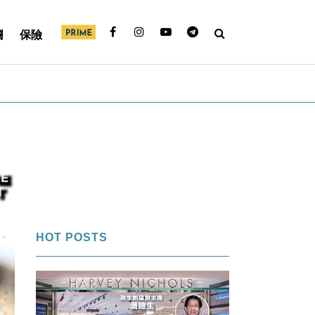
欄
保險
HOT POSTS
1
FI專欄｜內幕交易帳面獲利＄850萬
「名牌潘」告老歸田｜Louise