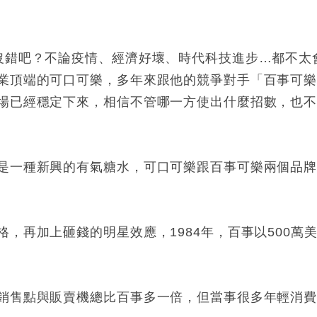
沒錯吧？不論疫情、經濟好壞、時代科技進步
…
都不太
業頂端的可口可樂，多年來跟他的競爭對手「百事可
場已經穩定下來，相信不管哪一方使出什麼招數，也
是一種新興的有氣糖水，可口可樂跟百事可樂兩個品
格，再加上砸錢的明星效應，
1984
年，百事以
500
萬
銷售點與販賣機總比百事多一倍，但當事很多年輕消