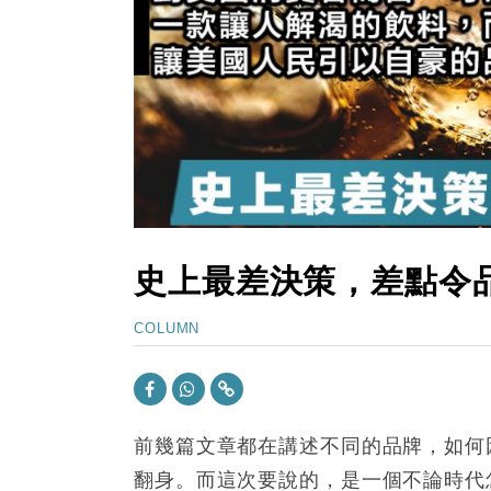
15:47
財經｜恒隆10月換帥 玩具「反」斗
15:11
財經｜韓股反覆波動收跌 連挫7周
13:44
財經｜內地7月美元計價出口增近24
12:44
財經｜日本春季三度入市撐日圓 4月
11:12
國際｜特朗普料美伊戰事快結束 承
15:59
財經｜SA售股自救後再出手 斥4
史上最差決策，差點令
COLUMN
前幾篇文章都在講述不同的品牌，如何
翻身。而這次要說的，是一個不論時代