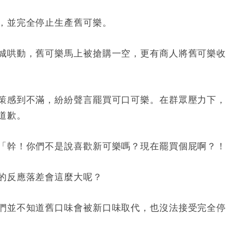
，並完全停止生產舊可樂。
城哄動，舊可樂馬上被搶購一空，更有商人將舊可樂
策感到不滿，紛紛聲言罷買可口可樂。在群眾壓力下
道歉。
「幹！你們不是說喜歡新可樂嗎？現在罷買個屁啊？
的反應落差會這麼大呢？
們並不知道舊口味會被新口味取代，也沒法接受完全