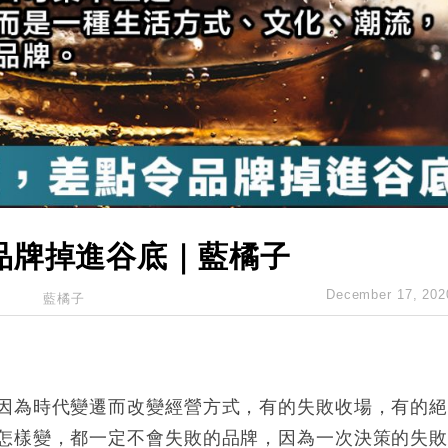
城亞洲CEO蔡德粦接任
創逾3年最長跌勢
%勝預期 貿易順差達1125億美元
單日斥6.28萬億日圓干預創新高
認部分彈藥庫存緊張
億美元押注未上市公司
品牌掉進谷底｜藍橘子
December 17, 202
藍橘子
因為時代變遷而改變經營方式，有的失敗收場，有的
怎樣變，都一定不會失敗的品牌，因為一次決策的失