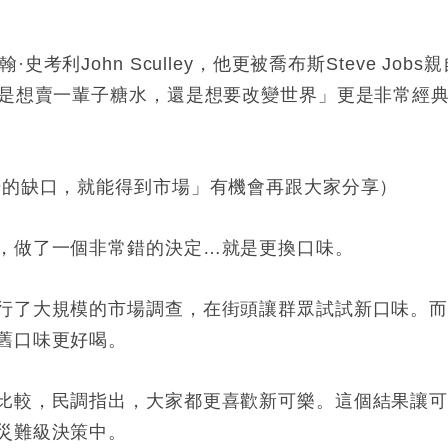
翰
·
史考利
John Sculley
，他更被喬布斯
Steve Jobs
親
是想賣一輩子糖水，還是想要改變世界」更是非常經
場的缺口，就能得到市場」有機會再跟大家分享）
，做了一個非常錯的決定
…
就是更換口味。
行了大規模的市場調查，在街頭讓群眾試試新口味。
舊口味更好喝。
比較，民調指出，大家都更喜歡新可樂。這個結果讓
災難級決策中。