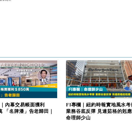
欄｜內幕交易帳面獲利
FI專欄｜紐約時報實地風水考
0萬 「名牌潘」告老歸田｜
業務谷底反彈 見連茹格的剋
命理師少山