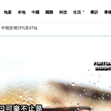
地產
本地
中國
國際
科技
生活
專訪
專
中期息增15%至47仙
4.5% 看好貿易及消費表現
金」 43歲女子損失近6900萬元
周仍升近2%
城亞洲CEO蔡德粦接任
創逾3年最長跌勢
%勝預期 貿易順差達1125億美元
單日斥6.28萬億日圓干預創新高
認部分彈藥庫存緊張
億美元押注未上市公司
中期息增15%至47仙
4.5% 看好貿易及消費表現
金」 43歲女子損失近6900萬元
周仍升近2%