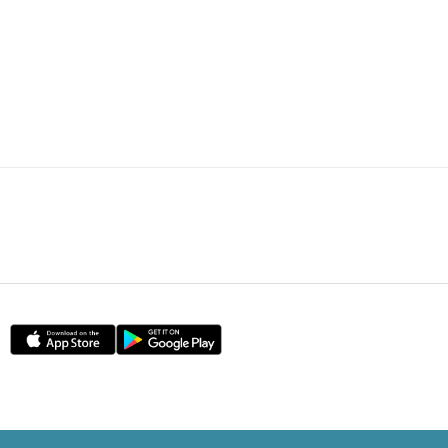
HOT POSTS
1
FI專欄｜內幕交易帳面獲利＄850萬