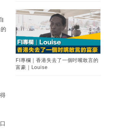
自
典的
而得
可口