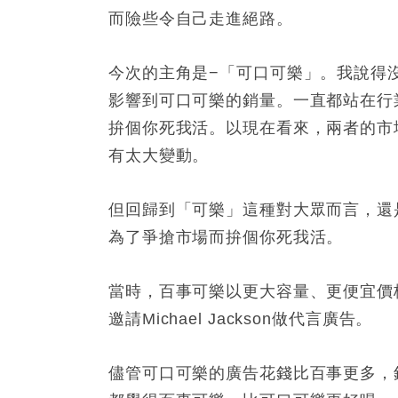
而險些令自己走進絕路。
今次的主角是−「可口可樂」。我說得
影響到可口可樂的銷量。一直都站在行
拚個你死我活。以現在看來，兩者的市
有太大變動。
但回歸到「可樂」這種對大眾而言，還
為了爭搶市場而拚個你死我活。
當時，百事可樂以更大容量、更便宜價
邀請
Michael Jackson
做
代言
廣告。
儘管可口可樂的廣告花錢比百事更多，