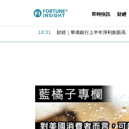
即時快訊
財經
18:31
財經｜華僑銀行上半年淨利創新高 
17:33
財經｜滙豐上調香港今年GDP預測至
16:47
本地｜假冒內地執法人員要求交「保證
16:05
財經｜日經失守6.5萬點後回穩 全
15:47
財經｜恒隆10月換帥 玩具「反」斗
15:11
財經｜韓股反覆波動收跌 連挫7周
13:44
財經｜內地7月美元計價出口增近24
12:44
財經｜日本春季三度入市撐日圓 4月
11:12
國際｜特朗普料美伊戰事快結束 承
15:59
財經｜SA售股自救後再出手 斥4
18:31
財經｜華僑銀行上半年淨利創新高 
17:33
財經｜滙豐上調香港今年GDP預測至
16:47
本地｜假冒內地執法人員要求交「保證
16:05
財經｜日經失守6.5萬點後回穩 全