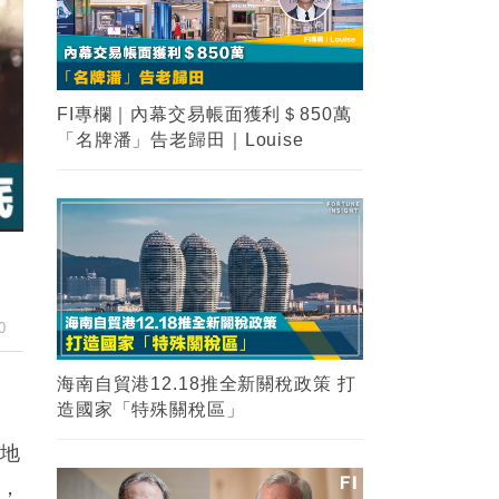
2
海南自貿港12.18推全新關稅政策 打
造國家「特殊關稅區」
3
【金融知識】大摩vs摩根大通？兩大
金融業界巨頭你能分清嗎？
4
FI專欄｜紐約時報實地風水考察 業務
谷底反彈 見連茹格的剋應｜命理師少
山
0
5
FI專欄｜香港失去了一個吋嘴敢言的
富豪｜Louise
絕地
敗，