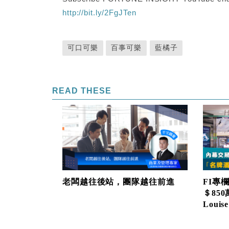
http://bit.ly/2FgJTen
可口可樂
百事可樂
藍橘子
READ THESE
老闆越往後站，團隊越往前進
FI專
＄85
Louise