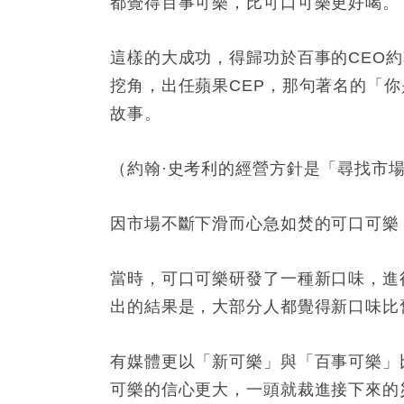
都覺得百事可樂，比可口可樂更好喝。
這樣的大成功，得歸功於百事的
CEO
約
挖角，出任蘋果
CEP
，那句著名的「你
故事。
（約翰
·
史考利的經營方針是「尋找市
因市場不斷下滑而心急如焚的可口可樂
當時，可口可樂研發了一種新口味，進
出的結果是，大部分人都覺得新口味比
有媒體更以「新可樂」與「百事可樂」
可樂的信心更大，一頭就裁進接下來的