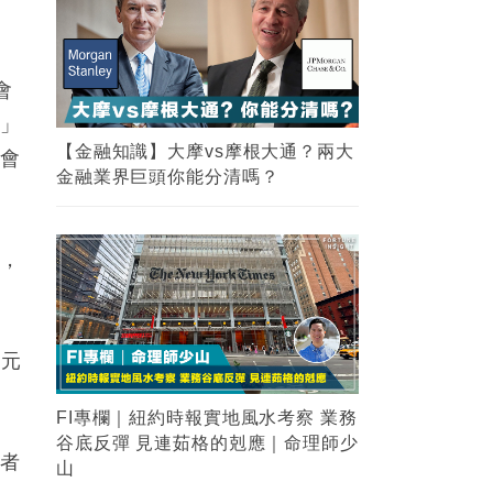
會
樂」
不會
牌，
美元
費者