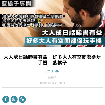
國際｜特朗普赴洛杉磯高球場活動前 男子攜槍彈被捕
13:12
財經｜香港7月PMI回落至51 企業擴張放慢兼縮減人
12:30
手
財經｜黑石傳再籌逾360億美元 支援Anthropic租用
11:40
Google晶片
財經｜美商務部擬擴大金屬關稅範圍 14類產品或加徵
10:57
25%
本地｜新世界K11 9月升級會員制度 增鉑金卡級別鎖
18:15
定高消費客群
大人成日話睇書有益，好多大人有空閒都係玩
財經｜本港6月零售額連升14個月 珠寶鐘錶銷售升勢
17:40
手機｜藍橘子
最強
財經｜滙控重啟最多10億美元回購 派息比率目標維持
COLUMN
16:33
50%
藍橘子
財經｜SA售股自救後再出手 斥4億美元押注未上市公
15:59
September 2, 2020
司
財經｜精星香港夥菜鳥拓全球智慧倉儲市場 加快海外
11:30
市場落地