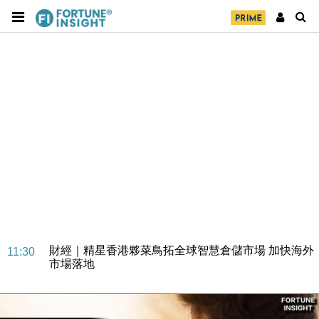
財經｜SA售股自救後再出手 斥4億美元押注未上市公
15:59
司
財經｜精星香港夥菜鳥拓全球智慧倉儲市場 加快海外
11:30
市場落地
地產｜大酒店中期轉賺2300萬元 斥21億翻新香港及
14:50
東京半島