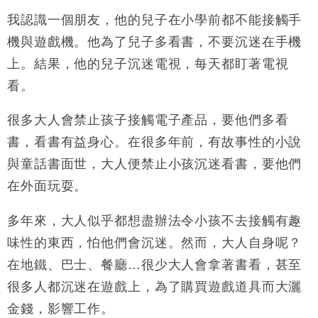
地產｜大酒店中期轉賺2300萬元 斥21億翻新香港及
14:50
東京半島
我認識一個朋友，他的兒子在小學前都不能接觸手
國際｜特朗普赴洛杉磯高球場活動前 男子攜槍彈被捕
機與遊戲機。他為了兒子多看書，不要沉迷在手機
13:12
上。結果，他的兒子沉迷電視，每天都盯著電視
財經｜香港7月PMI回落至51 企業擴張放慢兼縮減人
12:30
看。
手
財經｜黑石傳再籌逾360億美元 支援Anthropic租用
11:40
很多大人會禁止孩子接觸電子產品，要他們多看
Google晶片
書，看書有益身心。在很多年前，有故事性的小說
財經｜美商務部擬擴大金屬關稅範圍 14類產品或加徵
10:57
25%
與童話書面世，大人便禁止小孩沉迷看書，要他們
本地｜新世界K11 9月升級會員制度 增鉑金卡級別鎖
18:15
在外面玩耍。
定高消費客群
財經｜本港6月零售額連升14個月 珠寶鐘錶銷售升勢
17:40
多年來，大人似乎都想盡辦法令小孩不去接觸有趣
最強
味性的東西，怕他們會沉迷。然而，大人自身呢？
財經｜滙控重啟最多10億美元回購 派息比率目標維持
16:33
在地鐵、巴士、餐廳…很少大人會拿著書看，甚至
50%
很多人都沉迷在遊戲上，為了購買遊戲道具而大灑
金錢，影響工作。