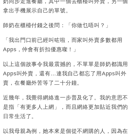
奶同步走進餐廳，其中一個去櫃檯叫外賣，另一個
地產｜大酒店中期轉賺2300萬元 斥21億翻新香港及
14:50
拿出手機展示自己的單號。
東京半島
國際｜特朗普赴洛杉磯高球場活動前 男子攜槍彈被捕
13:12
師奶在櫃檯付錢之後問：「你做乜唔叫？」
財經｜香港7月PMI回落至51 企業擴張放慢兼縮減人
12:30
「我出門口前已經叫咗啦，而家叫外賣多數都用
手
Apps，仲會有折扣優惠㗎！」
財經｜黑石傳再籌逾360億美元 支援Anthropic租用
11:40
Google晶片
以上這個故事令我最震撼的，不單單是師奶都識用
財經｜美商務部擬擴大金屬關稅範圍 14類產品或加徵
10:57
Apps叫外賣，還有…連我自己都忘了用Apps叫外
25%
賣，在餐廳外苦等了二十分鐘。
本地｜新世界K11 9月升級會員制度 增鉑金卡級別鎖
18:15
定高消費客群
近幾年，我覺得網絡進一步普及化了。我的意思不
財經｜本港6月零售額連升14個月 珠寶鐘錶銷售升勢
17:40
最強
是指「有更多人上網」，而且網絡更加貼近我們的
財經｜滙控重啟最多10億美元回購 派息比率目標維持
16:33
日常生活了。
50%
以我母親為例，她本來是個從不網購的人，因為在