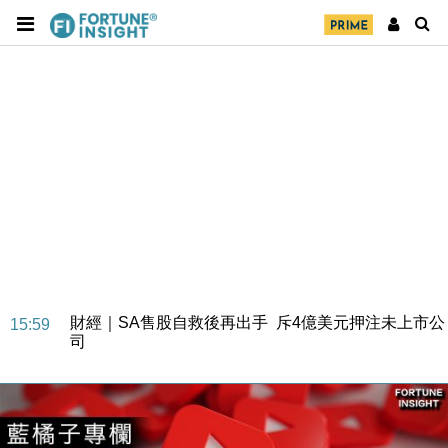
財經｜SA售股自救後再出手 斥4億美元押注未上市公
15:59
司
財經｜精星香港夥菜鳥拓全球智慧倉儲市場 加快海外
11:30
市場落地
地產｜大酒店中期轉賺2300萬元 斥21億翻新香港及
14:50
東京半島