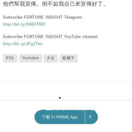
他們幫我宣傳。倒不如我自己來宣傳好了。
Subscribe FORTUNE INSIGHT Telegram:
http://bit.ly/2M63TRO
Subscribe FORTUNE INSIGHT YouTube channel:
http://bit.ly/2FgJTen
KOL
Youtuber
大台
藍橘子
×
下載 FI PRIME App