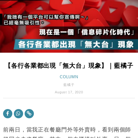
國際｜特朗普赴洛杉磯高球場活動前 男子攜槍彈被捕
13:12
財經｜香港7月PMI回落至51 企業擴張放慢兼縮減人
12:30
手
財經｜黑石傳再籌逾360億美元 支援Anthropic租用
11:40
Google晶片
財經｜美商務部擬擴大金屬關稅範圍 14類產品或加徵
10:57
25%
【各行各業都出現「無大台」現象】｜藍橘子
本地｜新世界K11 9月升級會員制度 增鉑金卡級別鎖
18:15
定高消費客群
COLUMN
財經｜本港6月零售額連升14個月 珠寶鐘錶銷售升勢
17:40
藍橘子
最強
August 17, 2020
財經｜滙控重啟最多10億美元回購 派息比率目標維持
16:33
50%
財經｜SA售股自救後再出手 斥4億美元押注未上市公
15:59
司
前兩日，當我正在餐廳門外等外賣時，看到兩個師
財經｜精星香港夥菜鳥拓全球智慧倉儲市場 加快海外
11:30
市場落地