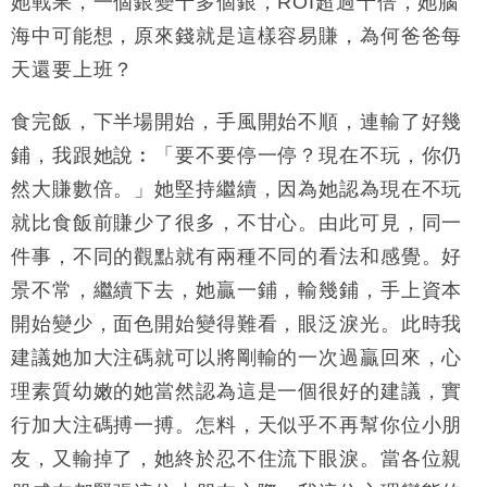
她戰果，一個銀變十多個銀，ROI超過十倍，她腦
海中可能想，原來錢就是這樣容易賺，為何爸爸每
天還要上班？
食完飯，下半場開始，手風開始不順，連輸了好幾
鋪，我跟她說︰「要不要停一停？現在不玩，你仍
然大賺數倍。」她堅持繼續，因為她認為現在不玩
就比食飯前賺少了很多，不甘心。由此可見，同一
件事，不同的觀點就有兩種不同的看法和感覺。好
景不常，繼續下去，她贏一鋪，輸幾鋪，手上資本
開始變少，面色開始變得難看，眼泛淚光。此時我
建議她加大注碼就可以將剛輸的一次過贏回來，心
理素質幼嫩的她當然認為這是一個很好的建議，實
行加大注碼搏一搏。怎料，天似乎不再幫你位小朋
友，又輸掉了，她終於忍不住流下眼淚。當各位親