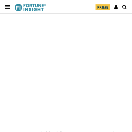
財經｜華僑銀行上半年淨利創新高 中期息增15%至
18:31
47仙