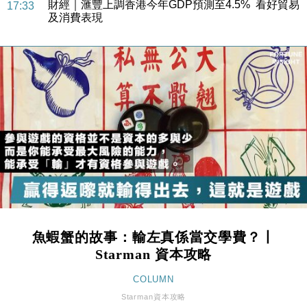
財經｜滙豐上調香港今年GDP預測至4.5% 看好貿易
17:33
及消費表現
本地｜假冒內地執法人員要求交「保證金」 43歲女子
16:47
損失近6900萬元
財經｜日經失守6.5萬點後回穩 全周仍升近2%
16:05
財經｜恒隆10月換帥 玩具「反」斗城亞洲CEO蔡德
15:47
粦接任
財經｜韓股反覆波動收跌 連挫7周創逾3年最長跌勢
15:11
財經｜內地7月美元計價出口增近24%勝預期 貿易順
13:44
差達1125億美元
財經｜日本春季三度入市撐日圓 4月單日斥6.28萬億
12:44
日圓干預創新高
魚蝦蟹的故事：輸左真係當交學費？丨
國際｜特朗普料美伊戰事快結束 承認部分彈藥庫存緊
11:12
Starman 資本攻略
張
財經｜SA售股自救後再出手 斥4億美元押注未上市公
COLUMN
15:59
司
Starman資本攻略