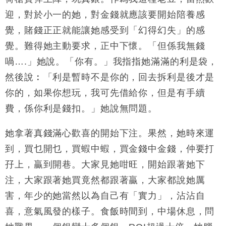
財經｜SA售股自救後再出手 斥4億美元押注未上市公
15:59
迎，對於小一的她，對金錢就應該要開始陪養感
司
覺，賭錢正正就能讓她感受到「幻得幻失」的感
覺。難得她主動要求，正中下懷。「但係我無錢
喎….」她說。「你有。」我指指她滿滿的利是袋，
然後說︰「利是暫時不是你的，回去拆利是後才是
你的，如果你想玩，我可先借給你，但是有手續
費，係你利是錢扣。」她說無問題。
她拿著真錢滿心歡喜的開始下注。果然，她時來運
到，買乜開乜，買蝦中蝦，買金錢中金錢，仲要打
孖上，贏到開巷。大家見她咁旺，開始跟著她下
注，大家跟著她買竟然都跟著贏，大家都說她厲
害，年少的她當然以為自己有「實力」，沾沾自
喜，意氣風發的樣子。食飯時間到，中場休息，問