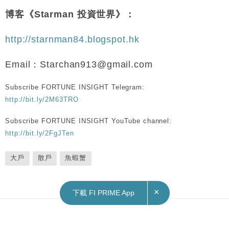
博客《Starman 投資世界》：
http://starnman84.blogspot.hk
Email：Starchan913@gmail.com
Subscribe FORTUNE INSIGHT Telegram:
http://bit.ly/2M63TRO
Subscribe FORTUNE INSIGHT YouTube channel:
http://bit.ly/2FgJTen
大戶
散戶
魚蝦蟹
×
下載 FI PRIME App