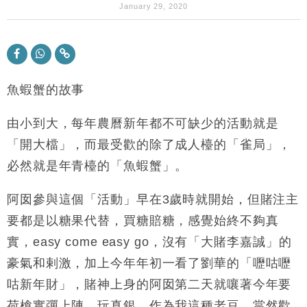
財經｜華僑銀行上半年淨利創新高 中期息增15%至
18:31
January 29, 2020
47仙
財經｜滙豐上調香港今年GDP預測至4.5% 看好貿易
17:33
及消費表現
本地｜假冒內地執法人員要求交「保證金」 43歲女子
16:47
損失近6900萬元
魚蝦蟹的故事
財經｜日經失守6.5萬點後回穩 全周仍升近2%
16:05
由小到大，每年農曆新年都不可缺少的活動就是
財經｜恒隆10月換帥 玩具「反」斗城亞洲CEO蔡德
「開大檔」，而最受歡的除了成人檯的「雀局」，
15:47
粦接任
必然就是年青檯的「魚蝦蟹」。
財經｜韓股反覆波動收跌 連挫7周創逾3年最長跌勢
15:11
阿囡參與這個「活動」早在3歲時就開始，但賭注主
財經｜內地7月美元計價出口增近24%勝預期 貿易順
13:44
要都是以糖果代替，買糖賠糖，感覺始終不夠真
差達1125億美元
實，easy come easy go，沒有「大賭李嘉誠」的
財經｜日本春季三度入市撐日圓 4月單日斥6.28萬億
12:44
日圓干預創新高
豪氣和剌激，加上今年年初一看了劉華的「嚦咕嚦
國際｜特朗普料美伊戰事快結束 承認部分彈藥庫存緊
11:12
咕新年財」，賭神上身的阿囡第二天就嚷著今年要
張
荷槍實彈上陣，玩真銀。作為我這種老豆，當然歡