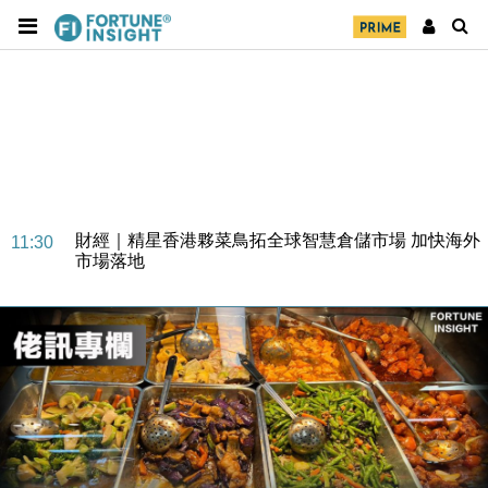
財經｜SA售股自救後再出手 斥4億美元押注未上市公
15:59
司
財經｜精星香港夥菜鳥拓全球智慧倉儲市場 加快海外
11:30
市場落地
地產｜大酒店中期轉賺2300萬元 斥21億翻新香港及
14:50
東京半島
國際｜特朗普赴洛杉磯高球場活動前 男子攜槍彈被捕
13:12
財經｜香港7月PMI回落至51 企業擴張放慢兼縮減人
12:30
手
財經｜黑石傳再籌逾360億美元 支援Anthropic租用
11:40
Google晶片