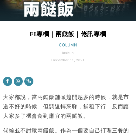
財經｜美商務部擬擴大金屬關稅範圍 14類產品或加徵
10:57
25%
本地｜新世界K11 9月升級會員制度 增鉑金卡級別鎖
18:15
定高消費客群
FI專欄｜兩餸飯｜佬訊專欄
財經｜本港6月零售額連升14個月 珠寶鐘錶銷售升勢
17:40
最強
COLUMN
財經｜滙控重啟最多10億美元回購 派息比率目標維持
16:33
loshun
50%
December 11, 2021
財經｜SA售股自救後再出手 斥4億美元押注未上市公
15:59
司
財經｜精星香港夥菜鳥拓全球智慧倉儲市場 加快海外
11:30
市場落地
大家都說，當兩餸飯舖頭越開越多的時候，就是市
地產｜大酒店中期轉賺2300萬元 斥21億翻新香港及
14:50
東京半島
道不好的時候。但調返轉來睇，舖租下行，反而讓
國際｜特朗普赴洛杉磯高球場活動前 男子攜槍彈被捕
13:12
大家多了機會食到廉宜的兩餸飯。
財經｜香港7月PMI回落至51 企業擴張放慢兼縮減人
12:30
佬編並不討厭兩餸飯。作為一個要自己打理三餐的
手