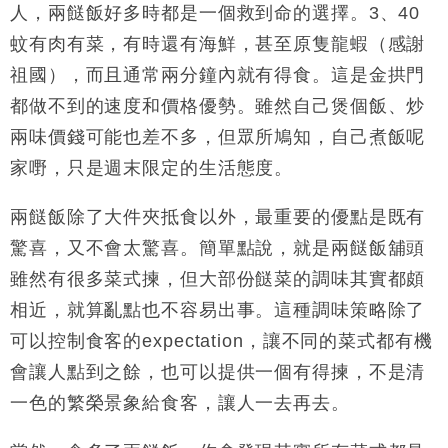
人，兩餸飯好多時都是一個救到命的選擇。3、40
財經｜黑石傳再籌逾360億美元 支援Anthropic租用
11:40
蚊有肉有菜，有時還有海鮮，甚至原隻龍蝦（感謝
Google晶片
祖國），而且通常兩分鐘內就有得食。這是金拱門
財經｜美商務部擬擴大金屬關稅範圍 14類產品或加徵
10:57
25%
都做不到的速度和價格優勢。雖然自己煲個飯、炒
本地｜新世界K11 9月升級會員制度 增鉑金卡級別鎖
18:15
兩味價錢可能也差不多，但眾所鳩知，自己煮飯呢
定高消費客群
家嘢，只是週末限定的生活態度。
財經｜本港6月零售額連升14個月 珠寶鐘錶銷售升勢
17:40
最強
兩餸飯除了大件夾抵食以外，最重要的優點是既有
財經｜滙控重啟最多10億美元回購 派息比率目標維持
16:33
50%
驚喜，又不會太驚喜。簡單點說，就是兩餸飯舖頭
雖然有很多菜式揀，但大部份餸菜的調味其實都頗
相近，就算亂點也不容易出事。這種調味策略除了
可以控制食客的expectation，讓不同的菜式都有機
會讓人點到之餘，也可以提供一個有得揀，不是清
一色的繁榮景象給食客，讓人一去再去。