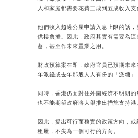
人和家庭都需要花費三成到五成收入支
他們收入超過公屋申請入息上限的話，
供樓負擔。因此，政府其實有需要為這
蓄，甚至作未來置業之用。
財政預算案在即，政府官員已預期未來
年派錢或去年那般人人有份的「派糖」
同時，香港仍面對住外圍經濟不明朗的
也不能期望政府將大舉推出措施支持港
因此，提出可行而務實的政策方向，或
租屋，不失為一個可行的方向。