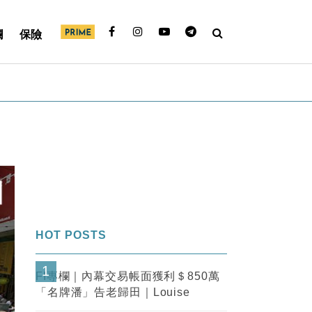
欄
保險
HOT POSTS
1