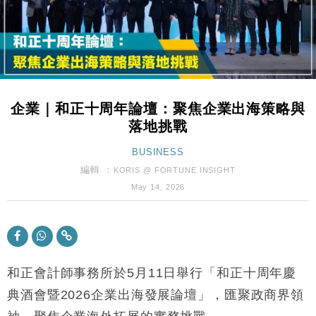
財經｜韓股反覆波動收跌 連挫7周創逾3年最長跌勢
15:11
財經｜內地7月美元計價出口增近24%勝預期 貿易順
13:44
差達1125億美元
財經｜日本春季三度入市撐日圓 4月單日斥6.28萬億
12:44
日圓干預創新高
企業｜和正十周年論壇：聚焦企業出海策略與
國際｜特朗普料美伊戰事快結束 承認部分彈藥庫存緊
11:12
落地挑戰
張
財經｜SA售股自救後再出手 斥4億美元押注未上市公
BUSINESS
15:59
司
編輯 ：
KORIS @ FORTUNE INSIGHT
財經｜華僑銀行上半年淨利創新高 中期息增15%至
18:31
May 14, 2026
47仙
財經｜滙豐上調香港今年GDP預測至4.5% 看好貿易
17:33
及消費表現
本地｜假冒內地執法人員要求交「保證金」 43歲女子
16:47
損失近6900萬元
和正會計師事務所於5月11日舉行「和正十周年慶
財經｜日經失守6.5萬點後回穩 全周仍升近2%
典酒會暨2026企業出海發展論壇」，匯聚政商界領
16:05