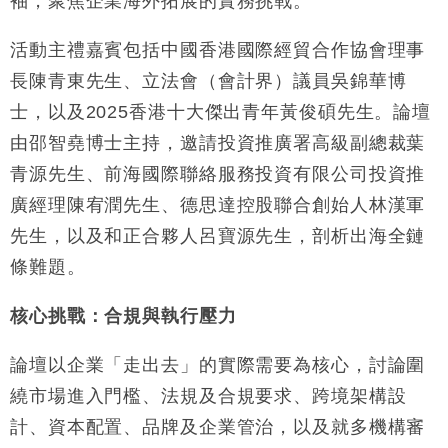
袖，聚焦企業海外拓展的實務挑戰。
財經｜恒隆10月換帥 玩具「反」斗城亞洲CEO蔡德
15:47
粦接任
活動主禮嘉賓包括中國香港國際經貿合作協會理事
財經｜韓股反覆波動收跌 連挫7周創逾3年最長跌勢
15:11
長陳青東先生、立法會（會計界）議員吳錦華博
士，以及2025香港十大傑出青年黃俊碩先生。論壇
財經｜內地7月美元計價出口增近24%勝預期 貿易順
13:44
差達1125億美元
由邵智堯博士主持，邀請投資推廣署高級副總裁葉
財經｜日本春季三度入市撐日圓 4月單日斥6.28萬億
12:44
青源先生、前海國際聯絡服務投資有限公司投資推
日圓干預創新高
廣經理陳宥潤先生、德思達控股聯合創始人林漢軍
國際｜特朗普料美伊戰事快結束 承認部分彈藥庫存緊
11:12
先生，以及和正合夥人呂寶源先生，剖析出海全鏈
張
條難題。
財經｜SA售股自救後再出手 斥4億美元押注未上市公
15:59
司
核心挑戰：合規與執行壓力
論壇以企業「走出去」的實際需要為核心，討論圍
繞市場進入門檻、法規及合規要求、跨境架構設
計、資本配置、品牌及企業管治，以及就多機構審