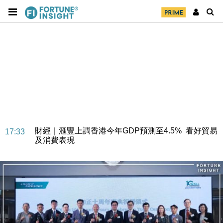
財經｜華僑銀行上半年淨利創新高 中期息增15%至
18:31
47仙
財經｜滙豐上調香港今年GDP預測至4.5% 看好貿易
17:33
及消費表現
本地｜假冒內地執法人員要求交「保證金」 43歲女子
16:47
損失近6900萬元
財經｜日經失守6.5萬點後回穩 全周仍升近2%
16:05
財經｜恒隆10月換帥 玩具「反」斗城亞洲CEO蔡德
15:47
粦接任