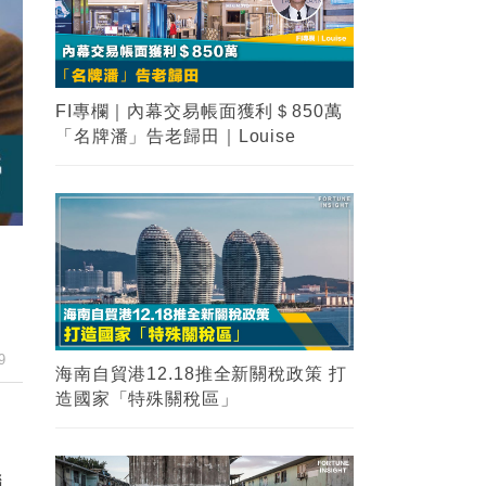
FI專欄｜內幕交易帳面獲利＄850萬
「名牌潘」告老歸田｜Louise
9
海南自貿港12.18推全新關稅政策 打
造國家「特殊關稅區」
聯