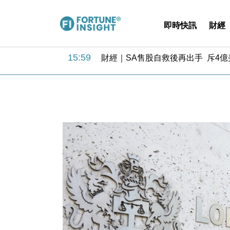
即時快訊
財經
15:59
財經｜SA售股自救後再出手 斥4
11:30
財經｜精星香港夥菜鳥拓全球智慧倉
14:50
地產｜大酒店中期轉賺2300萬元 
13:12
國際｜特朗普赴洛杉磯高球場活動前
12:30
財經｜香港7月PMI回落至51 企
11:40
財經｜黑石傳再籌逾360億美元 支援Ant
10:57
財經｜美商務部擬擴大金屬關稅範圍 
18:15
本地｜新世界K11 9月升級會員制
17:40
財經｜本港6月零售額連升14個月
16:33
財經｜滙控重啟最多10億美元回購 
15:59
財經｜SA售股自救後再出手 斥4
11:30
財經｜精星香港夥菜鳥拓全球智慧倉
14:50
地產｜大酒店中期轉賺2300萬元 
13:12
國際｜特朗普赴洛杉磯高球場活動前
12:30
財經｜香港7月PMI回落至51 企