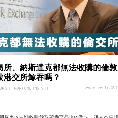
hropic租用Google晶片
14類產品或加徵25%
度 增鉑金卡級別鎖定高消費客群
 珠寶鐘錶銷售升勢最強
派息比率目標維持50%
易所、納斯達克都無法收購的倫敦
被港交所鯨吞嗎？
September 12, 201
UNG @ FORTUNE INSIGHT
小加提出以巨額收購倫敦證券交易所的想法，讓人不禁