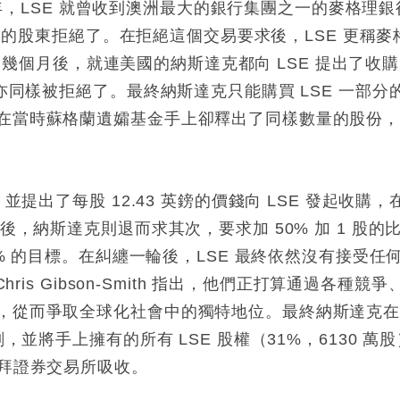
5 年，LSE 就曾收到澳洲最大的銀行集團之一的麥格理銀
SE 的股東拒絕了。在拒絕這個交易要求後，LSE 更稱麥
 ）。幾個月後，就連美國的納斯達克都向 LSE 提出了收
亦同樣被拒絕了。最終納斯達克只能購買 LSE 一部分
在當時蘇格蘭遺孀基金手上卻釋出了同樣數量的股份
並提出了每股 12.43 英鎊的價錢向 LSE 發起收購，
後，納斯達克則退而求其次，要求加 50% 加 1 股的
0% 的目標。在糾纏一輪後，LSE 最終依然沒有接受任
ris Gibson-Smith 指出，他們正打算通過各種競爭
，從而爭取全球化社會中的獨特地位。最終納斯達克
，並將手上擁有的所有 LSE 股權（31%，6130 萬股
杜拜證券交易所吸收。