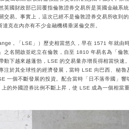
然英國財政部已回覆指倫敦證券交易所是英國金融系
關交易。事實上，這次已經不是倫敦證券交易所收到
納斯達克在內亦有不少金融機構垂涎倫交所。
change，「LSE」）歷史相當悠久，早在 1571 年就由
之名開啟並屹立在倫敦，自至 1810 年易名為「倫
帶動下越來越蓬勃，LSE 的交易量亦增長得相當快速
注於其全球性的經濟發展，當時 LSE 向巴西、秘魯
SE 一個不斷發展的投資。配合當時「日不落帝國」響
 上的外國證券比例不斷上昇，使 LSE 成為一個相當