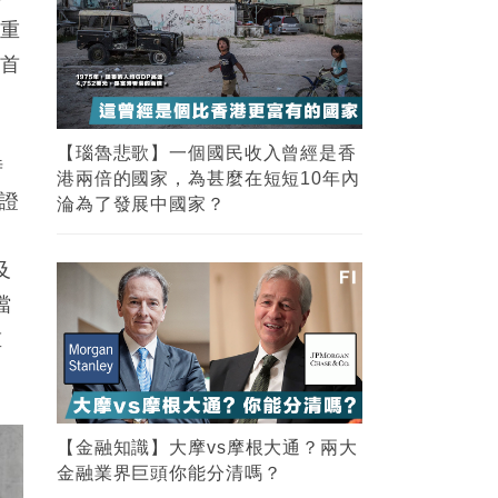
統重
的首
【瑙魯悲歌】一個國民收入曾經是香
時
港兩倍的國家，為甚麼在短短10年內
敦證
淪為了發展中國家？
。
及
噹
重
【金融知識】大摩vs摩根大通？兩大
金融業界巨頭你能分清嗎？