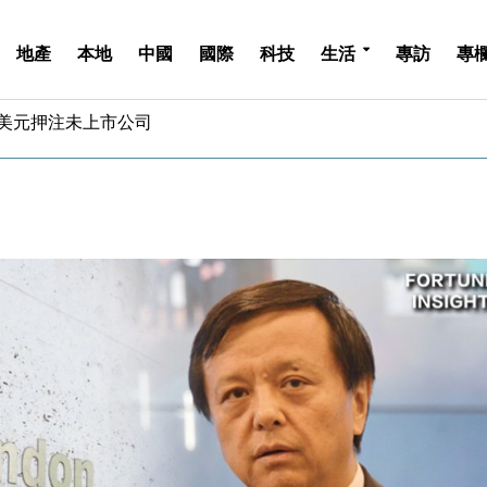
地產
本地
中國
國際
科技
生活
專訪
專
億美元押注未上市公司
儲市場 加快海外市場落地
斥21億翻新香港及東京半島
 男子攜槍彈被捕
業擴張放慢兼縮減人手
hropic租用Google晶片
14類產品或加徵25%
度 增鉑金卡級別鎖定高消費客群
 珠寶鐘錶銷售升勢最強
派息比率目標維持50%
億美元押注未上市公司
儲市場 加快海外市場落地
斥21億翻新香港及東京半島
 男子攜槍彈被捕
業擴張放慢兼縮減人手