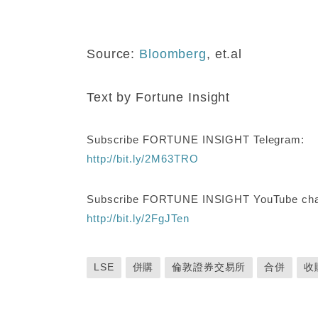
Source:
Bloomberg
, et.al
Text by Fortune Insight
Subscribe FORTUNE INSIGHT Telegram:
http://bit.ly/2M63TRO
Subscribe FORTUNE INSIGHT YouTube cha
http://bit.ly/2FgJTen
LSE
併購
倫敦證券交易所
合併
收