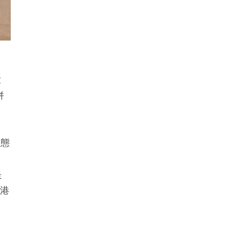
大
併
好態
是
此港