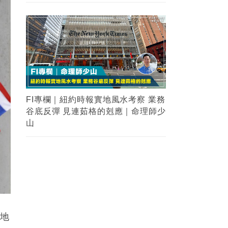
FI專欄｜紐約時報實地風水考察 業務
谷底反彈 見連茹格的剋應｜命理師少
山
界地