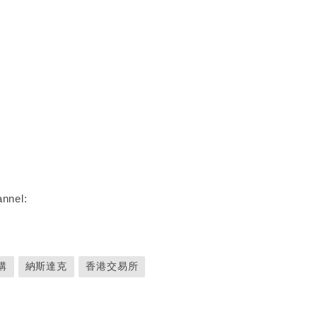
nnel:
購
納斯達克
香港交易所