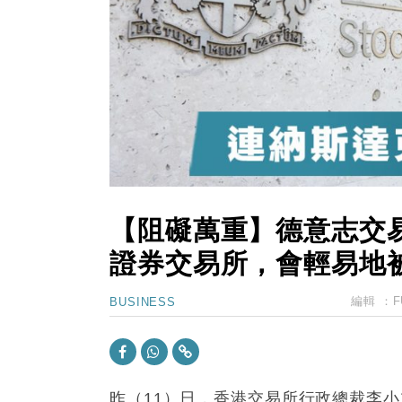
11:40
財經｜黑石傳再籌逾360億美元 支援Ant
10:57
財經｜美商務部擬擴大金屬關稅範圍 
18:15
本地｜新世界K11 9月升級會員制
17:40
財經｜本港6月零售額連升14個月
16:33
財經｜滙控重啟最多10億美元回購 
【阻礙萬重】德意志交
證券交易所，會輕易地
編輯 ：
F
BUSINESS
昨（11）日，香港交易所行政總裁李