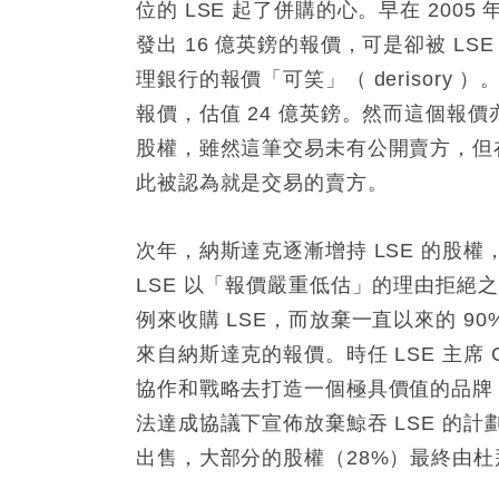
位的 LSE 起了併購的心。早在 200
發出 16 億英鎊的報價，可是卻被 L
理銀行的報價「可笑」（ derisory
報價，估值 24 億英鎊。然而這個報價
股權，雖然這筆交易未有公開賣方，但
此被認為就是交易的賣方。
次年，納斯達克逐漸增持 LSE 的股權，
LSE 以「報價嚴重低估」的理由拒絕之
例來收購 LSE，而放棄一直以來的 9
來自納斯達克的報價。時任 LSE 主席 Ch
協作和戰略去打造一個極具價值的品牌
法達成協議下宣佈放棄鯨吞 LSE 的計劃
出售，大部分的股權（28%）最終由