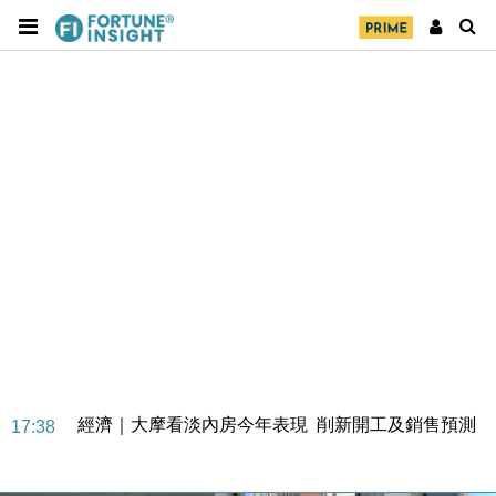
經濟｜大摩看淡內房今年表現 削新開工及銷售預測
17:38
科技｜iPhone 18 Pro成本或升4成 蘋果或犧牲毛利穩
16:55