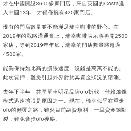
才在中國開設
3600
多家門店，來自英國的
Costa
進
入中國
13
年，才僅僅擁有
420
家門店。
現有的門店數量並不能滿足瑞幸咖啡的野心。在
2019
年的戰略溝通會上，瑞幸咖啡表示將再開
2500
家店，等到
2019
年年底，瑞幸的門店數量將超過
4500
家。
能夠保持如此高的擴張速度，沒錢是萬萬不能的。
此次質押，難免引起外界對於其資金狀況的猜測。
去年下半年，共享單車明星品牌
ofo
折戟，倚賴燒錢
模式迅速擴張是原因之一。現在，瑞幸似乎在重走
ofo
的傾覆之路，雖然目前融資順利，一旦資金鍊斷
裂，難免會步
ofo
後塵。