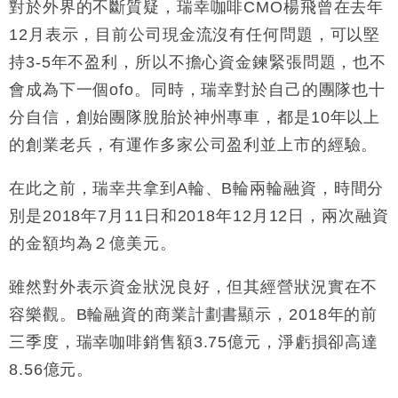
對於外界的不斷質疑，瑞幸咖啡
CMO
楊飛曾在去年
12
月表示，目前公司現金流沒有任何問題，可以堅
持
3-5
年不盈利，所以不擔心資金鍊緊張問題，也不
會成為下一個
ofo
。同時，瑞幸對於自己的團隊也十
分自信，創始團隊脫胎於神州專車，都是
10
年以上
的創業老兵，有運作多家公司盈利並上市的經驗。
在此之前，瑞幸共拿到
A
輪、
B
輪兩輪融資，時間分
別是
2018
年
7
月
11
日和
2018
年
12
月
12
日，兩次融資
的金額均為２億美元。
雖然對外表示資金狀況良好，但其經營狀況實在不
容樂觀。
B
輪融資的商業計劃書顯示，
2018
年的前
三季度，瑞幸咖啡銷售額
3.75
億元，淨虧損卻高達
8.56
億元。