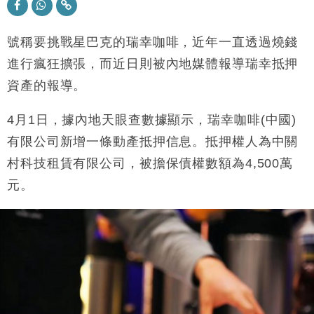
科技｜iPhone 18 Pro成本或升4成 蘋果或犧牲毛利穩
16:55
定新機售價
號稱要挑戰星巴克的瑞幸咖啡，近年一直透過燒錢
本地｜香港迪拜下月10日合辦氣候金融會議
進行瘋狂擴張，而近日則被內地媒體報導瑞幸抵押
15:38
資產的報導。
財經｜大摩削老鋪黃金目標價至505元 惟維持「增
14:49
持」評級
4
月
1
日，據內地天眼查數據顯示，瑞幸咖啡
(
中國
)
本地｜華嫂冰室太子店涉提供失實資料 遭禁申請輸入
13:49
有限公司新增一條動產抵押信息。抵押權人為中關
勞工一年
村科技租賃有限公司，被擔保債權數額為
4,500
萬
中國｜強颱風「白海豚」殘渦北上 上海取消逾900班
12:11
機
元。
財經｜華僑銀行上半年淨利創新高 中期息增15%至
18:31
47仙
財經｜滙豐上調香港今年GDP預測至4.5% 看好貿易
17:33
及消費表現
本地｜假冒內地執法人員要求交「保證金」 43歲女子
16:47
損失近6900萬元
財經｜日經失守6.5萬點後回穩 全周仍升近2%
16:05