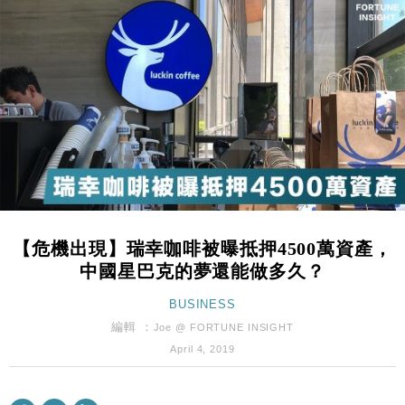
定新機售價
本地｜香港迪拜下月10日合辦氣候金融會議
15:38
財經｜大摩削老鋪黃金目標價至505元 惟維持「增
14:49
持」評級
本地｜華嫂冰室太子店涉提供失實資料 遭禁申請輸入
13:49
勞工一年
中國｜強颱風「白海豚」殘渦北上 上海取消逾900班
12:11
機
財經｜華僑銀行上半年淨利創新高 中期息增15%至
18:31
47仙
【危機出現】瑞幸咖啡被曝抵押4500萬資產，
財經｜滙豐上調香港今年GDP預測至4.5% 看好貿易
17:33
中國星巴克的夢還能做多久？
及消費表現
本地｜假冒內地執法人員要求交「保證金」 43歲女子
BUSINESS
16:47
損失近6900萬元
編輯 ：
Joe @ FORTUNE INSIGHT
財經｜日經失守6.5萬點後回穩 全周仍升近2%
16:05
April 4, 2019
經濟｜大摩看淡內房今年表現 削新開工及銷售預測
17:38