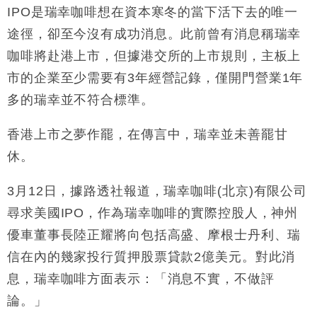
IPO
是瑞幸咖啡想在資本寒冬的當下活下去的唯一
途徑，卻至今沒有成功消息。此前曾有消息稱瑞幸
咖啡將赴港上市，但據港交所的上市規則，主板上
市的企業至少需要有
3
年經營記錄，僅開門營業
1
年
多的瑞幸並不符合標準。
香港上市之夢作罷，在傳言中，瑞幸並未善罷甘
休。
3
月
12
日，據路透社報道，瑞幸咖啡
(
北京
)
有限公司
尋求美國
IPO
，作為瑞幸咖啡的實際控股人，神州
優車董事長陸正耀將向包括高盛、摩根士丹利、瑞
信在內的幾家投行質押股票貸款
2
億美元。對此消
息，瑞幸咖啡方面表示：「消息不實，不做評
論。」