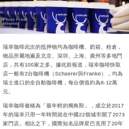
Photo From
Internet
瑞幸咖啡此次的抵押物均為咖啡機、奶箱、粉倉，
物品所屬地遍及北京、深圳、上海、廣州等多地門
店，共有
100
家之多。據此前報道，瑞幸咖啡快取
店一般有
2
台咖啡機（
Schaerer
與
Franke
），均為
瑞士進口的全自動咖啡機，每台價值約為
8-12
萬
元。
瑞幸咖啡被稱為「最年輕的獨角獸」，成立於
2017
年的瑞幸只用一年時間就在中國
22
個城市開了
2073
家門店。相比之下，國際知名品牌星巴克用了
20
年