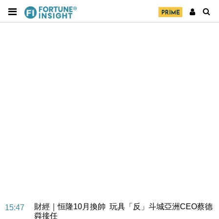
財經｜日經失守6.5萬點後回穩 全周仍升近2%
16:05
財經｜恒隆10月換帥 玩具「反」斗城亞洲CEO蔡德
15:47
粦接任