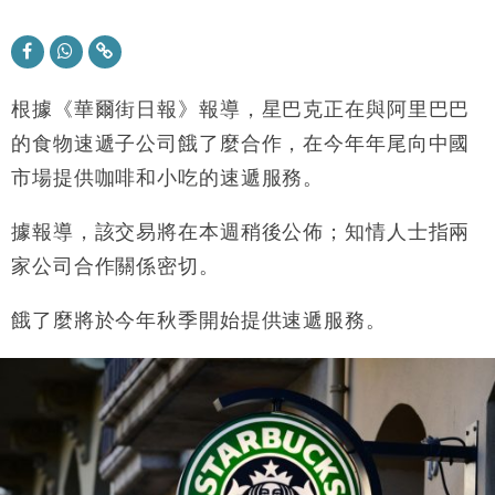
財經｜恒隆10月換帥 玩具「反」斗城亞洲CEO蔡德
15:47
粦接任
財經｜韓股反覆波動收跌 連挫7周創逾3年最長跌勢
15:11
根據《華爾街日報》報導，星巴克正在與阿里巴巴
財經｜內地7月美元計價出口增近24%勝預期 貿易順
的食物速遞子公司餓了麼合作，在今年年尾向中國
13:44
差達1125億美元
市場提供咖啡和小吃的速遞服務。
財經｜日本春季三度入市撐日圓 4月單日斥6.28萬億
12:44
日圓干預創新高
據報導，該交易將在本週稍後公佈；知情人士指兩
國際｜特朗普料美伊戰事快結束 承認部分彈藥庫存緊
11:12
家公司合作關係密切。
張
財經｜SA售股自救後再出手 斥4億美元押注未上市公
15:59
餓了麼將於今年秋季開始提供速遞服務。
司
財經｜精星香港夥菜鳥拓全球智慧倉儲市場 加快海外
11:30
市場落地
地產｜大酒店中期轉賺2300萬元 斥21億翻新香港及
14:50
東京半島
國際｜特朗普赴洛杉磯高球場活動前 男子攜槍彈被捕
13:12