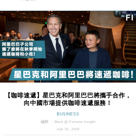
財經｜韓股反覆波動收跌 連挫7周創逾3年最長跌勢
15:11
財經｜內地7月美元計價出口增近24%勝預期 貿易順
13:44
差達1125億美元
財經｜日本春季三度入市撐日圓 4月單日斥6.28萬億
12:44
日圓干預創新高
國際｜特朗普料美伊戰事快結束 承認部分彈藥庫存緊
11:12
張
財經｜SA售股自救後再出手 斥4億美元押注未上市公
15:59
司
財經｜精星香港夥菜鳥拓全球智慧倉儲市場 加快海外
11:30
市場落地
【咖啡速遞】星巴克和阿里巴巴將攜手合作，
地產｜大酒店中期轉賺2300萬元 斥21億翻新香港及
14:50
向中國市場提供咖啡速遞服務！
東京半島
國際｜特朗普赴洛杉磯高球場活動前 男子攜槍彈被捕
BUSINESS
13:12
編輯 ：
Mark @ Fortune Insight
財經｜日經失守6.5萬點後回穩 全周仍升近2%
16:05
July 31, 2018